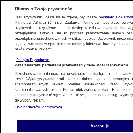
Dbamy o Twoją prywatność
Jeśli użytkownik wyrazi na to zgodę, my, nasze
podmioty stowarzys
Partnerów IAB oraz
30
innych Zaufanych Partnerów może przechowywa
KONKRET24
użytkownika i uzyskiwać do nich dostęp w celu zapewnienia bardzi
przeglądania. Odbywa się to poprzez przetwarzanie danych os
przeglądania przechowywanych w plikach cookie. Użytkownik może udzie
POLITYKA
się przetwarzaniu w oparciu o uzasadniony interes w dowolnym momencie
plików cookie i reklam”.
Kaczyński: za PO-PSL nic ważnego dla
Polityka Prywatności
wspierania rodzin. Przypominamy
Wraz z naszymi partnerami przetwarzamy dane w celu zapewnienia:
Przechowywanie informacji na urządzeniu lub dostęp do nich. Tworzeni
25.11.2022, 10:37
treści. Wykorzystywanie profili w celu doboru spersonalizowanych tr
spersonalizowanych reklam. Pomiar efektywności treści. Wyko
spersonalizowanych reklam. Pomiar efektywności reklam. Rozumienie o
Udostępnij
kombinacji danych z różnych źródeł. Rozwój i ulepszanie usług. Wykor
do wyboru reklam.
Lista partnerów (dostawców)
Akceptuję