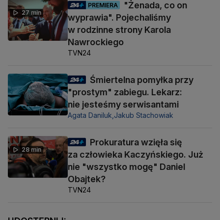
"Żenada, co on
PREMIERA
27 min
wyprawia". Pojechaliśmy
w rodzinne strony Karola
Nawrockiego
TVN24
Śmiertelna pomyłka przy
"prostym" zabiegu. Lekarz:
nie jesteśmy serwisantami
Agata Daniluk,
Jakub Stachowiak
Prokuratura wzięła się
28 min
za człowieka Kaczyńskiego. Już
nie "wszystko mogę" Daniel
Obajtek?
TVN24