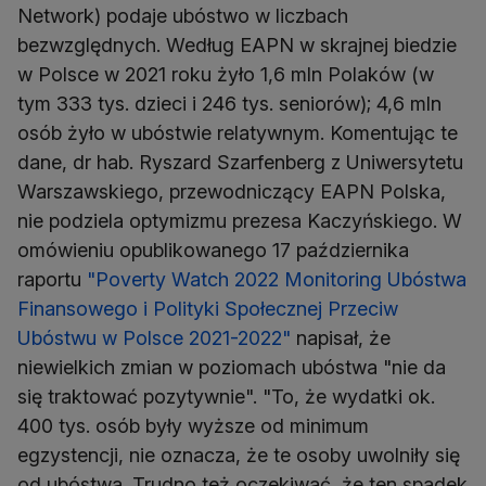
Network) podaje ubóstwo w liczbach
bezwzględnych. Według EAPN w skrajnej biedzie
w Polsce w 2021 roku żyło 1,6 mln Polaków (w
tym 333 tys. dzieci i 246 tys. seniorów); 4,6 mln
osób żyło w ubóstwie relatywnym. Komentując te
dane, dr hab. Ryszard Szarfenberg z Uniwersytetu
Warszawskiego, przewodniczący EAPN Polska,
nie podziela optymizmu prezesa Kaczyńskiego. W
omówieniu opublikowanego 17 października
raportu
"Poverty Watch 2022 Monitoring Ubóstwa
Finansowego i Polityki Społecznej Przeciw
Ubóstwu w Polsce 2021-2022"
napisał, że
niewielkich zmian w poziomach ubóstwa "nie da
się traktować pozytywnie". "To, że wydatki ok.
400 tys. osób były wyższe od minimum
egzystencji, nie oznacza, że te osoby uwolniły się
od ubóstwa. Trudno też oczekiwać, że ten spadek