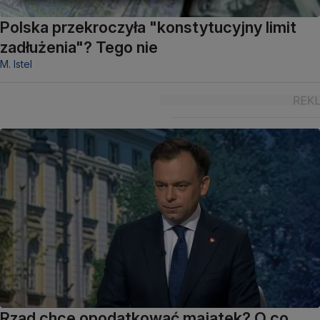
Polska przekroczyła "konstytucyjny limit
zadłużenia"? Tego nie
M. Istel
Rząd chce opodatkować majątek? O co