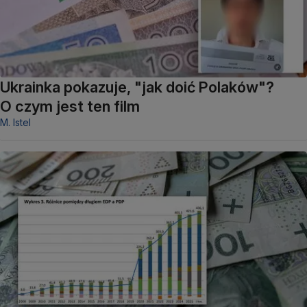
Ukrainka pokazuje, "jak doić Polaków"?
O czym jest ten film
M. Istel