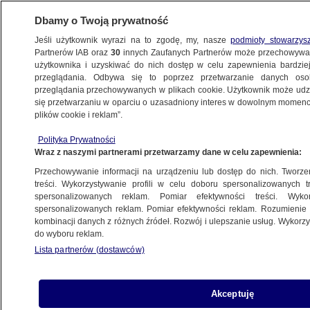
Dbamy o Twoją prywatność
Jeśli użytkownik wyrazi na to zgodę, my, nasze
podmioty stowarzys
Partnerów IAB oraz
30
innych Zaufanych Partnerów może przechowywa
KONKRET24
użytkownika i uzyskiwać do nich dostęp w celu zapewnienia bardzi
przeglądania. Odbywa się to poprzez przetwarzanie danych os
przeglądania przechowywanych w plikach cookie. Użytkownik może udzie
POLITYKA
się przetwarzaniu w oparciu o uzasadniony interes w dowolnym momencie
plików cookie i reklam”.
Kukiz: to opozycja blokuje w Senacie
Polityka Prywatności
demokratyczne pomysły. Sprawdzamy
Wraz z naszymi partnerami przetwarzamy dane w celu zapewnienia:
Przechowywanie informacji na urządzeniu lub dostęp do nich. Tworzeni
Piotr Jaźwiński
treści. Wykorzystywanie profili w celu doboru spersonalizowanych tr
spersonalizowanych reklam. Pomiar efektywności treści. Wyko
28.08.2023, 11:40
spersonalizowanych reklam. Pomiar efektywności reklam. Rozumienie o
kombinacji danych z różnych źródeł. Rozwój i ulepszanie usług. Wykor
do wyboru reklam.
Udostępnij
Lista partnerów (dostawców)
Akceptuję