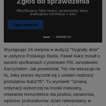
Zgłoś do sprawdzenia
Weryfikujemy fake newsy, sprawdzamy dane, 
analizujemy informacje z sieci
Zgłoś materiał
Występując 24 sierpnia w audycji "Sygnały dnia"
w Jedynce Polskiego Radia, Paweł Kukiz mówił o
swoich spotkaniach z prezesem PiS Jarosławem
Kaczyńskim. Jak powiedział, "nic nie wskazuje na
to, żeby prezes wycofał się z ustaleń realizacji
postulatów Kukiz’15". Tu wymienił: "zmianę
ordynacji wyborczej na model mieszany,
zniesienie immunitetów dla posłów, senatorów,
sędziów, prokuratorów; dzień referendalny w