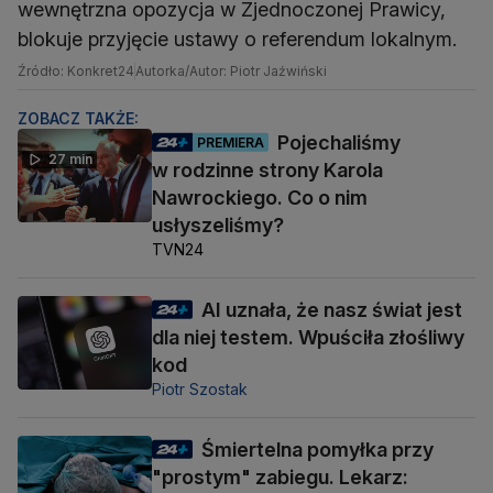
wewnętrzna opozycja w Zjednoczonej Prawicy,
blokuje przyjęcie ustawy o referendum lokalnym.
Źródło: Konkret24
Autorka/Autor: Piotr Jaźwiński
ZOBACZ TAKŻE:
Pojechaliśmy
PREMIERA
27 min
w rodzinne strony Karola
Nawrockiego. Co o nim
usłyszeliśmy?
TVN24
AI uznała, że nasz świat jest
dla niej testem. Wpuściła złośliwy
kod
Piotr Szostak
Śmiertelna pomyłka przy
"prostym" zabiegu. Lekarz: