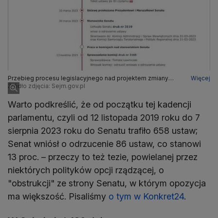
Przebieg procesu legislacyjnego nad projektem zmiany
Więcej
ustawy o referendum lokalnym
Źródło zdjęcia: Sejm.gov.pl
Warto podkreślić, że od początku tej kadencji
parlamentu, czyli od 12 listopada 2019 roku do 7
sierpnia 2023 roku do Senatu trafiło 658 ustaw;
Senat wniósł o odrzucenie 86 ustaw, co stanowi
13 proc. – przeczy to też tezie, powielanej przez
niektórych polityków opcji rządzącej, o
"obstrukcji" ze strony Senatu, w którym opozycja
ma większość. Pisaliśmy
o tym w Konkret24
.