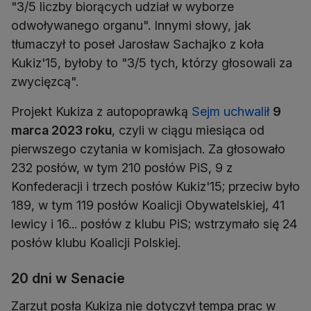
"3/5 liczby biorących udział w wyborze
odwoływanego organu". Innymi słowy, jak
tłumaczył to poseł Jarosław Sachajko z koła
Kukiz'15, byłoby to "3/5 tych, którzy głosowali za
zwycięzcą".
Projekt Kukiza z autopoprawką
Sejm uchwalił
9
marca 2023 roku
, czyli w ciągu miesiąca od
pierwszego czytania w komisjach. Za głosowało
232 posłów, w tym 210 posłów PiS, 9 z
Konfederacji i trzech posłów Kukiz'15; przeciw było
189, w tym 119 posłów Koalicji Obywatelskiej, 41
lewicy i 16... posłów z klubu PiS; wstrzymało się 24
posłów klubu Koalicji Polskiej.
20 dni w Senacie
Zarzut posła Kukiza nie dotyczył tempa prac w