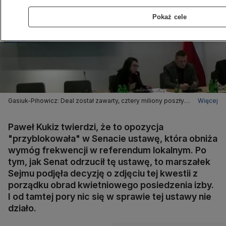
Pokaż cele
Gasiuk-Pihowicz: Deal został zawarty, cztery miliony poszły
Więcej
dla Kukiza. Nie ma sensu ta szopka
Paweł Kukiz twierdzi, że to opozycja
"przyblokowała" w Senacie ustawę, która obniża
wymóg frekwencji w referendum lokalnym. Po
tym, jak Senat odrzucił tę ustawę, to marszałek
Sejmu podjęła decyzję o zdjęciu tej kwestii z
porządku obrad kwietniowego posiedzenia izby.
I od tamtej pory nic się w sprawie tej ustawy nie
działo.