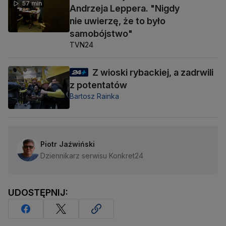
57 min
Andrzeja Leppera. "Nigdy
nie uwierzę, że to było
samobójstwo"
TVN24
Z wioski rybackiej, a zadrwili
z potentatów
Bartosz Rainka
Piotr Jaźwiński
Dziennikarz serwisu Konkret24
UDOSTĘPNIJ: