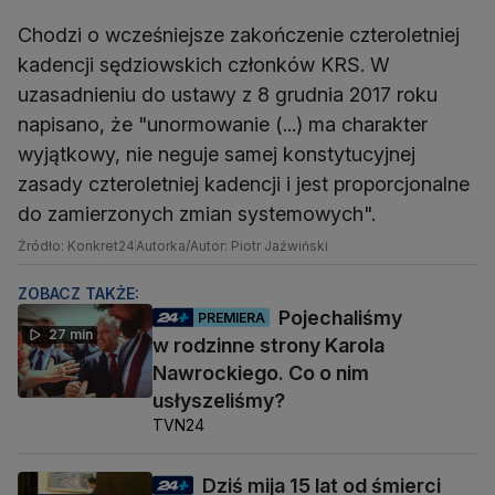
Chodzi o wcześniejsze zakończenie czteroletniej
kadencji sędziowskich członków KRS. W
uzasadnieniu do ustawy z 8 grudnia 2017 roku
napisano, że "unormowanie (...) ma charakter
wyjątkowy, nie neguje samej konstytucyjnej
zasady czteroletniej kadencji i jest proporcjonalne
do zamierzonych zmian systemowych".
Źródło: Konkret24
Autorka/Autor: Piotr Jaźwiński
ZOBACZ TAKŻE:
Pojechaliśmy
PREMIERA
27 min
w rodzinne strony Karola
Nawrockiego. Co o nim
usłyszeliśmy?
TVN24
Dziś mija 15 lat od śmierci