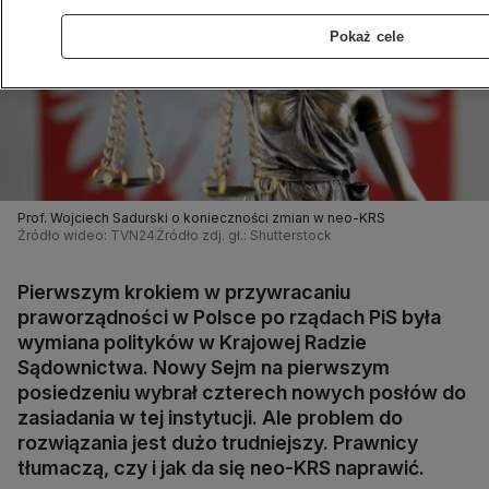
Pokaż cele
Prof. Wojciech Sadurski o konieczności zmian w neo-KRS
Źródło wideo: TVN24
Źródło zdj. gł.: Shutterstock
Pierwszym krokiem w przywracaniu
praworządności w Polsce po rządach PiS była
wymiana polityków w Krajowej Radzie
Sądownictwa. Nowy Sejm na pierwszym
posiedzeniu wybrał czterech nowych posłów do
zasiadania w tej instytucji. Ale problem do
rozwiązania jest dużo trudniejszy. Prawnicy
tłumaczą, czy i jak da się neo-KRS naprawić.