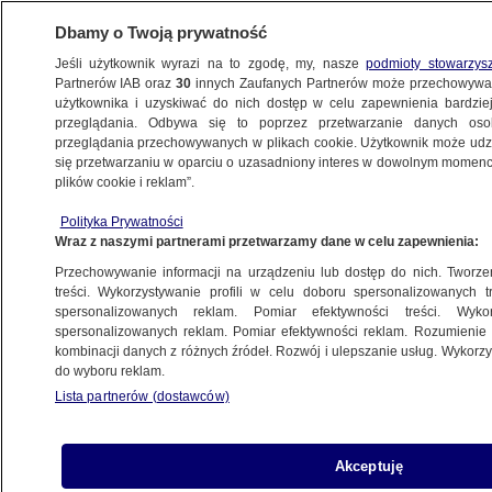
Dbamy o Twoją prywatność
Jeśli użytkownik wyrazi na to zgodę, my, nasze
podmioty stowarzys
Partnerów IAB oraz
30
innych Zaufanych Partnerów może przechowywa
KONKRET24
użytkownika i uzyskiwać do nich dostęp w celu zapewnienia bardzi
przeglądania. Odbywa się to poprzez przetwarzanie danych os
przeglądania przechowywanych w plikach cookie. Użytkownik może udzie
POLSKA
się przetwarzaniu w oparciu o uzasadniony interes w dowolnym momencie
plików cookie i reklam”.
Krajowa Rada Sądownictwa wciąż jest
Polityka Prywatności
"neo". Jak długo jeszcze?
Wraz z naszymi partnerami przetwarzamy dane w celu zapewnienia:
Przechowywanie informacji na urządzeniu lub dostęp do nich. Tworzeni
Piotr Jaźwiński
treści. Wykorzystywanie profili w celu doboru spersonalizowanych tr
spersonalizowanych reklam. Pomiar efektywności treści. Wyko
16.11.2023, 13:44
spersonalizowanych reklam. Pomiar efektywności reklam. Rozumienie o
kombinacji danych z różnych źródeł. Rozwój i ulepszanie usług. Wykor
do wyboru reklam.
Udostępnij
Lista partnerów (dostawców)
Akceptuję