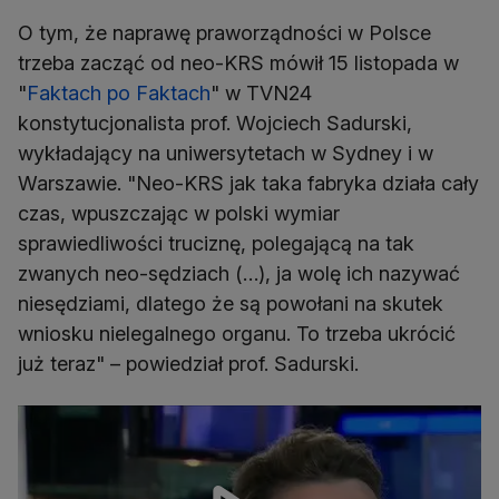
O tym, że naprawę praworządności w Polsce
trzeba zacząć od neo-KRS mówił 15 listopada w
"
Faktach po Faktach
" w TVN24
konstytucjonalista prof. Wojciech Sadurski,
wykładający na uniwersytetach w Sydney i w
Warszawie. "Neo-KRS jak taka fabryka działa cały
czas, wpuszczając w polski wymiar
sprawiedliwości truciznę, polegającą na tak
zwanych neo-sędziach (…), ja wolę ich nazywać
niesędziami, dlatego że są powołani na skutek
wniosku nielegalnego organu. To trzeba ukrócić
już teraz" – powiedział prof. Sadurski.