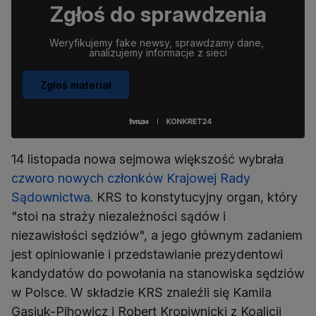
Zgłoś do sprawdzenia
Weryfikujemy fake newsy, sprawdzamy dane, 
analizujemy informacje z sieci
Zgłoś materiał
14 listopada nowa sejmowa większość wybrała
czworo nowych członków Krajowej Rady
Sądownictwa
. KRS to konstytucyjny organ, który
"stoi na straży niezależności sądów i
niezawisłości sędziów", a jego głównym zadaniem
jest opiniowanie i przedstawianie prezydentowi
kandydatów do powołania na stanowiska sędziów
w Polsce. W składzie KRS znaleźli się Kamila
Gasiuk-Pihowicz i Robert Kropiwnicki z Koalicji