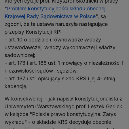
których cytuje prof. Krzysztof Skotnicki w pracy
"
Problem konstytucyjności składu obecnej
Krajowej Rady Sądownictwa w Polsce
", są
zgodni, że ta ustawa naruszyła następujące
przepisy Konstytucji RP:
- art. 10 o podziale i równowadze władzy
ustawodawczej, władzy wykonawczej i władzy
sądowniczej;
- art. 173 i art. 186 ust. 1 mówiący o niezależności i
niezawisłości sądów i sędziów;
- art. 187 ust.1 opisujący skład KRS i jej 4-letnią
kadencję.
W konsekwencji - jak napisał konstytucjonalista z
Uniwersytetu Warszawskiego prof. Leszek Garlicki
w książce "Polskie prawo konstytucyjne. Zarys
wykładu" - o składzie KRS decyduje obecnie