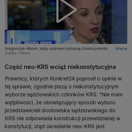
Gregorczyk-Abram: żeby uzdrowić sytuację, trzeba powołać
Więcej
na nowo sędziowską część KRS
Źródło: TVN24
Część neo-KRS wciąż niekonstytucyjna
Prawnicy, których Konkret24 poprosił o opinie w
tej sprawie, zgodnie piszą o niekonstytucyjnym
wyborze sędziowskich członków KRS. "Nie mam
wątpliwości, że obowiązujący sposób wyboru
przedstawicieli środowiska sędziowskiego do
KRS nie odpowiada konstrukcji przewidzianej w
konstytucji, stąd określenie neo-KRS jest