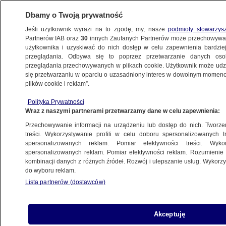
Dbamy o Twoją prywatność
Jeśli użytkownik wyrazi na to zgodę, my, nasze
podmioty stowarzys
Partnerów IAB oraz
30
innych Zaufanych Partnerów może przechowywa
KONKRET24
użytkownika i uzyskiwać do nich dostęp w celu zapewnienia bardzi
przeglądania. Odbywa się to poprzez przetwarzanie danych os
przeglądania przechowywanych w plikach cookie. Użytkownik może udzie
POLSKA
się przetwarzaniu w oparciu o uzasadniony interes w dowolnym momencie
plików cookie i reklam”.
Zgony w lutym: najwięcej w tym miesiącu
Polityka Prywatności
od co najmniej sześciu lat
Wraz z naszymi partnerami przetwarzamy dane w celu zapewnienia:
Przechowywanie informacji na urządzeniu lub dostęp do nich. Tworzeni
10.03.2022, 13:21
treści. Wykorzystywanie profili w celu doboru spersonalizowanych tr
spersonalizowanych reklam. Pomiar efektywności treści. Wyko
spersonalizowanych reklam. Pomiar efektywności reklam. Rozumienie o
Udostępnij
kombinacji danych z różnych źródeł. Rozwój i ulepszanie usług. Wykor
do wyboru reklam.
W lutym zmarło w Polsce ponad 41 tysięcy osób
Lista partnerów (dostawców)
- to najwięcej w tym miesiącu od co najmniej
2016 roku, choć mniej niż w styczniu. Wzrost
zgonów rok do roku odnotowano w dziewięciu
Akceptuję
województwach. W 11 województwach co