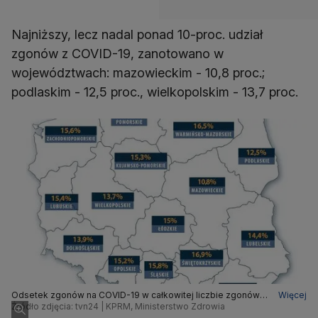
Najniższy, lecz nadal ponad 10-proc. udział
zgonów z COVID-19, zanotowano w
województwach: mazowieckim - 10,8 proc.;
podlaskim - 12,5 proc., wielkopolskim - 13,7 proc.
Odsetek zgonów na COVID-19 w całkowitej liczbie zgonów
Więcej
w lutym 2022
Źródło zdjęcia: tvn24 | KPRM, Ministerstwo Zdrowia