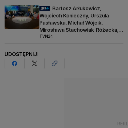
Bartosz Arłukowicz,
55 min
Wojciech Konieczny, Urszula
Pasławska, Michał Wójcik,
Mirosława Stachowiak-Różecka,
TVN24
Barbara Socha
UDOSTĘPNIJ: