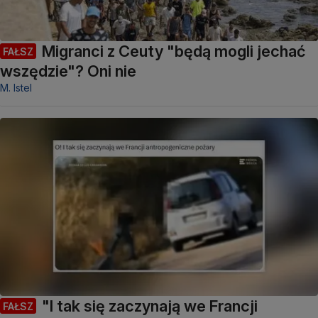
Migranci z Ceuty "będą mogli jechać
FAŁSZ
wszędzie"? Oni nie
M. Istel
"I tak się zaczynają we Francji
FAŁSZ