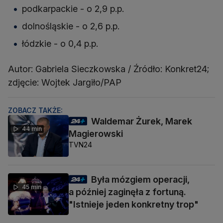
podkarpackie - o 2,9 p.p.
dolnośląskie - o 2,6 p.p.
łódzkie - o 0,4 p.p.
Autor: Gabriela Sieczkowska / Źródło: Konkret24;
zdjęcie: Wojtek Jargiło/PAP
ZOBACZ TAKŻE:
Waldemar Żurek, Marek
44 min
Magierowski
TVN24
Była mózgiem operacji,
45 min
a później zaginęła z fortuną.
"Istnieje jeden konkretny trop"