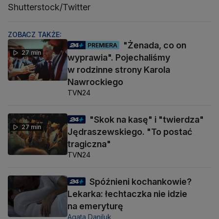
Shutterstock/Twitter
ZOBACZ TAKŻE:
"Żenada, co on
PREMIERA
27 min
wyprawia". Pojechaliśmy
w rodzinne strony Karola
Nawrockiego
TVN24
"Skok na kasę" i "twierdza"
27 min
Jędraszewskiego. "To postać
tragiczna"
TVN24
Spóźnieni kochankowie?
Lekarka: łechtaczka nie idzie
na emeryturę
Agata Daniluk