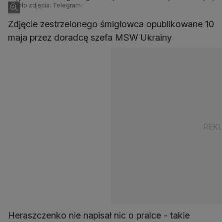
przez doradcę szefa MSW Ukrainy
Źródło zdjęcia: Telegram
Zdjęcie zestrzelonego śmigłowca opublikowane 10
maja przez doradcę szefa MSW Ukrainy
Heraszczenko nie napisał nic o pralce - takie