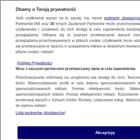
Dbamy o Twoją prywatność
Jeśli użytkownik wyrazi na to zgodę, my, nasze
podmioty stowarzys
Partnerów IAB oraz
30
innych Zaufanych Partnerów może przechowywa
KONKRET24
użytkownika i uzyskiwać do nich dostęp w celu zapewnienia bardzi
przeglądania. Odbywa się to poprzez przetwarzanie danych os
przeglądania przechowywanych w plikach cookie. Użytkownik może udzie
ŚWIAT
się przetwarzaniu w oparciu o uzasadniony interes w dowolnym momencie
plików cookie i reklam”.
"We wraku rosyjskiego helikoptera
Polityka Prywatności
znaleziono pralkę"? To coś innego
Wraz z naszymi partnerami przetwarzamy dane w celu zapewnienia:
Przechowywanie informacji na urządzeniu lub dostęp do nich. Tworzeni
15.05.2022, 14:50
treści. Wykorzystywanie profili w celu doboru spersonalizowanych tr
spersonalizowanych reklam. Pomiar efektywności treści. Wyko
spersonalizowanych reklam. Pomiar efektywności reklam. Rozumienie o
Udostępnij
kombinacji danych z różnych źródeł. Rozwój i ulepszanie usług. Wykor
do wyboru reklam.
Lista partnerów (dostawców)
Akceptuję