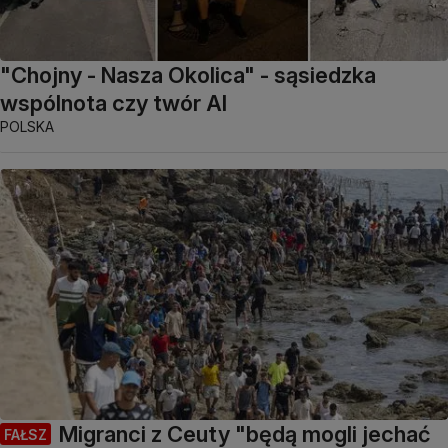
"Chojny - Nasza Okolica" - sąsiedzka
wspólnota czy twór AI
POLSKA
Migranci z Ceuty "będą mogli jechać
FAŁSZ