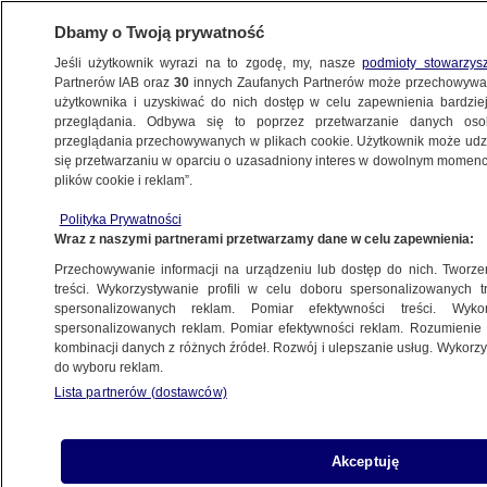
Dbamy o Twoją prywatność
Jeśli użytkownik wyrazi na to zgodę, my, nasze
podmioty stowarzys
Partnerów IAB oraz
30
innych Zaufanych Partnerów może przechowywa
KONKRET24
użytkownika i uzyskiwać do nich dostęp w celu zapewnienia bardzi
przeglądania. Odbywa się to poprzez przetwarzanie danych os
przeglądania przechowywanych w plikach cookie. Użytkownik może udzie
NAJNOWSZE
się przetwarzaniu w oparciu o uzasadniony interes w dowolnym momencie
plików cookie i reklam”.
Fogiel o koszcie rządu Morawieckiego:
Polityka Prywatności
podatnik zapłaci tyle samo, co
Wraz z naszymi partnerami przetwarzamy dane w celu zapewnienia:
za funkcjonowanie innego rządu.
Przechowywanie informacji na urządzeniu lub dostęp do nich. Tworzeni
Sprawdzamy
treści. Wykorzystywanie profili w celu doboru spersonalizowanych tr
spersonalizowanych reklam. Pomiar efektywności treści. Wyko
spersonalizowanych reklam. Pomiar efektywności reklam. Rozumienie o
Gabriela Sieczkowska
kombinacji danych z różnych źródeł. Rozwój i ulepszanie usług. Wykor
do wyboru reklam.
11.12.2023, 10:13
Lista partnerów (dostawców)
Udostępnij
Akceptuję