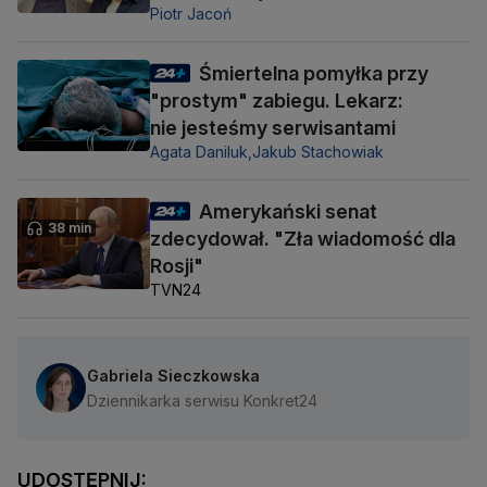
Piotr Jacoń
Śmiertelna pomyłka przy
"prostym" zabiegu. Lekarz:
nie jesteśmy serwisantami
Agata Daniluk,
Jakub Stachowiak
Amerykański senat
38 min
zdecydował. "Zła wiadomość dla
Rosji"
TVN24
Gabriela Sieczkowska
Dziennikarka serwisu Konkret24
UDOSTĘPNIJ: