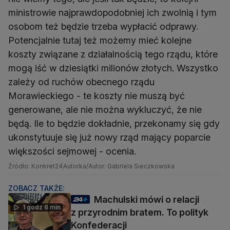
ministrowie najprawdopodobniej ich zwolnią i tym
osobom też będzie trzeba wypłacić odprawy.
Potencjalnie tutaj też możemy mieć kolejne
koszty związane z działalnością tego rządu, które
mogą iść w dziesiątki milionów złotych. Wszystko
zależy od ruchów obecnego rządu
Morawieckiego - te koszty nie muszą być
generowane, ale nie można wykluczyć, że nie
będą. Ile to będzie dokładnie, przekonamy się gdy
ukonstytuuje się już nowy rząd mający poparcie
większości sejmowej - ocenia.
Źródło: Konkret24
Autorka/Autor: Gabriela Sieczkowska
ZOBACZ TAKŻE:
Machulski mówi o relacji
1 godz 6 min
z przyrodnim bratem. To polityk
Konfederacji