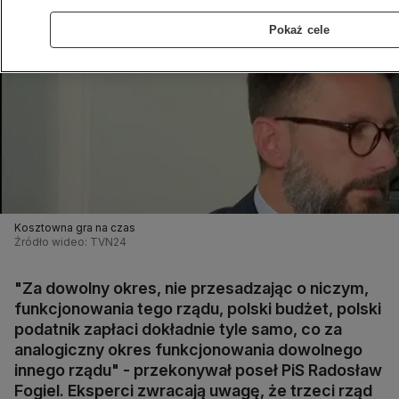
Pokaż cele
Kosztowna gra na czas
Źródło wideo: TVN24
"Za dowolny okres, nie przesadzając o niczym,
funkcjonowania tego rządu, polski budżet, polski
podatnik zapłaci dokładnie tyle samo, co za
analogiczny okres funkcjonowania dowolnego
innego rządu" - przekonywał poseł PiS Radosław
Fogiel. Eksperci zwracają uwagę, że trzeci rząd