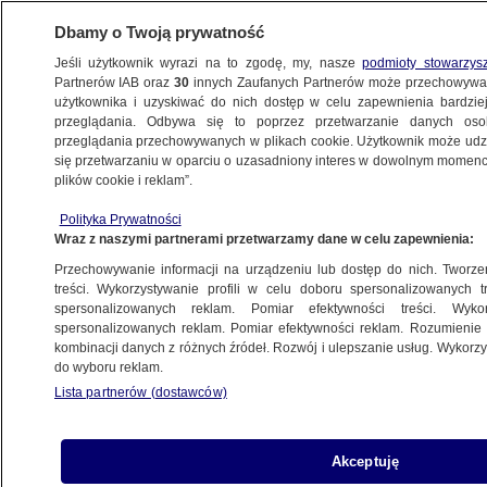
Dbamy o Twoją prywatność
Jeśli użytkownik wyrazi na to zgodę, my, nasze
podmioty stowarzys
Partnerów IAB oraz
30
innych Zaufanych Partnerów może przechowywa
KONKRET24
użytkownika i uzyskiwać do nich dostęp w celu zapewnienia bardzi
przeglądania. Odbywa się to poprzez przetwarzanie danych os
przeglądania przechowywanych w plikach cookie. Użytkownik może udzie
POLITYKA
się przetwarzaniu w oparciu o uzasadniony interes w dowolnym momencie
plików cookie i reklam”.
Polscy politycy są za "stworzeniem Unii
Polityka Prywatności
Polsko-Ukraińskiej"? Piętrowe
Wraz z naszymi partnerami przetwarzamy dane w celu zapewnienia:
przekłamanie
Przechowywanie informacji na urządzeniu lub dostęp do nich. Tworzeni
treści. Wykorzystywanie profili w celu doboru spersonalizowanych tr
21.04.2022, 11:40
spersonalizowanych reklam. Pomiar efektywności treści. Wyko
spersonalizowanych reklam. Pomiar efektywności reklam. Rozumienie o
kombinacji danych z różnych źródeł. Rozwój i ulepszanie usług. Wykor
Udostępnij
do wyboru reklam.
Lista partnerów (dostawców)
Akceptuję