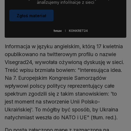
analizujemy informacje z sieci
Zgłoś materiał
Informacja w języku angielskim, którą 17 kwietnia
opublikowano na twitterowym profilu o nazwie
Visegrad24, wywołała ożywioną dyskusję w sieci.
Treść wpisu brzmiała bowiem: "Interesująca idea.
Na 7. Europejskim Kongresie Samorządów
wpływowi polscy politycy reprezentujący całe
spektrum zgodzili się z takim stanowiskiem: 'to
jest moment na stworzenie Unii Polsko-
Ukraińskiej'. To mógłby być sposób, by Ukraina
natychmiast weszła do NATO i UE" (tłum. red.).
Do posta załączono mapę z zaznaczoną na