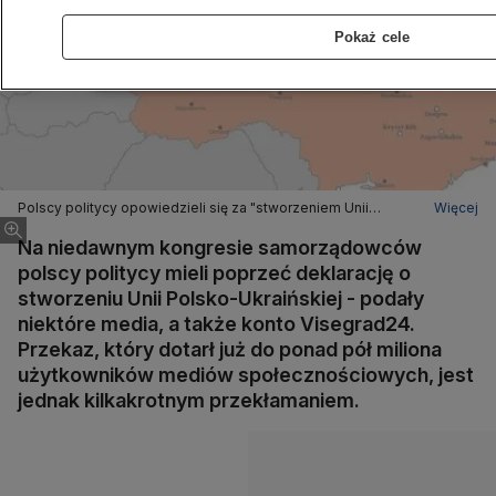
Pokaż cele
Polscy politycy opowiedzieli się za "stworzeniem Unii
Więcej
Polsko-Ukraińskiej"? Piętrowe przekłamanie
Na niedawnym kongresie samorządowców
polscy politycy mieli poprzeć deklarację o
stworzeniu Unii Polsko-Ukraińskiej - podały
niektóre media, a także konto Visegrad24.
Przekaz, który dotarł już do ponad pół miliona
użytkowników mediów społecznościowych, jest
jednak kilkakrotnym przekłamaniem.