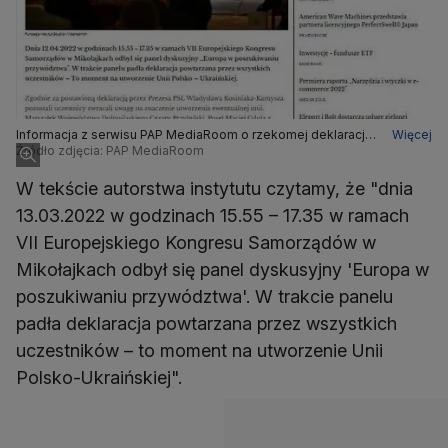
Informacja z serwisu PAP MediaRoom o rzekomej deklaracji
Więcej
w sprawie Unii Polsko-Ukraińskiej
Źródło zdjęcia: PAP MediaRoom
W tekście autorstwa instytutu czytamy, że "dnia
13.03.2022 w godzinach 15.55 – 17.35 w ramach
VII Europejskiego Kongresu Samorządów w
Mikołajkach odbył się panel dyskusyjny 'Europa w
poszukiwaniu przywództwa'. W trakcie panelu
padła deklaracja powtarzana przez wszystkich
uczestników – to moment na utworzenie Unii
Polsko-Ukraińskiej".