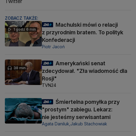
Twitter
ZOBACZ TAKŻE:
Machulski mówi o relacji
1 godz 6 min
z przyrodnim bratem. To polityk
Konfederacji
Piotr Jacoń
Amerykański senat
38 min
zdecydował. "Zła wiadomość dla
Rosji"
TVN24
Śmiertelna pomyłka przy
"prostym" zabiegu. Lekarz:
nie jesteśmy serwisantami
Agata Daniluk,
Jakub Stachowiak