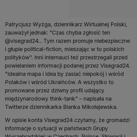
Patrycjusz Wyżga, dziennikarz Wirtualnej Polski,
zauważył jednak: "Czas chyba zgłosić ten
@visegrad24... Tym razem promuje niebezpieczne
i głupie political-fiction, mieszając w to polskich
polityków". Inni internauci też przestrzegali przed
powielaniem informacji podanej przez Visegrad24.
"Idealna mapa i idea by zasiać niepokój i wśród
Polaków i wśród Ukraińców. A wszystko to
promowane przez dziwny profil udający
międzynarodowy think-tank" – napisała na
Twitterze dziennikarka Bianka Mikołajewska.
W opisie konta Visegrad24 czytamy, że gromadzi
informacje o sytuacji w państwach Grupy
Wyszehradzkiej: w Czechach, Polsce, Słowacji i