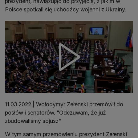
prezydent, nawiązując do przyjęcia, z jakim w
Polsce spotkali się uchodźcy wojenni z Ukrainy.
11.03.2022 | Wołodymyr Zełenski przemówił do
posłów i senatorów. "Odczuwam, że już
zbudowaliśmy sojusz"
W tym samym przemówieniu prezydent Zełenski