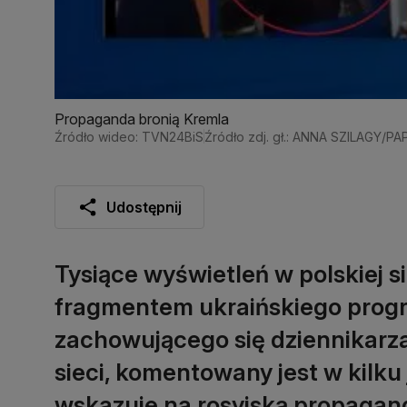
Propaganda bronią Kremla
Źródło wideo: TVN24BiS
Źródło zdj. gł.: ANNA SZILAGY/PA
Udostępnij
Tysiące wyświetleń w polskiej 
fragmentem ukraińskiego progr
zachowującego się dziennikarza.
sieci, komentowany jest w kilku
wskazuje na rosyjską propagan