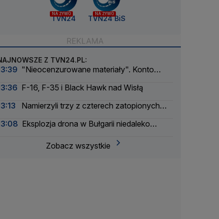
NA ŻYWO
NA ŻYWO
TVN24
TVN24 BiS
NAJNOWSZE Z TVN24.PL:
13:39
"Nieocenzurowane materiały". Konto
świstaków na OnlyFans
13:36
F-16, F-35 i Black Hawk nad Wisłą
13:13
Namierzyli trzy z czterech zatopionych
łodzi
13:08
Eksplozja drona w Bułgarii niedaleko
tłoczni gazu
Zobacz wszystkie