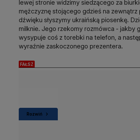
lewej stronie widzimy siedzącego za biur
mężczyznę stojącego gdzieś na zewnątrz 
dźwięku słyszymy ukraińską piosenkę. Dzie
milknie. Jego rzekomy rozmówca - jakby go n
wysypuje coś z torebki na telefon, a nast
wyraźnie zaskoczonego prezentera.
FAŁSZ
Rozwiń