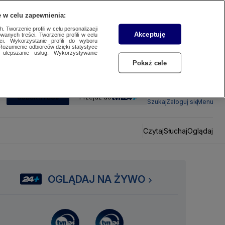
 w celu zapewnienia:
 Tworzenie profili w celu personalizacji
Akceptuję
wanych treści. Tworzenie profili w celu
ci. Wykorzystanie profili do wyboru
Rozumienie odbiorców dzięki statystyce
ulepszanie usług. Wykorzystywanie
Pokaż cele
SUBSKRYBUJ
Przejdź do
Szukaj
Zaloguj się
Menu
Czytaj
Słuchaj
Oglądaj
OGLĄDAJ NA ŻYWO