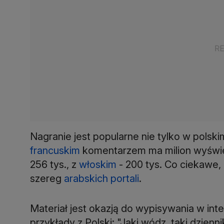
Nagranie jest popularne nie tylko w polskim
francuskim
komentarzem ma milion wyświe
256 tys., z
włoskim
- 200 tys. Co ciekawe,
szereg
arabskich portali
.
Materiał jest okazją do wypisywania w int
przykłady z Polski: "Jaki wódz, taki dzien