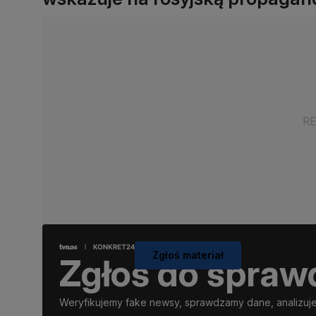
Zgłoś materiał
Zgłoś do spraw
Weryfikujemy fake newsy, sprawdzamy dane, analizujem