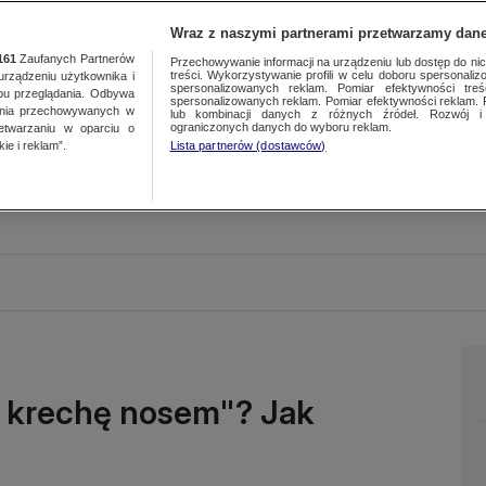
Wraz z naszymi partnerami przetwarzamy dane
161
Zaufanych Partnerów
Przechowywanie informacji na urządzeniu lub dostęp do nich.
treści. Wykorzystywanie profili w celu doboru spersonalizo
ządzeniu użytkownika i
spersonalizowanych reklam. Pomiar efektywności treś
bu przeglądania. Odbywa
spersonalizowanych reklam. Pomiar efektywności reklam. 
ania przechowywanych w
lub kombinacji danych z różnych źródeł. Rozwój i 
ograniczonych danych do wyboru reklam.
zetwarzaniu w oparciu o
ie i reklam”.
Lista partnerów (dostawców)
ć krechę nosem"? Jak