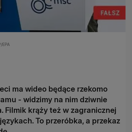
P/EPA
sieci ma wideo będące rzekomo
amu - widzimy na nim dziwnie
 Filmik krąży też w zagranicznej
 językach. To przeróbka, a przekaz
dę.