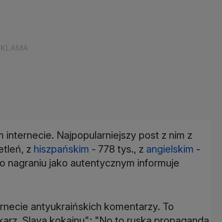
 internecie. Najpopularniejszy post z nim z
tleń, z
hiszpańskim
- 778 tys., z
angielskim
-
 o nagraniu jako autentycznym informuje
ernecie antyukraińskich komentarzy. To
nikarz. Slava kokainu"; "No to ruska propaganda