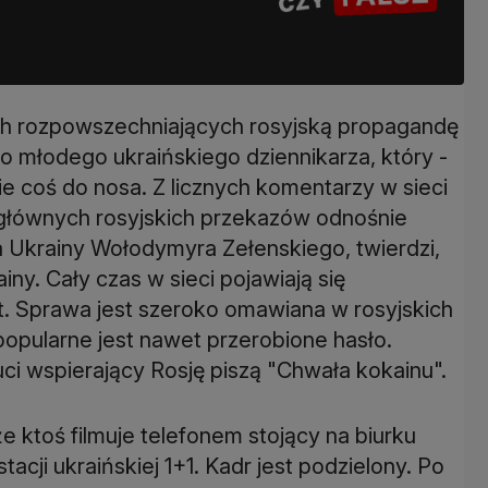
ch rozpowszechniających rosyjską propagandę
 młodego ukraińskiego dziennikarza, który -
bie coś do nosa. Z licznych komentarzy w sieci
z głównych rosyjskich przekazów odnośnie
a Ukrainy Wołodymyra Zełenskiego, twierdzi,
y. Cały czas w sieci pojawiają się
at. Sprawa jest szeroko omawiana w rosyjskich
pularne jest nawet przerobione hasło.
uci wspierający Rosję piszą "Chwała kokainu".
że ktoś filmuje telefonem stojący na biurku
acji ukraińskiej 1+1. Kadr jest podzielony. Po