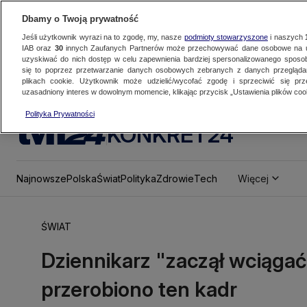
Dbamy o Twoją prywatność
Jeśli użytkownik wyrazi na to zgodę, my, nasze
podmioty stowarzyszone
i naszych
IAB oraz
30
innych Zaufanych Partnerów może przechowywać dane osobowe na ur
uzyskiwać do nich dostęp w celu zapewnienia bardziej spersonalizowanego sposo
się to poprzez przetwarzanie danych osobowych zebranych z danych przegląd
plikach cookie. Użytkownik może udzielić/wycofać zgodę i sprzeciwić się pr
uzasadniony interes w dowolnym momencie, klikając przycisk „Ustawienia plików cook
Polityka Prywatności
KONKRET24
Najnowsze
Polska
Świat
Polityka
Zdrowie
Tech
Więcej
ŚWIAT
Dziennikarz "zaczął wciąga
przerobiono ten kadr