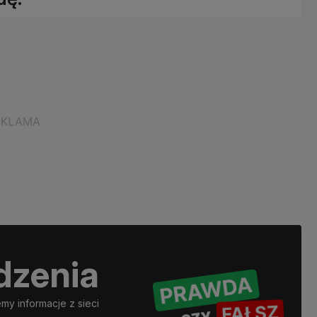
dzenia
y informacje z sieci