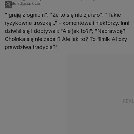
Źródło zdjęcia: x.com
"Igrają z ogniem"; "Że to się nie zjarało"; "Takie
ryzykowne troszkę..." - komentowali niektórzy. Inni
dziwisi się i doptywali: "Ale jak to?!"; "Naprawdę?
Choinka się nie zapali? Ale jak to? To filmik AI czy
prawdziwa tradycja?".