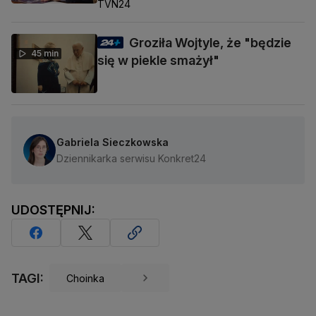
TVN24
Groziła Wojtyle, że "będzie
45 min
się w piekle smażył"
Gabriela Sieczkowska
Dziennikarka serwisu Konkret24
UDOSTĘPNIJ:
TAGI:
Choinka