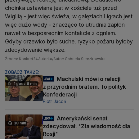
choinka ustawiana jest w kościele tuż przed
Wigilią - jest więc świeża, w gałęziach i igłach jest
więc dużo wody - znacząco to utrudnia zapłon
nawet w bezpośrednim kontakcie z ogniem.
Gdyby drzewko było suche, ryzyko pożaru byłoby
zdecydowanie większe.
Źródło: Konkret24
Autorka/Autor: Gabriela Sieczkowska
ZOBACZ TAKŻE:
Machulski mówi o relacji
1 godz 6 min
z przyrodnim bratem. To polityk
Konfederacji
Piotr Jacoń
Amerykański senat
38 min
zdecydował. "Zła wiadomość dla
Rosji"