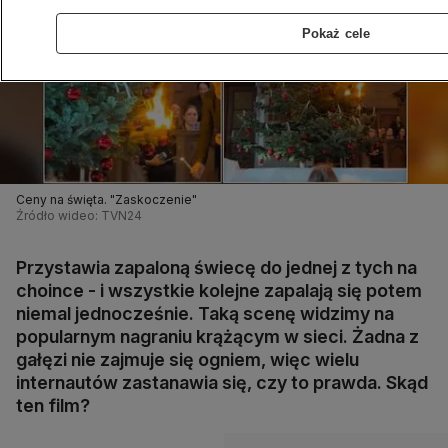
Pokaż cele
Ceny na święta. "Zaskoczenie"
Źródło wideo: TVN24
Przystawia zapaloną świecę do jednej z tych na
choince - i wszystkie kolejne zapalają się potem
niemal jednocześnie. Taką scenę widzimy na
popularnym nagraniu krążącym w sieci. Żadna z
gałęzi nie zajmuje się ogniem, więc wielu
internautów zastanawia się, czy to prawda. Skąd
ten film?