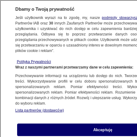
Dbamy o Twoją prywatność
Jeśli użytkownik wyrazi na to zgodę, my, nasze
podmioty stowarzys
Partnerów IAB oraz
30
innych Zaufanych Partnerów może przechowywa
KONKRET24
użytkownika i uzyskiwać do nich dostęp w celu zapewnienia bardzi
przeglądania. Odbywa się to poprzez przetwarzanie danych os
przeglądania przechowywanych w plikach cookie. Użytkownik może udzie
ŚWIAT
się przetwarzaniu w oparciu o uzasadniony interes w dowolnym momencie
plików cookie i reklam”.
"Choinka się nie zapali? Jak to?" Tym
Polityka Prywatności
razem to nie cuda
Wraz z naszymi partnerami przetwarzamy dane w celu zapewnienia:
Przechowywanie informacji na urządzeniu lub dostęp do nich. Tworzeni
Gabriela Sieczkowska
treści. Wykorzystywanie profili w celu doboru spersonalizowanych tr
spersonalizowanych reklam. Pomiar efektywności treści. Wyko
23.12.2025, 12:37
spersonalizowanych reklam. Pomiar efektywności reklam. Rozumienie o
kombinacji danych z różnych źródeł. Rozwój i ulepszanie usług. Wykor
do wyboru reklam.
Udostępnij
Lista partnerów (dostawców)
Akceptuję