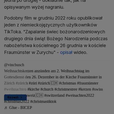
jedna po drugiej - dokładnie tak, jak na
opisywanym wyżej nagraniu.
Podobny film w grudniu 2022 roku opublikował
jeden z niemieckojęzycznych użytkowników
TikToka. "Zapalanie świec bożonarodzeniowych
drugiego dnia świąt Bożego Narodzenia podczas
nabożeństwa kościelnego 26 grudnia w kościele
Fraumünster w Zurychu" -
opisał
wideo.
@vincbusch
Weihnachtskerzen anzünden am 2. Weihnachtstag im
Gottesdienst den 26. Dezember in der Kirche Fraumünster in
Zürich
#zürich
#züri
#zürich🇨🇭
#christmas
#fraumünster
#weihnachten
#kirche
#church
#christmestree
#kerzen
#swiss
#schweiz
#schweiz🇨🇭
#switzerland
#weinachten2022
Rozwiń
#christmas2022
#christmastiktok
♬ Glue - BICEP