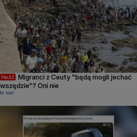
Migranci z Ceuty "będą mogli jechać
FAŁSZ
wszędzie"? Oni nie
M. Istel