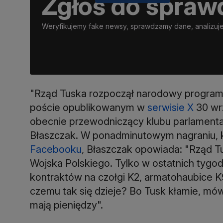
Zgłoś do spraw
Weryfikujemy fake newsy, sprawdzamy dane, analizujem
"Rząd Tuska rozpoczął narodowy program r
poście opublikowanym w
serwisie X
30 wrz
obecnie przewodniczący klubu parlamenta
Błaszczak. W ponadminutowym nagraniu, któ
Facebooku
, Błaszczak opowiada: "Rząd T
Wojska Polskiego. Tylko w ostatnich tygo
kontraktów na czołgi K2, armatohaubice K9
czemu tak się dzieje? Bo Tusk kłamie, mó
mają pieniędzy".