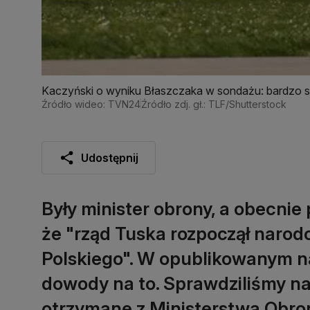
Kaczyński o wyniku Błaszczaka w sondażu: bardzo si
Źródło wideo: TVN24
Źródło zdj. gł.: TLF/Shutterstock
Udostępnij
Były minister obrony, a obecnie 
że "rząd Tuska rozpoczął naro
Polskiego". W opublikowanym n
dowody na to. Sprawdziliśmy naj
otrzymane z Ministerstwa Obron