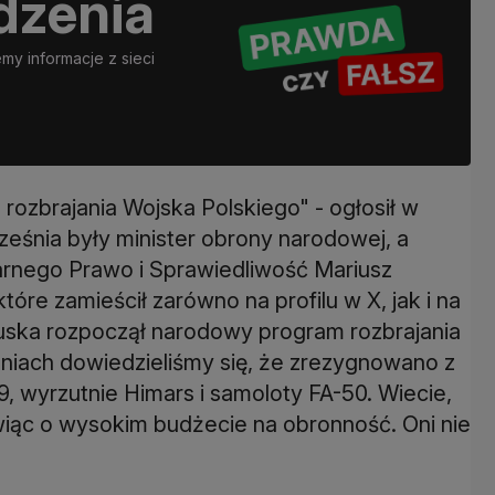
dzenia
y informacje z sieci
ozbrajania Wojska Polskiego" - ogłosił w
eśnia były minister obrony narodowej, a
rnego Prawo i Sprawiedliwość Mariusz
re zamieścił zarówno na profilu w X, jak i na
uska rozpoczął narodowy program rozbrajania
dniach dowiedzieliśmy się, że zrezygnowano z
, wyrzutnie Himars i samoloty FA-50. Wiecie,
wiąc o wysokim budżecie na obronność. Oni nie