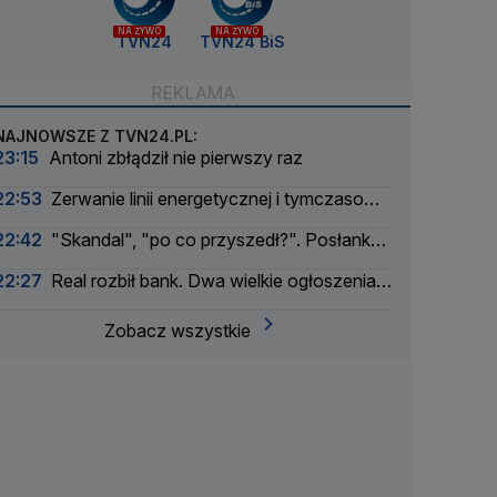
NA ŻYWO
NA ŻYWO
TVN24
TVN24 BiS
NAJNOWSZE Z TVN24.PL:
23:15
Antoni zbłądził nie pierwszy raz
22:53
Zerwanie linii energetycznej i tymczasowa
awaria prądu. Incydent bada Żandarmeria
22:42
"Skandal", "po co przyszedł?". Posłanka
Wojskowa
PiS krytykuje Morawieckiego i publikuje nagranie
22:27
Real rozbił bank. Dwa wielkie ogłoszenia
w jeden dzień
Zobacz wszystkie