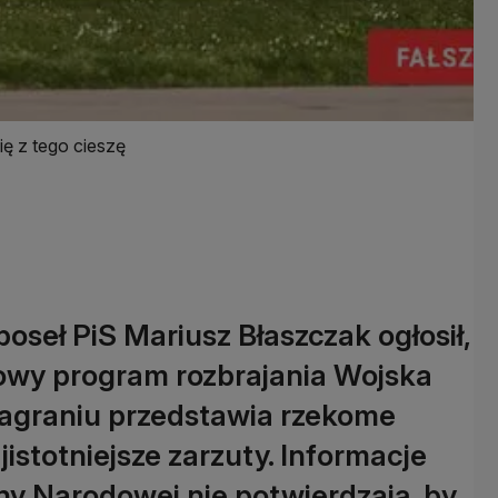
ę z tego cieszę
poseł PiS Mariusz Błaszczak ogłosił,
dowy program rozbrajania Wojska
agraniu przedstawia rzekome
istotniejsze zarzuty. Informacje
y Narodowej nie potwierdzają, by