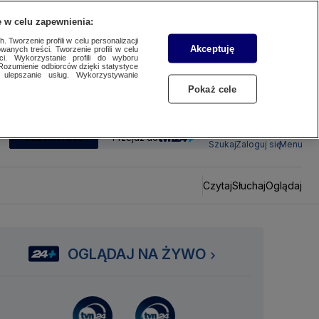
 w celu zapewnienia:
 Tworzenie profili w celu personalizacji
Akceptuję
wanych treści. Tworzenie profili w celu
ci. Wykorzystanie profili do wyboru
Rozumienie odbiorców dzięki statystyce
ulepszanie usług. Wykorzystywanie
Pokaż cele
SUBSKRYBUJ
Przejdź do
Szukaj
Zaloguj się
Menu
Czytaj
Słuchaj
Oglądaj
OGLĄDAJ NA ŻYWO