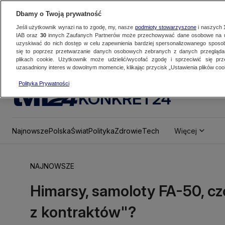
Dbamy o Twoją prywatność
Jeśli użytkownik wyrazi na to zgodę, my, nasze
podmioty stowarzyszone
i naszych
IAB oraz
30
innych Zaufanych Partnerów może przechowywać dane osobowe na ur
uzyskiwać do nich dostęp w celu zapewnienia bardziej spersonalizowanego sposo
się to poprzez przetwarzanie danych osobowych zebranych z danych przegląd
plikach cookie. Użytkownik może udzielić/wycofać zgodę i sprzeciwić się pr
uzasadniony interes w dowolnym momencie, klikając przycisk „Ustawienia plików cook
Polityka Prywatności
KONKRET24
Najnowsze
Polska
Świat
Polityka
Zdrowie
Tech
Więcej
NAJNOWSZE
Himarsy, samoloty FA-50, c
z kontraktów"?