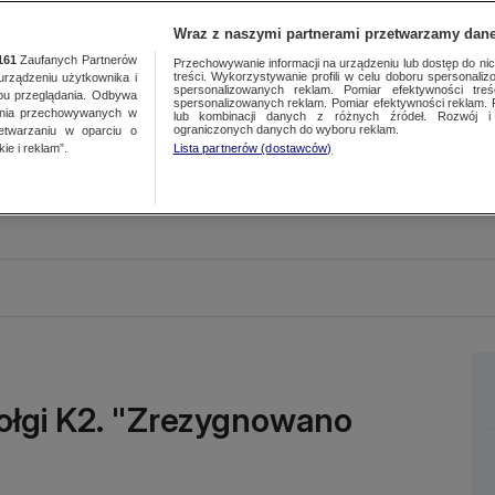
Wraz z naszymi partnerami przetwarzamy dane
161
Zaufanych Partnerów
Przechowywanie informacji na urządzeniu lub dostęp do nich.
treści. Wykorzystywanie profili w celu doboru spersonalizo
ządzeniu użytkownika i
spersonalizowanych reklam. Pomiar efektywności treś
bu przeglądania. Odbywa
spersonalizowanych reklam. Pomiar efektywności reklam. 
ania przechowywanych w
lub kombinacji danych z różnych źródeł. Rozwój i 
ograniczonych danych do wyboru reklam.
zetwarzaniu w oparciu o
ie i reklam”.
Lista partnerów (dostawców)
zołgi K2. "Zrezygnowano