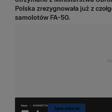
Polska zrezygnowała już z czoł
samolotów FA-50.
Zgłoś materiał