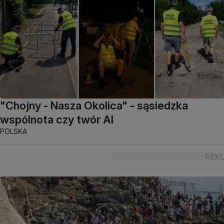
"Chojny - Nasza Okolica" - sąsiedzka
wspólnota czy twór AI
POLSKA