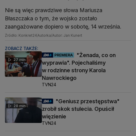
Nie są więc prawdziwe słowa Mariusza
Błaszczaka o tym, że wojsko zostało
zaangażowane dopiero w sobotę, 14 września.
Źródło: Konkret24
Autorka/Autor: Jan Kunert
ZOBACZ TAKŻE:
"Żenada, co on
PREMIERA
27 min
wyprawia". Pojechaliśmy
w rodzinne strony Karola
Nawrockiego
TVN24
"Geniusz przestępstwa"
28 min
zrobił skok stulecia. Opuścił
więzienie
TVN24