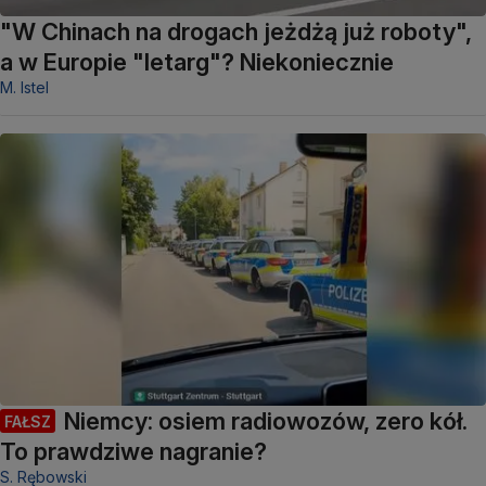
"W Chinach na drogach jeżdżą już roboty",
a w Europie "letarg"? Niekoniecznie
M. Istel
Niemcy: osiem radiowozów, zero kół.
FAŁSZ
To prawdziwe nagranie?
S. Rębowski