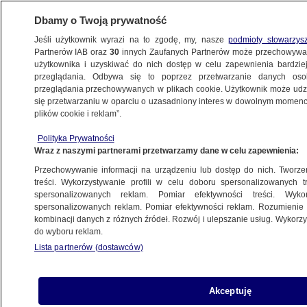
Dbamy o Twoją prywatność
Jeśli użytkownik wyrazi na to zgodę, my, nasze
podmioty stowarzys
Partnerów IAB oraz
30
innych Zaufanych Partnerów może przechowywa
KONKRET24
użytkownika i uzyskiwać do nich dostęp w celu zapewnienia bardzi
przeglądania. Odbywa się to poprzez przetwarzanie danych os
przeglądania przechowywanych w plikach cookie. Użytkownik może udzie
POLSKA
się przetwarzaniu w oparciu o uzasadniony interes w dowolnym momencie
plików cookie i reklam”.
Błaszczak: "żołnierzy wprowadzono
Polityka Prywatności
dopiero w sobotę". Dementi MON
Wraz z naszymi partnerami przetwarzamy dane w celu zapewnienia:
Przechowywanie informacji na urządzeniu lub dostęp do nich. Tworzeni
Jan Kunert
treści. Wykorzystywanie profili w celu doboru spersonalizowanych tr
spersonalizowanych reklam. Pomiar efektywności treści. Wyko
17.09.2024, 13:30
spersonalizowanych reklam. Pomiar efektywności reklam. Rozumienie o
kombinacji danych z różnych źródeł. Rozwój i ulepszanie usług. Wykor
do wyboru reklam.
Udostępnij
Lista partnerów (dostawców)
Akceptuję