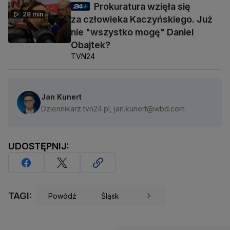
Prokuratura wzięła się
28 min
za człowieka Kaczyńskiego. Już
nie "wszystko mogę" Daniel
Obajtek?
TVN24
Jan Kunert
Dziennikarz tvn24.pl, jan.kunert@wbd.com
UDOSTĘPNIJ:
TAGI:
Powódź
Śląsk