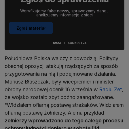
Weryfikujemy fake newsy, sprawdzamy dane, 
analizujemy informacje z sieci
Zgłoś materiał
Południowa Polska walczy z powodzią. Politycy
obecnej opozycji atakują rządzących za sposób
przygotowania na nią i podejmowane działania.
Mariusz Błaszczak, były wicepremier i minister
obrony narodowej ocenił 16 września w
Radiu Zet
,
że wojsko zostało zbyt późno zaangażowane.
"Widziałem ofiarną postawę strażaków. Widziałem
ofiarną postawę żołnierzy. Ale na przykład
żołnierzy wprowadzono do tego całego procesu
ochrony ludności dopiero w sobotę [14