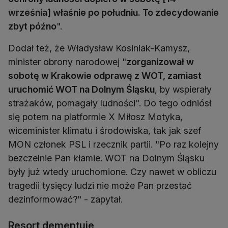
września] właśnie po południu. To zdecydowanie
zbyt późno
".
Dodał też, że Władysław Kosiniak-Kamysz,
minister obrony narodowej "
zorganizował w
sobotę w Krakowie odprawę z WOT, zamiast
uruchomić WOT na Dolnym Śląsku
, by wspierały
strażaków, pomagały ludności". Do tego odniósł
się potem na platformie X Miłosz Motyka,
wiceminister klimatu i środowiska, tak jak szef
MON członek PSL i rzecznik partii. "Po raz kolejny
bezczelnie Pan kłamie. WOT na Dolnym Śląsku
były już wtedy uruchomione. Czy nawet w obliczu
tragedii tysięcy ludzi nie może Pan przestać
dezinformować?" - zapytał.
Resort dementuje