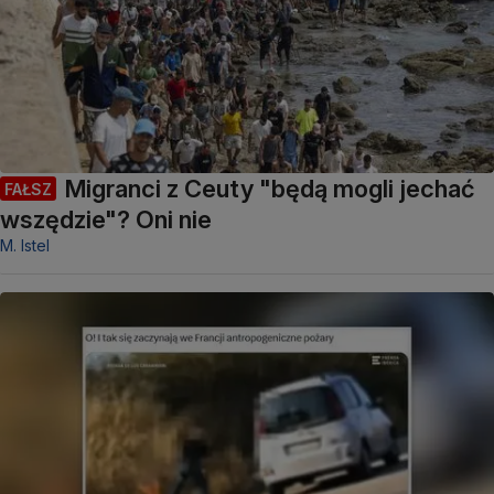
Migranci z Ceuty "będą mogli jechać
FAŁSZ
wszędzie"? Oni nie
M. Istel