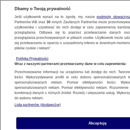
Dbamy o Twoją prywatność
Jeśli użytkownik wyrazi na to zgodę, my, nasze
podmioty stowarzys
Partnerów IAB oraz
30
innych Zaufanych Partnerów może przechowywa
KONKRET24
użytkownika i uzyskiwać do nich dostęp w celu zapewnienia bardzi
przeglądania. Odbywa się to poprzez przetwarzanie danych os
przeglądania przechowywanych w plikach cookie. Użytkownik może udzie
ŚWIAT
się przetwarzaniu w oparciu o uzasadniony interes w dowolnym momencie
plików cookie i reklam”.
Konfederacja o Chorwacji i Słowacji
Polityka Prywatności
w kontekście euro. Co się nie zgadza
Wraz z naszymi partnerami przetwarzamy dane w celu zapewnienia:
Przechowywanie informacji na urządzeniu lub dostęp do nich. Tworzeni
Michał Istel
treści. Wykorzystywanie profili w celu doboru spersonalizowanych tr
spersonalizowanych reklam. Pomiar efektywności treści. Wyko
28.08.2023, 15:22
spersonalizowanych reklam. Pomiar efektywności reklam. Rozumienie o
kombinacji danych z różnych źródeł. Rozwój i ulepszanie usług. Wykor
do wyboru reklam.
Udostępnij
Lista partnerów (dostawców)
Akceptuję