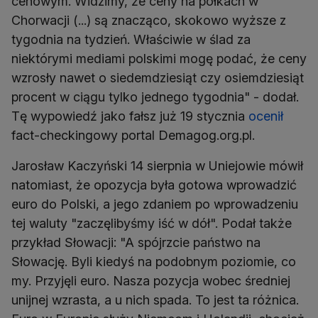
cenowym. Widzimy, że ceny na półkach w
Chorwacji (...) są znacząco, skokowo wyższe z
tygodnia na tydzień. Właściwie w ślad za
niektórymi mediami polskimi mogę podać, że ceny
wzrosły nawet o siedemdziesiąt czy osiemdziesiąt
procent w ciągu tylko jednego tygodnia" - dodał.
Tę wypowiedź jako fałsz już 19 stycznia
ocenił
fact-checkingowy portal Demagog.org.pl.
Jarosław Kaczyński 14 sierpnia w Uniejowie mówił
natomiast, że opozycja była gotowa wprowadzić
euro do Polski, a jego zdaniem po wprowadzeniu
tej waluty "zaczęlibyśmy iść w dół". Podał także
przykład Słowacji: "A spójrzcie państwo na
Słowację. Byli kiedyś na podobnym poziomie, co
my. Przyjęli euro. Nasza pozycja wobec średniej
unijnej wzrasta, a u nich spada. To jest ta różnica.