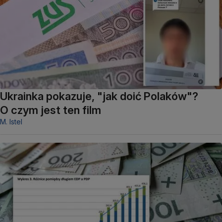
Ukrainka pokazuje, "jak doić Polaków"?
O czym jest ten film
M. Istel