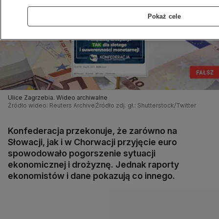
Pokaż cele
Ulice Zagrzebia. Wideo archiwalne
Źródło wideo: Reuters Archive
Źródło zdj. gł.: Shutterstock/Twitter
Konfederacja przekonuje, że zarówno na
Słowacji, jak i w Chorwacji przyjęcie euro
spowodowało pogorszenie sytuacji
ekonomicznej i drożyznę. Jednak raporty
ekonomistów i dane pokazują co innego.