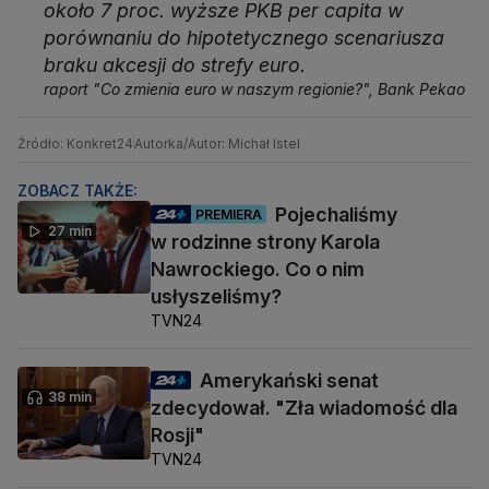
około 7 proc. wyższe PKB per capita w
porównaniu do hipotetycznego scenariusza
braku akcesji do strefy euro.
raport "Co zmienia euro w naszym regionie?", Bank Pekao
Źródło: Konkret24
Autorka/Autor: Michał Istel
ZOBACZ TAKŻE:
Pojechaliśmy
PREMIERA
27 min
w rodzinne strony Karola
Nawrockiego. Co o nim
usłyszeliśmy?
TVN24
Amerykański senat
38 min
zdecydował. "Zła wiadomość dla
Rosji"
TVN24