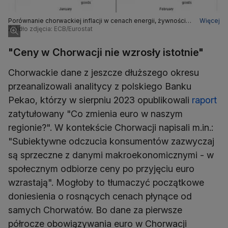
Porównanie chorwackiej inflacji w cenach energii, żywności,
Więcej
dóbr przemysłowych i usług w styczniu i lutym 2023 oraz
Źródło zdjęcia: ECB/Eurostat
styczniu i lutym 2013-2022
"Ceny w Chorwacji nie wzrosły istotnie"
Chorwackie dane z jeszcze dłuższego okresu
przeanalizowali analitycy z polskiego Banku
Pekao, którzy w sierpniu 2023 opublikowali
raport
zatytułowany "Co zmienia euro w naszym
regionie?". W kontekście Chorwacji napisali m.in.:
"Subiektywne odczucia konsumentów zazwyczaj
są sprzeczne z danymi makroekonomicznymi - w
społecznym odbiorze ceny po przyjęciu euro
wzrastają". Mogłoby to tłumaczyć początkowe
doniesienia o rosnących cenach płynące od
samych Chorwatów. Bo dane za pierwsze
półrocze obowiązywania euro w Chorwacji