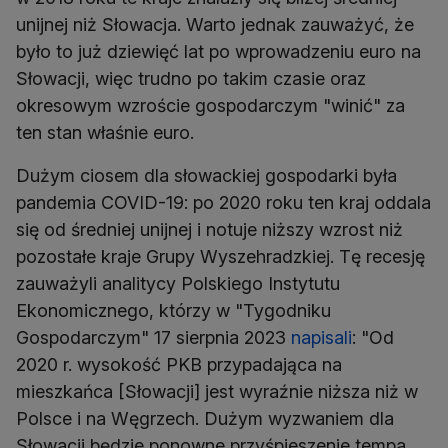
unijnej niż Słowacja. Warto jednak zauważyć, że
było to już dziewięć lat po wprowadzeniu euro na
Słowacji, więc trudno po takim czasie oraz
okresowym wzroście gospodarczym "winić" za
ten stan właśnie euro.
Dużym ciosem dla słowackiej gospodarki była
pandemia COVID-19: po 2020 roku ten kraj oddala
się od średniej unijnej i notuje niższy wzrost niż
pozostałe kraje Grupy Wyszehradzkiej. Tę recesję
zauważyli analitycy Polskiego Instytutu
Ekonomicznego, którzy w "Tygodniku
Gospodarczym" 17 sierpnia 2023
napisali
: "Od
2020 r. wysokość PKB przypadająca na
mieszkańca [Słowacji] jest wyraźnie niższa niż w
Polsce i na Węgrzech. Dużym wyzwaniem dla
Słowacji będzie ponowne przyśpieszenie tempa