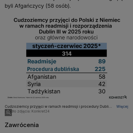
byli Afgańczycy (58 osób).
Cudzoziemcy przyjęci w ramach readmisji i procedury Dublin
Więcej
III w 2025 roku (do 22 czerwca)
Źródło zdjęcia: Konkret24
Zawrócenia