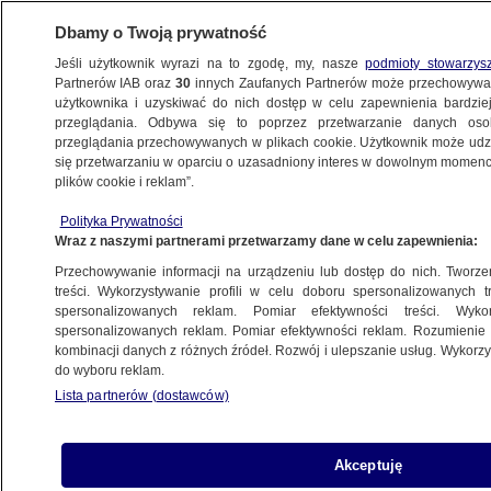
Dbamy o Twoją prywatność
Jeśli użytkownik wyrazi na to zgodę, my, nasze
podmioty stowarzys
Partnerów IAB oraz
30
innych Zaufanych Partnerów może przechowywa
KONKRET24
użytkownika i uzyskiwać do nich dostęp w celu zapewnienia bardzi
przeglądania. Odbywa się to poprzez przetwarzanie danych os
przeglądania przechowywanych w plikach cookie. Użytkownik może udzie
POLSKA
się przetwarzaniu w oparciu o uzasadniony interes w dowolnym momencie
plików cookie i reklam”.
Ilu migrantów odesłano do Polski? Nowe
Polityka Prywatności
dane z Niemiec
Wraz z naszymi partnerami przetwarzamy dane w celu zapewnienia:
Przechowywanie informacji na urządzeniu lub dostęp do nich. Tworzeni
Michał Istel
treści. Wykorzystywanie profili w celu doboru spersonalizowanych tr
spersonalizowanych reklam. Pomiar efektywności treści. Wyko
3.07.2025, 17:38
spersonalizowanych reklam. Pomiar efektywności reklam. Rozumienie o
kombinacji danych z różnych źródeł. Rozwój i ulepszanie usług. Wykor
do wyboru reklam.
Udostępnij
Lista partnerów (dostawców)
Akceptuję