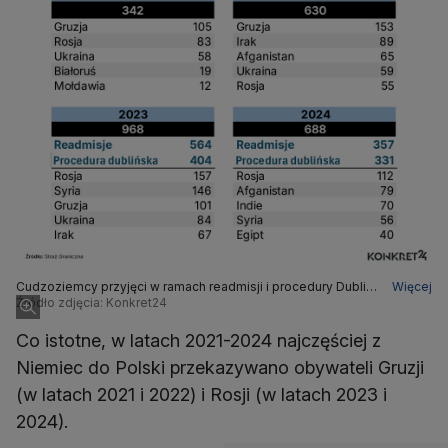
Cudzoziemcy przyjęci w ramach readmisji i procedury Dublin
Więcej
III między 2021 a 2024 rokiem
Źródło zdjęcia: Konkret24
Co istotne, w latach 2021-2024 najczęściej z
Niemiec do Polski przekazywano obywateli Gruzji
(w latach 2021 i 2022) i Rosji (w latach 2023 i
2024).