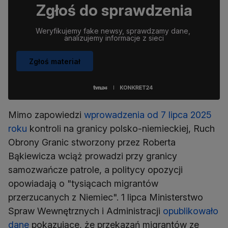
Zgłoś do sprawdzenia
Weryfikujemy fake newsy, sprawdzamy dane, 
analizujemy informacje z sieci
Zgłoś materiał
Mimo zapowiedzi
wprowadzenia od 7 lipca 2025
roku
kontroli na granicy polsko-niemieckiej, Ruch
Obrony Granic stworzony przez Roberta
Bąkiewicza wciąż prowadzi przy granicy
samozwańcze patrole, a politycy opozycji
opowiadają o "tysiącach migrantów
przerzucanych z Niemiec". 1 lipca Ministerstwo
Spraw Wewnętrznych i Administracji
opublikowało
dane
pokazujące, że przekazań migrantów ze