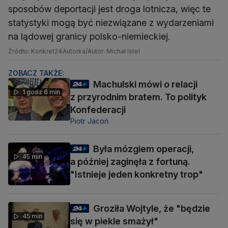
sposobów deportacji jest droga lotnicza, więc te
statystyki mogą być niezwiązane z wydarzeniami
na lądowej granicy polsko-niemieckiej.
Źródło: Konkret24
Autorka/Autor: Michał Istel
ZOBACZ TAKŻE:
Machulski mówi o relacji
1 godz 6 min
z przyrodnim bratem. To polityk
Konfederacji
Piotr Jacoń
Była mózgiem operacji,
45 min
a później zaginęła z fortuną.
"Istnieje jeden konkretny trop"
Groziła Wojtyle, że "będzie
45 min
się w piekle smażył"