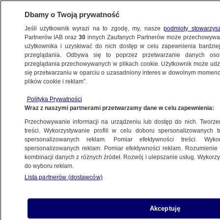
Dbamy o Twoją prywatność
Jeśli użytkownik wyrazi na to zgodę, my, nasze
podmioty stowarzys
Partnerów IAB oraz
30
innych Zaufanych Partnerów może przechowywa
KONKRET24
użytkownika i uzyskiwać do nich dostęp w celu zapewnienia bardzi
przeglądania. Odbywa się to poprzez przetwarzanie danych os
przeglądania przechowywanych w plikach cookie. Użytkownik może udzie
ŚWIAT
się przetwarzaniu w oparciu o uzasadniony interes w dowolnym momencie
plików cookie i reklam”.
"Czego brakuje na tym zdjęciu?". Niczego
Polityka Prywatności
Wraz z naszymi partnerami przetwarzamy dane w celu zapewnienia:
Gabriela Sieczkowska
Przechowywanie informacji na urządzeniu lub dostęp do nich. Tworzeni
2.01.2025, 14:19
treści. Wykorzystywanie profili w celu doboru spersonalizowanych tr
spersonalizowanych reklam. Pomiar efektywności treści. Wyko
spersonalizowanych reklam. Pomiar efektywności reklam. Rozumienie o
Udostępnij
kombinacji danych z różnych źródeł. Rozwój i ulepszanie usług. Wykor
do wyboru reklam.
Lista partnerów (dostawców)
Akceptuję