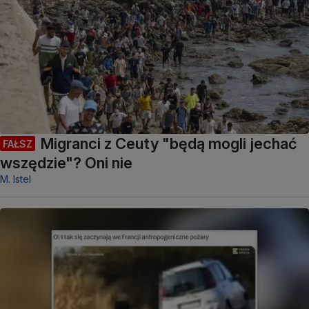
Migranci z Ceuty "będą mogli jechać
FAŁSZ
wszędzie"? Oni nie
M. Istel