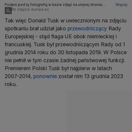
Podpis pod tą fotografią w bazie zdjęć na unijnej stronie
Więcej
informuje, że Donald Tusk brał udział w tym spotkaniu jako
Źródło zdjęcia: europa.eu
przewodniczący Rady Europejskiej
Tak więc Donald Tusk w uwiecznionym na zdjęciu
spotkaniu brał udział jako
przewodniczący
Rady
Europejskiej - stąd flaga UE obok niemieckiej i
francuskiej. Tusk był przewodniczącym Rady od 1
grudnia 2014 roku do 30 listopada 2019. W Polsce
nie pełnił w tym czasie żadnej państwowej funkcji.
Premierem Polski Tusk był najpierw w latach
2007-2014,
ponownie
został nim 13 grudnia 2023
roku.