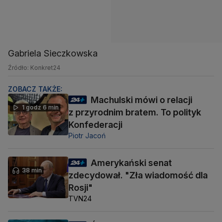
Gabriela Sieczkowska
Źródło: Konkret24
ZOBACZ TAKŻE:
Machulski mówi o relacji
1 godz 6 min
z przyrodnim bratem. To polityk
Konfederacji
Piotr Jacoń
Amerykański senat
38 min
zdecydował. "Zła wiadomość dla
Rosji"
TVN24