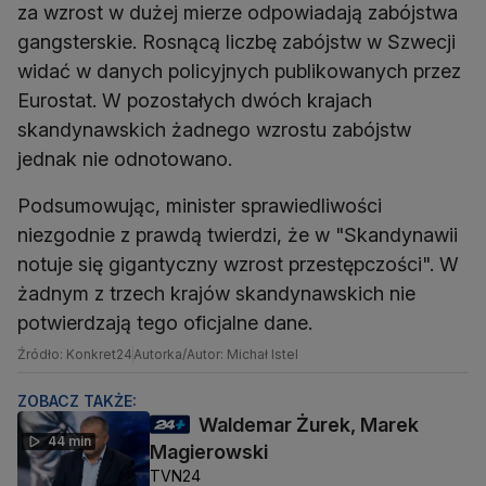
za wzrost w dużej mierze odpowiadają zabójstwa
gangsterskie. Rosnącą liczbę zabójstw w Szwecji
widać w danych policyjnych publikowanych przez
Eurostat. W pozostałych dwóch krajach
skandynawskich żadnego wzrostu zabójstw
jednak nie odnotowano.
Podsumowując, minister sprawiedliwości
niezgodnie z prawdą twierdzi, że w "Skandynawii
notuje się gigantyczny wzrost przestępczości". W
żadnym z trzech krajów skandynawskich nie
potwierdzają tego oficjalne dane.
Źródło: Konkret24
Autorka/Autor: Michał Istel
ZOBACZ TAKŻE:
Waldemar Żurek, Marek
44 min
Magierowski
TVN24