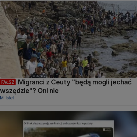
Migranci z Ceuty "będą mogli jechać
FAŁSZ
wszędzie"? Oni nie
M. Istel