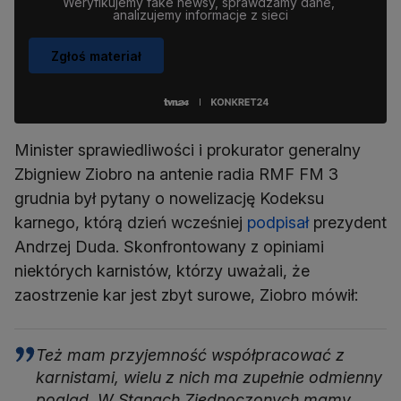
Weryfikujemy fake newsy, sprawdzamy dane, 
analizujemy informacje z sieci
Zgłoś materiał
Minister sprawiedliwości i prokurator generalny
Zbigniew Ziobro na antenie radia RMF FM 3
grudnia był pytany o nowelizację Kodeksu
karnego, którą dzień wcześniej
podpisał
prezydent
Andrzej Duda. Skonfrontowany z opiniami
niektórych karnistów, którzy uważali, że
zaostrzenie kar jest zbyt surowe, Ziobro mówił:
Też mam przyjemność współpracować z
karnistami, wielu z nich ma zupełnie odmienny
pogląd. W Stanach Zjednoczonych mamy