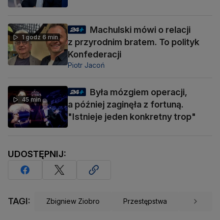
Machulski mówi o relacji
1 godz 6 min
z przyrodnim bratem. To polityk
Konfederacji
Piotr Jacoń
Była mózgiem operacji,
45 min
a później zaginęła z fortuną.
"Istnieje jeden konkretny trop"
UDOSTĘPNIJ:
TAGI:
Zbigniew Ziobro
Przestępstwa