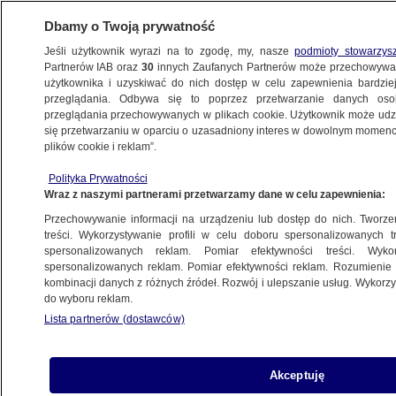
Dbamy o Twoją prywatność
Jeśli użytkownik wyrazi na to zgodę, my, nasze
podmioty stowarzys
Partnerów IAB oraz
30
innych Zaufanych Partnerów może przechowywa
KONKRET24
użytkownika i uzyskiwać do nich dostęp w celu zapewnienia bardzi
przeglądania. Odbywa się to poprzez przetwarzanie danych os
przeglądania przechowywanych w plikach cookie. Użytkownik może udzie
POLITYKA
się przetwarzaniu w oparciu o uzasadniony interes w dowolnym momencie
plików cookie i reklam”.
Ziobro: w Skandynawii notuje się
Polityka Prywatności
gigantyczny wzrost przestępczości. Dane
Wraz z naszymi partnerami przetwarzamy dane w celu zapewnienia:
nie potwierdzają
Przechowywanie informacji na urządzeniu lub dostęp do nich. Tworzeni
treści. Wykorzystywanie profili w celu doboru spersonalizowanych tr
7.12.2022, 15:26
spersonalizowanych reklam. Pomiar efektywności treści. Wyko
spersonalizowanych reklam. Pomiar efektywności reklam. Rozumienie o
kombinacji danych z różnych źródeł. Rozwój i ulepszanie usług. Wykor
Udostępnij
do wyboru reklam.
Lista partnerów (dostawców)
Akceptuję