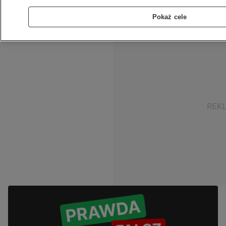
zdjęcie polskich przedwojennych czołgów 7TP.
Internauci szybko to wychwycili.
Pokaż cele