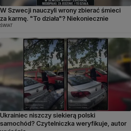
W Szwecji nauczyli wrony zbierać śmieci
za karmę. "To działa"? Niekoniecznie
ŚWIAT
Ukrainiec niszczy siekierą polski
samochód? Czytelniczka weryfikuje, autor