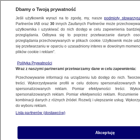
Dbamy o Twoją prywatność
Jeśli użytkownik wyrazi na to zgodę, my, nasze
podmioty stowarzys
Partnerów IAB oraz
30
innych Zaufanych Partnerów może przechowywa
KONKRET24
użytkownika i uzyskiwać do nich dostęp w celu zapewnienia bardzi
przeglądania. Odbywa się to poprzez przetwarzanie danych os
przeglądania przechowywanych w plikach cookie. Użytkownik może udzie
POLSKA
się przetwarzaniu w oparciu o uzasadniony interes w dowolnym momencie
plików cookie i reklam”.
Przedwojenne czołgi "transformowane"
Polityka Prywatności
do roku 1981. Wpadka z plakatem
Wraz z naszymi partnerami przetwarzamy dane w celu zapewnienia:
na rocznicę stanu wojennego
Przechowywanie informacji na urządzeniu lub dostęp do nich. Tworzeni
treści. Wykorzystywanie profili w celu doboru spersonalizowanych tr
4.12.2021, 13:04
spersonalizowanych reklam. Pomiar efektywności treści. Wyko
spersonalizowanych reklam. Pomiar efektywności reklam. Rozumienie o
kombinacji danych z różnych źródeł. Rozwój i ulepszanie usług. Wykor
Udostępnij
do wyboru reklam.
Lista partnerów (dostawców)
W Jaśle przygotowują się do obchodów
rocznicy wprowadzenia stanu wojennego - ale
grafik robiący okolicznościowy plakat dał na nim
Akceptuję