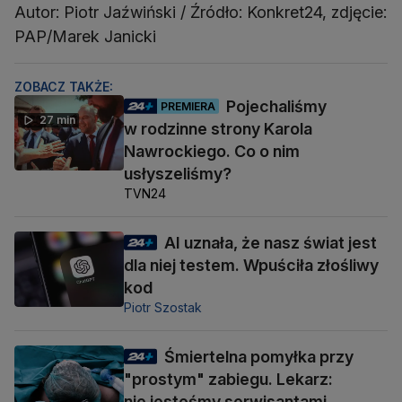
Autor: Piotr Jaźwiński / Źródło: Konkret24, zdjęcie:
PAP/Marek Janicki
ZOBACZ TAKŻE:
Pojechaliśmy
PREMIERA
27 min
w rodzinne strony Karola
Nawrockiego. Co o nim
usłyszeliśmy?
TVN24
AI uznała, że nasz świat jest
dla niej testem. Wpuściła złośliwy
kod
Piotr Szostak
Śmiertelna pomyłka przy
"prostym" zabiegu. Lekarz:
nie jesteśmy serwisantami