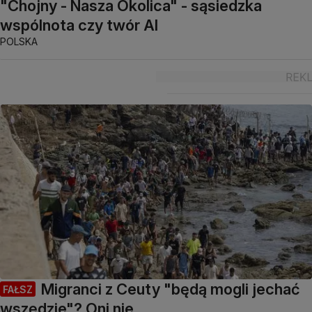
"Chojny - Nasza Okolica" - sąsiedzka
wspólnota czy twór AI
POLSKA
Migranci z Ceuty "będą mogli jechać
FAŁSZ
wszędzie"? Oni nie