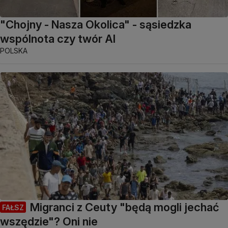
"Chojny - Nasza Okolica" - sąsiedzka
wspólnota czy twór AI
POLSKA
Migranci z Ceuty "będą mogli jechać
FAŁSZ
wszędzie"? Oni nie