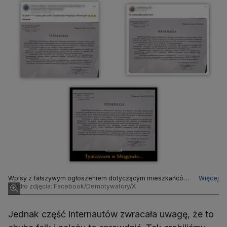
Wpisy z fałszywym ogłoszeniem dotyczącym mieszkańców
Więcej
spółdzielni mieszkaniowej w Mrągowie
Źródło zdjęcia: Facebook/Demotywatory/X
Jednak część internautów zwracała uwagę, że to