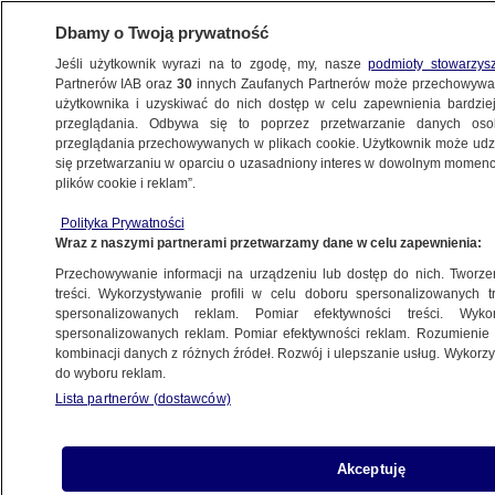
Dbamy o Twoją prywatność
Jeśli użytkownik wyrazi na to zgodę, my, nasze
podmioty stowarzys
Partnerów IAB oraz
30
innych Zaufanych Partnerów może przechowywa
KONKRET24
użytkownika i uzyskiwać do nich dostęp w celu zapewnienia bardzi
przeglądania. Odbywa się to poprzez przetwarzanie danych os
przeglądania przechowywanych w plikach cookie. Użytkownik może udzie
POLSKA
się przetwarzaniu w oparciu o uzasadniony interes w dowolnym momencie
plików cookie i reklam”.
Przyjmiesz kolędę, będziesz
Polityka Prywatności
w "Elektronicznym Rejestrze Rodzin
Wraz z naszymi partnerami przetwarzamy dane w celu zapewnienia:
Katolickich". Co się stało w Mrągowie
Przechowywanie informacji na urządzeniu lub dostęp do nich. Tworzeni
treści. Wykorzystywanie profili w celu doboru spersonalizowanych tr
spersonalizowanych reklam. Pomiar efektywności treści. Wyko
Michał Istel
spersonalizowanych reklam. Pomiar efektywności reklam. Rozumienie o
14.01.2025, 15:28
kombinacji danych z różnych źródeł. Rozwój i ulepszanie usług. Wykor
do wyboru reklam.
Lista partnerów (dostawców)
Udostępnij
Akceptuję