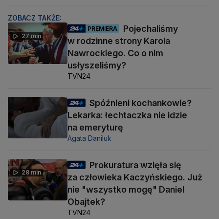
ZOBACZ TAKŻE:
Pojechaliśmy
PREMIERA
27 min
w rodzinne strony Karola
Nawrockiego. Co o nim
usłyszeliśmy?
TVN24
Spóźnieni kochankowie?
Lekarka: łechtaczka nie idzie
na emeryturę
Agata Daniluk
Prokuratura wzięła się
28 min
za człowieka Kaczyńskiego. Już
nie "wszystko mogę" Daniel
Obajtek?
TVN24