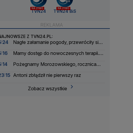
NA ŻYWO
NA ŻYWO
TVN24
TVN24 BiS
NAJNOWSZE Z TVN24.PL:
5:24
Nagłe załamanie pogody, przewróciły się
łodzie. Wyciągnęli z wody ponad 30 osób
5:16
Mamy dostęp do nowoczesnych terapii.
Ale tylko na papierze
5:14
Pożegnamy Morozowskiego, rocznica
Nawrockiego, burze i interwencje
23:15
Antoni zbłądził nie pierwszy raz
Zobacz wszystkie