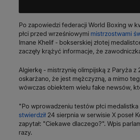
Po zapowiedzi federacji World Boxing w
płci przed wrześniowymi
mistrzostwami św
Imane Khelif - bokserskiej złotej medalistc
zaczęły krążyć informacje, że zawodniczka
Algierkę - mistrzynię olimpijską z Paryża z
oskarżano, że jest mężczyzną, a mimo tego
wówczas obiektem wielu fake newsów, k
"Po wprowadzeniu testów płci medalistka o
stwierdził
24 sierpnia w serwisie X poseł 
zapytał: "Ciekawe dlaczego?". Wpis parl
razy.