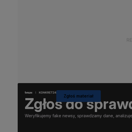
Zgłoś materiał
Zgłoś do spraw
Weryfikujemy fake newsy, sprawdzamy dane, analizujem