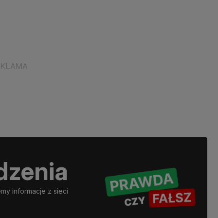
dzenia
y informacje z sieci