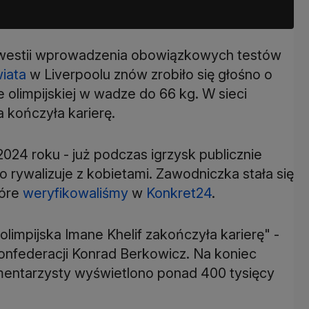
 kwestii wprowadzenia obowiązkowych testów
iata
w Liverpoolu znów zrobiło się głośno o
e olimpijskiej w wadze do 66 kg. W sieci
 kończyła karierę.
 2024 roku - już podczas igrzysk publicznie
 rywalizuje z kobietami. Zawodniczka stała się
tóre
weryfikowaliśmy
w
Konkret24
.
limpijska Imane Khelif zakończyła karierę" -
Konfederacji Konrad Berkowicz. Na koniec
amentarzysty wyświetlono ponad 400 tysięcy