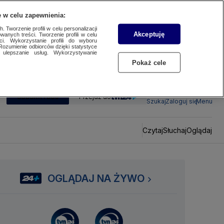
 w celu zapewnienia:
 Tworzenie profili w celu personalizacji
Akceptuję
wanych treści. Tworzenie profili w celu
ci. Wykorzystanie profili do wyboru
Rozumienie odbiorców dzięki statystyce
ulepszanie usług. Wykorzystywanie
Pokaż cele
SUBSKRYBUJ
Przejdź do
Szukaj
Zaloguj się
Menu
Czytaj
Słuchaj
Oglądaj
OGLĄDAJ NA ŻYWO