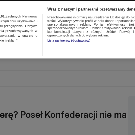
Wraz z naszymi partnerami przetwarzamy dane
161
Zaufanych Partnerów
Przechowywanie informacji na urządzeniu lub dostęp do nich.
treści. Wykorzystywanie profili w celu doboru spersonalizo
ządzeniu użytkownika i
spersonalizowanych reklam. Pomiar efektywności treś
bu przeglądania. Odbywa
spersonalizowanych reklam. Pomiar efektywności reklam. 
ania przechowywanych w
lub kombinacji danych z różnych źródeł. Rozwój i 
ograniczonych danych do wyboru reklam.
zetwarzaniu w oparciu o
ie i reklam”.
Lista partnerów (dostawców)
ierę? Poseł Konfederacji nie ma