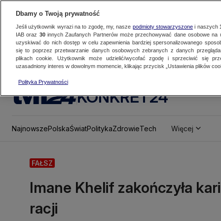
Dbamy o Twoją prywatność
Jeśli użytkownik wyrazi na to zgodę, my, nasze
podmioty stowarzyszone
i naszych
IAB oraz
30
innych Zaufanych Partnerów może przechowywać dane osobowe na ur
uzyskiwać do nich dostęp w celu zapewnienia bardziej spersonalizowanego sposo
się to poprzez przetwarzanie danych osobowych zebranych z danych przegląd
plikach cookie. Użytkownik może udzielić/wycofać zgodę i sprzeciwić się pr
uzasadniony interes w dowolnym momencie, klikając przycisk „Ustawienia plików cook
Polityka Prywatności
KONKRET24
Najnowsze
Polska
Świat
Polityka
Zdrowie
Tech
Więcej
FAŁSZ
Imane Khelif zakończyła kar
racji