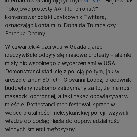
internautów w anglojęzycznym
wpisie
. "Hej lewaki!
Pokojowe protesty #AntifaTerrorist?" –
komentował polski użytkownik Twittera,
oznaczając konta m.in. Donalda Trumpa czy
Baracka Obamy.
W czwartek 4 czerwca w Guadalajarze
rzeczywiście odbyły się masowe protesty – ale nie
miały nic wspólnego z wydarzeniami w USA.
Demonstranci starli się z policją po tym, jak w
areszcie zmarł 30-letni Giovanni Lopez, pracownik
budowlany rzekomo zatrzymany za to, że nie nosił
maseczki ochronnej, a taki nakaz obowiązywał w
mieście. Protestanci manifestowali sprzeciw
wobec brutalności meksykańskiej policji, wzywali
władze do pociągnięcia do odpowiedzialności
winnych śmierci mężczyzny.