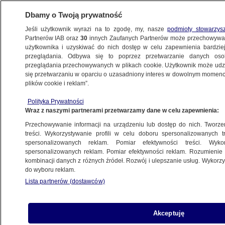
Dbamy o Twoją prywatność
Jeśli użytkownik wyrazi na to zgodę, my, nasze
podmioty stowarzys
Partnerów IAB oraz
30
innych Zaufanych Partnerów może przechowywa
KONKRET24
użytkownika i uzyskiwać do nich dostęp w celu zapewnienia bardzi
przeglądania. Odbywa się to poprzez przetwarzanie danych os
przeglądania przechowywanych w plikach cookie. Użytkownik może udzie
ŚWIAT
się przetwarzaniu w oparciu o uzasadniony interes w dowolnym momencie
plików cookie i reklam”.
To nie jest Hiszpania i nie ma dowodów
Polityka Prywatności
na udział Antify
Wraz z naszymi partnerami przetwarzamy dane w celu zapewnienia:
Przechowywanie informacji na urządzeniu lub dostęp do nich. Tworzeni
7.06.2020, 14:39
treści. Wykorzystywanie profili w celu doboru spersonalizowanych tr
spersonalizowanych reklam. Pomiar efektywności treści. Wyko
spersonalizowanych reklam. Pomiar efektywności reklam. Rozumienie o
Udostępnij
kombinacji danych z różnych źródeł. Rozwój i ulepszanie usług. Wykor
do wyboru reklam.
Lista partnerów (dostawców)
Akceptuję