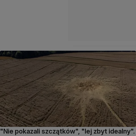
"Nie pokazali szczątków", "lej zbyt idealny".