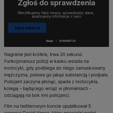
Zgłoś do sprawdzenia
Weryfikujemy fake newsy, sprawdzamy dane, 
analizujemy informacje z sieci
Zgłoś materiał
Nagranie jest krótkie, trwa 20 sekund.
Funkcjonariusz policji w kasku wsiada na
motocykl, gdy podbiega do niego zamaskowany
mężczyzna, polewa go jakąś substancją i podpala.
Policjant zaczyna płonąć, spada z motocykla,
kolegę – będącego wciąż w płomieniach -
odciągają na bok inni policjanci.
Film na twitterowym koncie opublikował 5
czerwca David Vance, który prowadzi portal