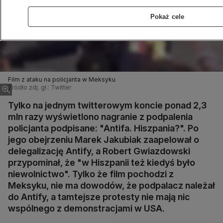
Pokaż cele
Film z ataku na policjanta w Meksyku
Źródło zdj. gł.: Twitter
Tylko na jednym twitterowym koncie ponad 2,3
mln razy wyświetlono nagranie z podpalenia
policjanta podpisane: "Antifa. Hiszpania?". Po
jego obejrzeniu Marek Jakubiak zaapelował o
delegalizację Antify, a Robert Gwiazdowski
przypominał, że "w Hiszpanii też kiedyś było
niewolnictwo". Tylko że film pochodzi z
Meksyku, nie ma dowodów, że podpalacz należał
do Antify, a tamtejsze protesty nie mają nic
wspólnego z demonstracjami w USA.