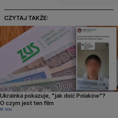
CZYTAJ TAKŻE:
Ukrainka pokazuje, "jak doić Polaków"?
O czym jest ten film
M. Istel