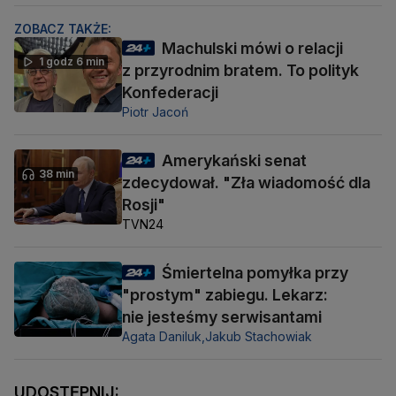
ZOBACZ TAKŻE:
Machulski mówi o relacji
1 godz 6 min
z przyrodnim bratem. To polityk
Konfederacji
Piotr Jacoń
Amerykański senat
38 min
zdecydował. "Zła wiadomość dla
Rosji"
TVN24
Śmiertelna pomyłka przy
"prostym" zabiegu. Lekarz:
nie jesteśmy serwisantami
Agata Daniluk,
Jakub Stachowiak
UDOSTĘPNIJ: