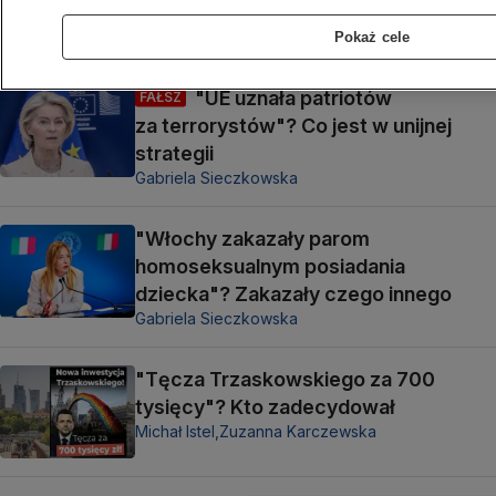
My sprawdziliśmy
Zuzanna Karczewska
Pokaż cele
"UE uznała patriotów
FAŁSZ
za terrorystów"? Co jest w unijnej
strategii
Gabriela Sieczkowska
"Włochy zakazały parom
homoseksualnym posiadania
dziecka"? Zakazały czego innego
Gabriela Sieczkowska
"Tęcza Trzaskowskiego za 700
tysięcy"? Kto zadecydował
Michał Istel,
Zuzanna Karczewska