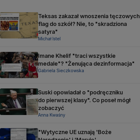
Teksas zakazał wnoszenia tęczowych
flag do szkół? Nie, to "skradziona
satyra"
Michał Istel
Imane Khelif "traci wszystkie
medale"? "Żenująca dezinformacja"
Gabriela Sieczkowska
Suski opowiadał o "podręczniku
do pierwszej klasy". Co poseł mógł
zobaczyć
Anna Kwaśny
"Wytyczne UE uznają 'Boże
Narodzenie' i 'Maryję'