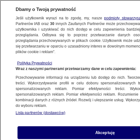
Dbamy o Twoją prywatność
Jeśli użytkownik wyrazi na to zgodę, my, nasze
podmioty stowarzys
Partnerów IAB oraz
30
innych Zaufanych Partnerów może przechowywa
KONKRET24
użytkownika i uzyskiwać do nich dostęp w celu zapewnienia bardzi
przeglądania. Odbywa się to poprzez przetwarzanie danych os
przeglądania przechowywanych w plikach cookie. Użytkownik może udzie
LGBT
się przetwarzaniu w oparciu o uzasadniony interes w dowolnym momencie
plików cookie i reklam”.
Dziecko wyrzuciło tęczową
FAŁSZ
flagę? Czego nie mówią politycy PiS
Polityka Prywatności
Wraz z naszymi partnerami przetwarzamy dane w celu zapewnienia:
Gabriela Sieczkowska
Przechowywanie informacji na urządzeniu lub dostęp do nich. Tworzeni
treści. Wykorzystywanie profili w celu doboru spersonalizowanych tr
spersonalizowanych reklam. Pomiar efektywności treści. Wyko
Transkrypcja małżeństw "nie daje im
spersonalizowanych reklam. Pomiar efektywności reklam. Rozumienie o
nic"? Argumenty kontra polityczna gra
kombinacji danych z różnych źródeł. Rozwój i ulepszanie usług. Wykor
Michał Istel
do wyboru reklam.
Lista partnerów (dostawców)
Ministra nie wie, czy geje
Akceptuję
i lesbijki mogą się w Polsce rozwodzić.