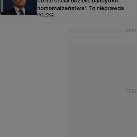
bo nie chciał udzielić bandytom
homomałżeństwa". To nieprawda
POLSKA