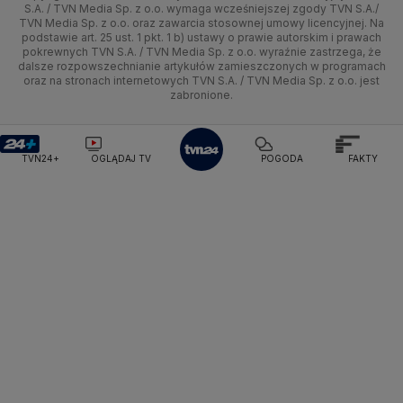
Kielce
Handel
Polska
Sporty zimowe
Uwaga TVN
Ministerstwo Cyfryzacji
Test zgodności
S.A. / TVN Media Sp. z o.o. wymaga wcześniejszej zgody TVN S.A./
TVN Media Sp. z o.o. oraz zawarcia stosownej umowy licencyjnej. Na
Ministerstwo Edukacji Narodowej
podstawie art. 25 ust. 1 pkt. 1 b) ustawy o prawie autorskim i prawach
Kujawsko-pomorskie
Ze świata
Prognoza
Lekkoatletyka
HGTV
Oglądaj na TV
Ministerstwo Finansów
pokrewnych TVN S.A. / TVN Media Sp. z o.o. wyraźnie zastrzega, że
dalsze rozpowszechnianie artykułów zamieszczonych w programach
Ministerstwo Klimatu i Środowiska
Lublin
Tech
Świat
Siatkówka
TVN Turbo
Zrealizuj voucher
oraz na stronach internetowych TVN S.A. / TVN Media Sp. z o.o. jest
Ministerstwo Nauki i Szkolnictwa Wyższego
zabronione.
Lubuskie
Moto
Nauka
Ministerstwo Sprawiedliwości
F1
TVN Style
Ministerstwo Rodziny, Pracy i Polityki Społecznej
Olsztyn
Dla seniora
Ciekawostki
TVN7
Ministerstwo Spraw Zagranicznych
Moskwa
TVN24+
OGLĄDAJ TV
POGODA
FAKTY
Naczelny Sąd Administracyjny
Opole
Turystyka
Podróże
TTV
Najwyższa Izba Kontroli
Narodowe Centrum Badań i Rozwoju
Rzeszów
Smog
Narodowy Bank Polski
Narodowy Fundusz Zdrowia
Szczecin
NASA
NATO
Niemcy
Nord Stream 2
Nowa Lewica
Ordo Iuris
Organizacja Narodów Zjednoczonych
Białystok
Orlen
Parlament Europejski
Partia Demokratyczna USA
Partia Republikańska
Pentagon
Piotr Gliński
PIT
PKB Polski
PKO BP
PKP Cargo
PKP Intercity
PKP PLK
Platforma Obywatelska
PLL LOT
Poczta Polska