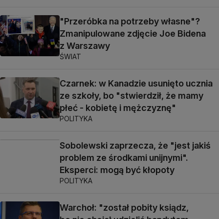
"Przeróbka na potrzeby własne"?
Zmanipulowane zdjęcie Joe Bidena
z Warszawy
ŚWIAT
Czarnek: w Kanadzie usunięto ucznia
ze szkoły, bo "stwierdził, że mamy
płeć - kobietę i mężczyznę"
POLITYKA
Sobolewski zaprzecza, że "jest jakiś
problem ze środkami unijnymi".
Eksperci: mogą być kłopoty
POLITYKA
Warchoł: "został pobity ksiądz,