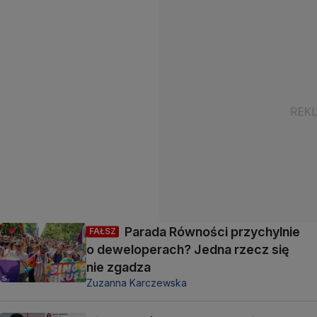
Parada Równości przychylnie
FAŁSZ
o deweloperach? Jedna rzecz się
nie zgadza
Zuzanna Karczewska