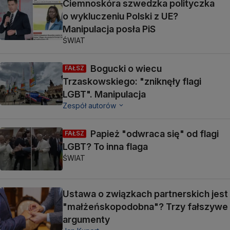
Ciemnoskóra szwedzka polityczka
o wykluczeniu Polski z UE?
Manipulacja posła PiS
ŚWIAT
Bogucki o wiecu
FAŁSZ
Trzaskowskiego: "zniknęły flagi
LGBT". Manipulacja
Zespół autorów
Papież "odwraca się" od flagi
FAŁSZ
LGBT? To inna flaga
ŚWIAT
Ustawa o związkach partnerskich jest
"małżeńskopodobna"? Trzy fałszywe
argumenty