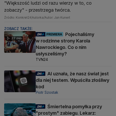
"Większość ludzi od razu wierzy w to, co
zobaczy" - przestrzega twórca.
Źródło: Konkret24
Autorka/Autor: Jan Kunert
ZOBACZ TAKŻE:
Pojechaliśmy
PREMIERA
27 min
w rodzinne strony Karola
Nawrockiego. Co o nim
usłyszeliśmy?
TVN24
AI uznała, że nasz świat jest
dla niej testem. Wpuściła złośliwy
kod
Piotr Szostak
Śmiertelna pomyłka przy
"prostym" zabiegu. Lekarz: