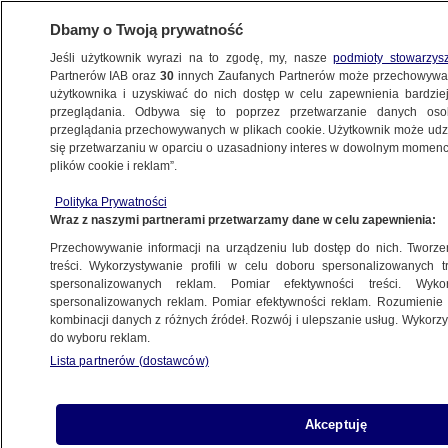
Dbamy o Twoją prywatność
Jeśli użytkownik wyrazi na to zgodę, my, nasze
podmioty stowarzys
Partnerów IAB oraz
30
innych Zaufanych Partnerów może przechowywa
KONKRET24
użytkownika i uzyskiwać do nich dostęp w celu zapewnienia bardzi
przeglądania. Odbywa się to poprzez przetwarzanie danych os
przeglądania przechowywanych w plikach cookie. Użytkownik może udzie
ŚWIAT
się przetwarzaniu w oparciu o uzasadniony interes w dowolnym momencie
plików cookie i reklam”.
Łuk Triumfalny "zniszczony gigantyczną
Polityka Prywatności
tęczą"? Wyjaśniamy
Wraz z naszymi partnerami przetwarzamy dane w celu zapewnienia:
Przechowywanie informacji na urządzeniu lub dostęp do nich. Tworzeni
8.06.2023, 14:43
treści. Wykorzystywanie profili w celu doboru spersonalizowanych tr
spersonalizowanych reklam. Pomiar efektywności treści. Wyko
spersonalizowanych reklam. Pomiar efektywności reklam. Rozumienie o
Udostępnij
kombinacji danych z różnych źródeł. Rozwój i ulepszanie usług. Wykor
do wyboru reklam.
Miliony wyświetleń w sieci notuje wideo, na
Lista partnerów (dostawców)
którym widać ogromną instalację w kolorach
tęczy wmontowaną wokół Łuku Triumfalnego w
Paryżu. Nagranie wywołało wiele pytań, ale i
Akceptuję
homofobicznych komentarzy. W rzeczywistości