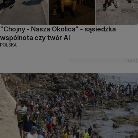
"Chojny - Nasza Okolica" - sąsiedzka
wspólnota czy twór AI
POLSKA