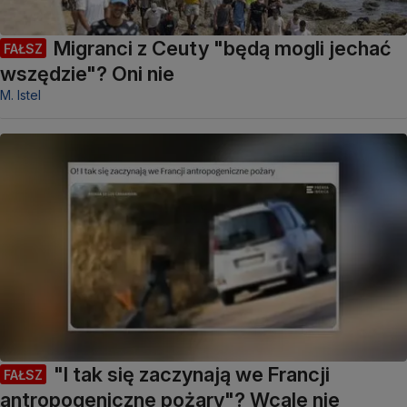
Migranci z Ceuty "będą mogli jechać
FAŁSZ
wszędzie"? Oni nie
M. Istel
"I tak się zaczynają we Francji
FAŁSZ
antropogeniczne pożary"? Wcale nie