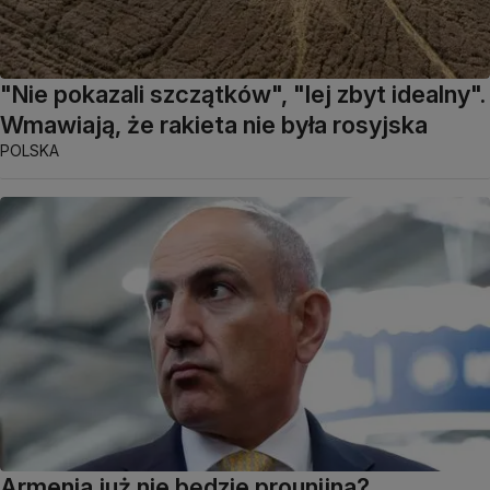
"Nie pokazali szczątków", "lej zbyt idealny".
Wmawiają, że rakieta nie była rosyjska
POLSKA
Armenia już nie będzie prounijna?