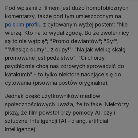
Pod wpisami z filmem jest dużo homofobicznych
komentarzy, także pod tym umieszczonym na
polskim profilu
z cytowanym wyżej postem: "Nie
wierzę. Kto na to wydał zgodę. Bo że zwolennicy
są to nie wątpię"; "Promo dewiantów"; "Syf";
"'Miesiąc dumy'... z dupy!"; "Na jak wielką skalę
promowane jest pedalstwo"; "Ci chorzy
psychicznie chcą nas zdrowych sprowadzić do
katakumb" - to tylko niektóre nadające się do
cytowania (pisownia postów oryginalna).
Jednak część użytkowników mediów
społecznościowych uważa, że to fake. Niektórzy
piszą, że film powstał przy pomocy AI, czyli
sztucznej inteligencji (AI - z ang. artificial
intelligence).