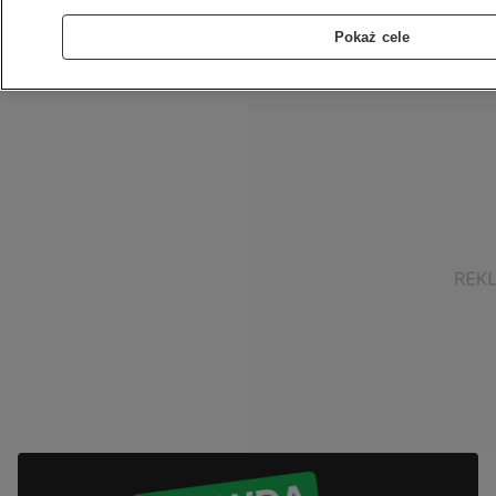
taka instalacja nie powstała. Autor filmu
Pokaż cele
tłumaczy, że to wyraz jego wsparcia dla
społeczności LGBT+.