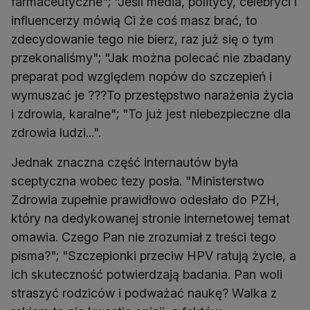
farmaceutyczne"; "Jeśli media, politycy, celebryci i
influencerzy mówią Ci że coś masz brać, to
zdecydowanie tego nie bierz, raz już się o tym
przekonaliśmy"; "Jak można polecać nie zbadany
preparat pod względem nopów do szczepień i
wymuszać je ???To przestępstwo narażenia życia
i zdrowia, karalne"; "To już jest niebezpieczne dla
zdrowia ludzi...".
Jednak znaczna część internautów była
sceptyczna wobec tezy posła. "Ministerstwo
Zdrowia zupełnie prawidłowo odesłało do PZH,
który na dedykowanej stronie internetowej temat
omawia. Czego Pan nie zrozumiał z treści tego
pisma?"; "Szczepionki przeciw HPV ratują życie, a
ich skuteczność potwierdzają badania. Pan woli
straszyć rodziców i podważać naukę? Walka z