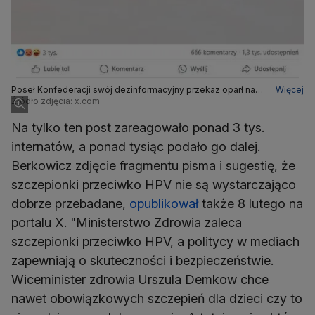
Poseł Konfederacji swój dezinformacyjny przekaz oparł na
Więcej
dokumencie, który nie został wydany przez obecne władze
Źródło zdjęcia: x.com
resortu zdrowia
Na tylko ten post zareagowało ponad 3 tys.
internatów, a ponad tysiąc podało go dalej.
Berkowicz zdjęcie fragmentu pisma i sugestię, że
szczepionki przeciwko HPV nie są wystarczająco
dobrze przebadane,
opublikował
także 8 lutego na
portalu X. "Ministerstwo Zdrowia zaleca
szczepionki przeciwko HPV, a politycy w mediach
zapewniają o skuteczności i bezpieczeństwie.
Wiceminister zdrowia Urszula Demkow chce
nawet obowiązkowych szczepień dla dzieci czy to