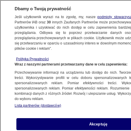
Dbamy o Twoją prywatność
Jeśli użytkownik wyrazi na to zgodę, my, nasze
podmioty stowarzys
Partnerów IAB oraz
30
innych Zaufanych Partnerów może przechowywa
KONKRET24
użytkownika i uzyskiwać do nich dostęp w celu zapewnienia bardzi
przeglądania. Odbywa się to poprzez przetwarzanie danych os
przeglądania przechowywanych w plikach cookie. Użytkownik może udzie
ZDROWIE
się przetwarzaniu w oparciu o uzasadniony interes w dowolnym momencie
plików cookie i reklam”.
Berkowicz zniechęca do szczepień na HPV.
Polityka Prywatności
"Pan poseł nie ma wiedzy"
Wraz z naszymi partnerami przetwarzamy dane w celu zapewnienia:
Przechowywanie informacji na urządzeniu lub dostęp do nich. Tworzeni
Zuzanna Karczewska
treści. Wykorzystywanie profili w celu doboru spersonalizowanych tr
spersonalizowanych reklam. Pomiar efektywności treści. Wyko
13.02.2025, 11:33
spersonalizowanych reklam. Pomiar efektywności reklam. Rozumienie o
kombinacji danych z różnych źródeł. Rozwój i ulepszanie usług. Wykor
do wyboru reklam.
Udostępnij
Lista partnerów (dostawców)
Akceptuję