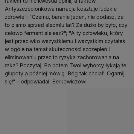
rakiem to nie kwestia opinii, a faktów.
Antyszczepionkowa narracja kosztuje ludzkie
zdrowie"; "Czemu, baranie jeden, nie dodasz, że
to pismo sprzed siedmiu lat? Za dużo by było, czy
celowo ferment siejesz?"; "A ty człowieku, który
jest przeciwko wszystkiemu i wszystkim czytałeś
w ogóle na temat skuteczności szczepień i
eliminowaniu przez to ryzyka zachorowania na
raka? Poczytaj. Bo potem Twoi wyborcy łykają te
głupoty a później mówią 'Bóg tak chciał'. Ogarnij
się!" - odpowiadali Berkowiczowi.