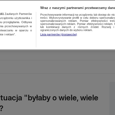
Wraz z naszymi partnerami przetwarzamy dane
161
Zaufanych Partnerów
Przechowywanie informacji na urządzeniu lub dostęp do nich.
treści. Wykorzystywanie profili w celu doboru spersonalizo
ządzeniu użytkownika i
spersonalizowanych reklam. Pomiar efektywności treś
bu przeglądania. Odbywa
spersonalizowanych reklam. Pomiar efektywności reklam. 
ania przechowywanych w
lub kombinacji danych z różnych źródeł. Rozwój i 
ograniczonych danych do wyboru reklam.
zetwarzaniu w oparciu o
ie i reklam”.
Lista partnerów (dostawców)
ytuacja "byłaby o wiele, wiele
?