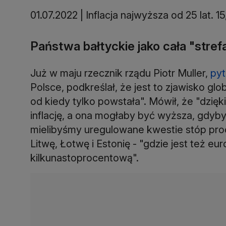
01.07.2022 | Inflacja najwyższa od 25 lat. 
Państwa bałtyckie jako cała "stref
Już w maju rzecznik rządu Piotr Muller,
py
Polsce, podkreślał, że jest to zjawisko glob
od kiedy tylko powstała". Mówił, że "dzi
inflację, a ona mogłaby być wyższa, gdyby
mielibyśmy uregulowane kwestie stóp proce
Litwę, Łotwę i Estonię - "gdzie jest też eu
kilkunastoprocentową".