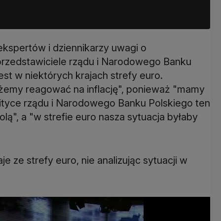
ekspertów i dziennikarzy uwagi o
, przedstawiciele rządu i Narodowego Banku
est w niektórych krajach strefy euro.
ożemy reagować na inflację", ponieważ "mamy
olityce rządu i Narodowego Banku Polskiego ten
olą", a "w strefie euro nasza sytuacja byłaby
e ze strefy euro, nie analizując sytuacji w