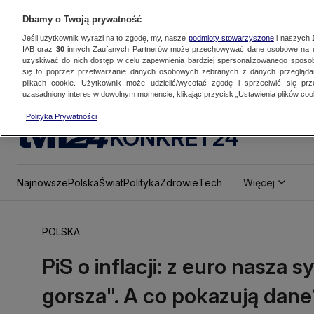
Dbamy o Twoją prywatność
Jeśli użytkownik wyrazi na to zgodę, my, nasze
podmioty stowarzyszone
i naszych
IAB oraz
30
innych Zaufanych Partnerów może przechowywać dane osobowe na ur
uzyskiwać do nich dostęp w celu zapewnienia bardziej spersonalizowanego sposo
się to poprzez przetwarzanie danych osobowych zebranych z danych przegląd
plikach cookie. Użytkownik może udzielić/wycofać zgodę i sprzeciwić się pr
uzasadniony interes w dowolnym momencie, klikając przycisk „Ustawienia plików cook
Polityka Prywatności
KONKRET24
Najnowsze
Polska
Świat
Polityka
Zdrowie
Tech
Więcej
POLSKA
PiS o inflacji: z euro nasza s
gorsza". A co pokazują dane