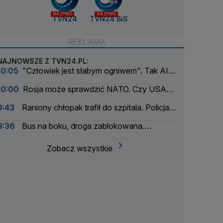
NA ŻYWO
NA ŻYWO
TVN24
TVN24 BiS
NAJNOWSZE Z TVN24.PL:
10:05
"Człowiek jest słabym ogniwem". Tak AI
wymknęła się spod kontroli
10:00
Rosja może sprawdzić NATO. Czy USA
mają jeszcze wystarczające zapasy broni?
9:43
Raniony chłopak trafił do szpitala. Policja
zatrzymała dwóch 16-latków
9:36
Bus na boku, droga zablokowana.
Kilkanaście osób poszkodowanych
Zobacz wszystkie