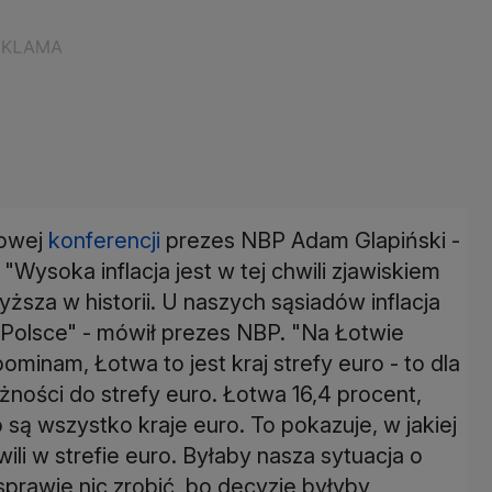
cowej
konferencji
prezes NBP Adam Glapiński -
 "Wysoka inflacja jest w tej chwili zjawiskiem
wyższa w historii. U naszych sąsiadów inflacja
w Polsce" - mówił prezes NBP. "Na Łotwie
ominam, Łotwa to jest kraj strefy euro - to dla
żności do strefy euro. Łotwa 16,4 procent,
o są wszystko kraje euro. To pokazuje, w jakiej
ili w strefie euro. Byłaby nasza sytuacja o
 sprawie nic zrobić, bo decyzje byłyby