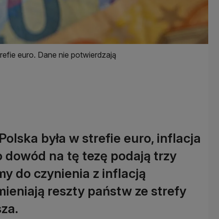
refie euro. Dane nie potwierdzają
lska była w strefie euro, inflacja
 dowód na tę tezę podają trzy
my do czynienia z inflacją
ieniają reszty państw ze strefy
sza.