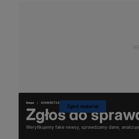
Zgłoś materiał
Zgłoś do spraw
Weryfikujemy fake newsy, sprawdzamy dane, analizujem