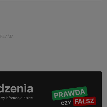
dzenia
y informacje z sieci