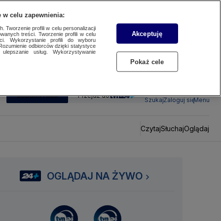
 w celu zapewnienia:
 Tworzenie profili w celu personalizacji
Akceptuję
wanych treści. Tworzenie profili w celu
ci. Wykorzystanie profili do wyboru
Rozumienie odbiorców dzięki statystyce
ulepszanie usług. Wykorzystywanie
Pokaż cele
SUBSKRYBUJ
Przejdź do
Szukaj
Zaloguj się
Menu
Czytaj
Słuchaj
Oglądaj
OGLĄDAJ NA ŻYWO