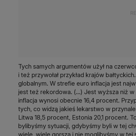
Tych samych argumentów użył na czerw
i też przywołał przykład krajów bałtyckich.
globalnym. W strefie euro inflacja jest naj
jest też rekordowa. (...) Jest wyższa niż 
inflacja wynosi obecnie 16,4 procent. Przyp
tych, co widzą jakieś lekarstwo w przynale
Litwa 18,5 procent, Estonia 20,1 procent. T
bylibyśmy sytuacji, gdybyśmy byli w tej chw
wiele, wiele gorsza i nie moglibyśmy w tej