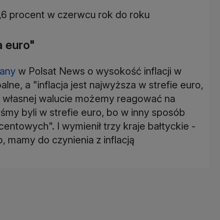
15,6 procent w czerwcu rok do roku
a euro"
tany
w Polsat News o wysokość inflacji w
alne, a "inflacja jest najwyższa w strefie euro,
ęki własnej walucie możemy reagować na
śmy byli w strefie euro, bo w inny sposób
ntowych". I wymienił trzy kraje bałtyckie -
ro, mamy do czynienia z inflacją