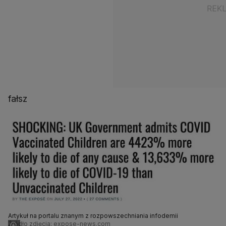
fałsz
Artykuł na portalu znanym z rozpowszechniania infodemii
Źródło zdjęcia: expose-news.com