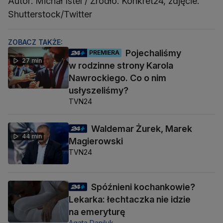
Autor: Michał Istel / Źródło: Konkret24, zdjęcie:
Shutterstock/Twitter
ZOBACZ TAKŻE:
Pojechaliśmy
PREMIERA
27 min
w rodzinne strony Karola
Nawrockiego. Co o nim
usłyszeliśmy?
TVN24
Waldemar Żurek, Marek
44 min
Magierowski
TVN24
Spóźnieni kochankowie?
Lekarka: łechtaczka nie idzie
na emeryturę
Agata Daniluk