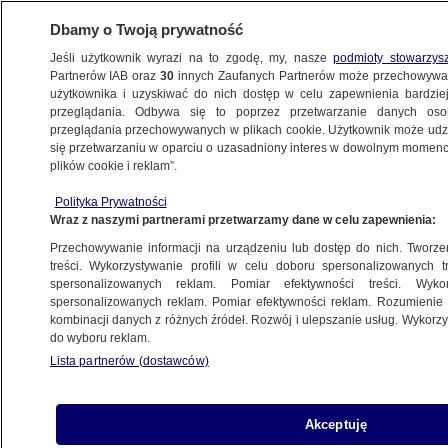
Dbamy o Twoją prywatność
Jeśli użytkownik wyrazi na to zgodę, my, nasze
podmioty stowarzys
Partnerów IAB oraz
30
innych Zaufanych Partnerów może przechowywa
KONKRET24
użytkownika i uzyskiwać do nich dostęp w celu zapewnienia bardzi
przeglądania. Odbywa się to poprzez przetwarzanie danych os
przeglądania przechowywanych w plikach cookie. Użytkownik może udzie
ŚWIAT
się przetwarzaniu w oparciu o uzasadniony interes w dowolnym momencie
plików cookie i reklam”.
Brytyjski rząd przyznał, że zaszczepione
Polityka Prywatności
dzieci są bardziej narażone na śmierć?
Wraz z naszymi partnerami przetwarzamy dane w celu zapewnienia:
To fałsz
Przechowywanie informacji na urządzeniu lub dostęp do nich. Tworzeni
treści. Wykorzystywanie profili w celu doboru spersonalizowanych tr
16.08.2022, 11:44
spersonalizowanych reklam. Pomiar efektywności treści. Wyko
spersonalizowanych reklam. Pomiar efektywności reklam. Rozumienie o
kombinacji danych z różnych źródeł. Rozwój i ulepszanie usług. Wykor
Udostępnij
do wyboru reklam.
Lista partnerów (dostawców)
Akceptuję