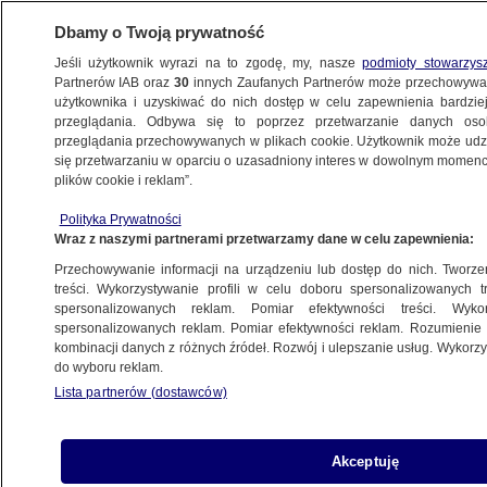
Dbamy o Twoją prywatność
Jeśli użytkownik wyrazi na to zgodę, my, nasze
podmioty stowarzys
Partnerów IAB oraz
30
innych Zaufanych Partnerów może przechowywa
KONKRET24
użytkownika i uzyskiwać do nich dostęp w celu zapewnienia bardzi
przeglądania. Odbywa się to poprzez przetwarzanie danych os
przeglądania przechowywanych w plikach cookie. Użytkownik może udzie
FAŁSZ
się przetwarzaniu w oparciu o uzasadniony interes w dowolnym momencie
plików cookie i reklam”.
UE "zakazuje mleka i cukru w kawie"?
Polityka Prywatności
Czegoś innego
Wraz z naszymi partnerami przetwarzamy dane w celu zapewnienia:
Przechowywanie informacji na urządzeniu lub dostęp do nich. Tworzeni
Zuzanna Karczewska
treści. Wykorzystywanie profili w celu doboru spersonalizowanych tr
spersonalizowanych reklam. Pomiar efektywności treści. Wyko
27.03.2025, 17:09
spersonalizowanych reklam. Pomiar efektywności reklam. Rozumienie o
kombinacji danych z różnych źródeł. Rozwój i ulepszanie usług. Wykor
do wyboru reklam.
Udostępnij
Lista partnerów (dostawców)
Akceptuję