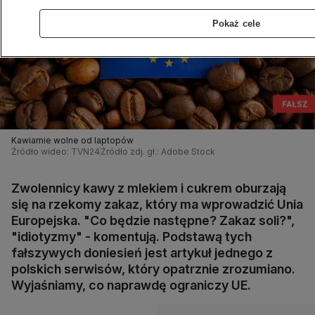
Pokaż cele
Kawiarnie wolne od laptopów
Źródło wideo: TVN24
Źródło zdj. gł.: Adobe Stock
Zwolennicy kawy z mlekiem i cukrem oburzają
się na rzekomy zakaz, który ma wprowadzić Unia
Europejska. "Co będzie następne? Zakaz soli?",
"idiotyzmy" - komentują. Podstawą tych
fałszywych doniesień jest artykuł jednego z
polskich serwisów, który opatrznie zrozumiano.
Wyjaśniamy, co naprawdę ograniczy UE.