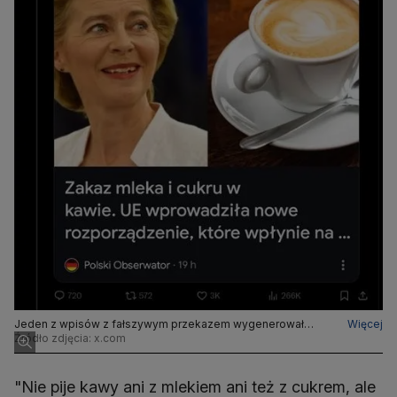
Jeden z wpisów z fałszywym przekazem wygenerował
Więcej
ponad 260 tys. wyświetleń
Źródło zdjęcia: x.com
"Nie pije kawy ani z mlekiem ani też z cukrem, ale