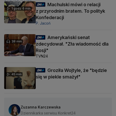
Machulski mówi o relacji
1 godz 6 min
z przyrodnim bratem. To polityk
Konfederacji
P. Jacoń
Amerykański senat
38 min
zdecydował. "Zła wiadomość dla
Rosji"
TVN24
Groziła Wojtyle, że "będzie
45 min
się w piekle smażył"
Zuzanna Karczewska
Dziennikarka serwisu Konkret24