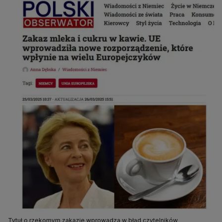
Tytuł o rzekomym zakazie wprowadza w błąd czytelników