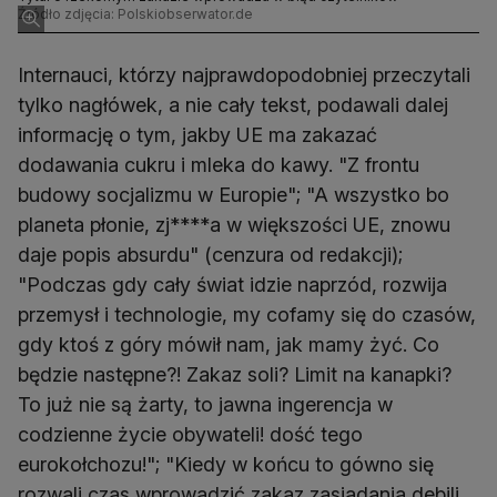
Źródło zdjęcia: Polskiobserwator.de
Internauci, którzy najprawdopodobniej przeczytali
tylko nagłówek, a nie cały tekst, podawali dalej
informację o tym, jakby UE ma zakazać
dodawania cukru i mleka do kawy. "Z frontu
budowy socjalizmu w Europie"; "A wszystko bo
planeta płonie, zj****a w większości UE, znowu
daje popis absurdu" (cenzura od redakcji);
"Podczas gdy cały świat idzie naprzód, rozwija
przemysł i technologie, my cofamy się do czasów,
gdy ktoś z góry mówił nam, jak mamy żyć. Co
będzie następne?! Zakaz soli? Limit na kanapki?
To już nie są żarty, to jawna ingerencja w
codzienne życie obywateli! dość tego
eurokołchozu!"; "Kiedy w końcu to gówno się
rozwali czas wprowadzić zakaz zasiadania debili