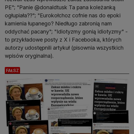
PE"; "Panie @donaldtusk Ta pana koleżanką
ogłupiała??"; "Eurokołchoz cofnie nas do epoki
kamienia łupanego? Niedługo zabronią nam
oddychać pacany"; "Idiotyzmy gonią idiotyzmy" -
to przykładowe posty z X i Facebooka, których
autorzy udostępnili artykuł (pisownia wszystkich
wpisów oryginalna).
FAŁSZ