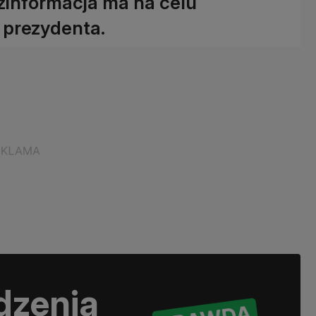
zinformacja ma na celu
 prezydenta.
dzenia