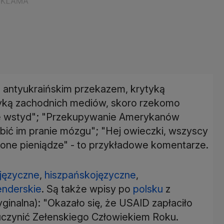
 antyukraińskim przekazem, krytyką
ytyką zachodnich mediów, skoro rzekomo
Ale wstyd"; "Przekupywanie Amerykanów
bić im pranie mózgu"; "Hej owieczki, wszyscy
zione pieniądze" - to przykładowe komentarze.
języczne
,
hiszpańskojęzyczne
,
enderskie
. Są także wpisy po
polsku
z
inalna): "Okazało się, że USAID zapłaciło
uczynić Zełenskiego Człowiekiem Roku.