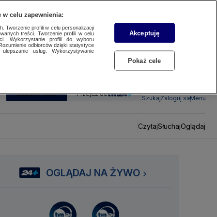
 w celu zapewnienia:
 Tworzenie profili w celu personalizacji
Akceptuję
wanych treści. Tworzenie profili w celu
ci. Wykorzystanie profili do wyboru
Rozumienie odbiorców dzięki statystyce
ulepszanie usług. Wykorzystywanie
Pokaż cele
SUBSKRYBUJ
Przejdź do
Szukaj
Zaloguj się
Menu
Czytaj
Słuchaj
Oglądaj
OGLĄDAJ NA ŻYWO