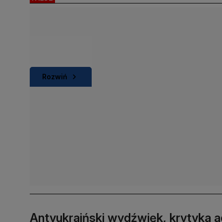
Rozwiń
Antyukraiński wydźwięk, krytyka ad