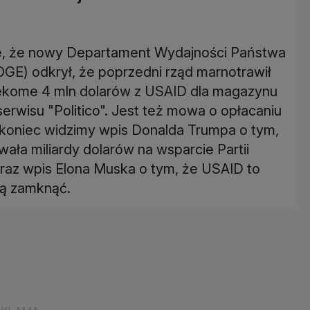
uje, że nowy Departament Wydajności Państwa
GE) odkrył, że poprzedni rząd marnotrawił
zekome 4 mln dolarów z USAID dla magazynu
serwisu "Politico". Jest też mowa o opłacaniu
a koniec widzimy wpis Donalda Trumpa o tym,
ała miliardy dolarów na wsparcie Partii
oraz wpis Elona Muska o tym, że USAID to
ją zamknąć.