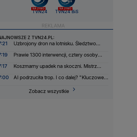
NA ŻYWO
NA ŻYWO
TVN24
TVN24 BiS
NAJNOWSZE Z TVN24.PL:
7:21
Uzbrojony dron na lotnisku. Śledztwo
przejęła prokuratura
7:19
Prawie 1300 interwencji, cztery osoby
ranne. Bilans czwartkowych burz
7:17
Koszmarny upadek na skoczni. Mistrz
poważnie kontuzjowany
7:00
AI podrzuciła trop. I co dalej? "Kluczowe
jest, aby człowiek uczestniczył w pętli
podejmowania decyzji"
Zobacz wszystkie