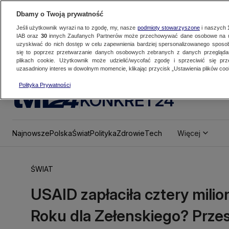
Dbamy o Twoją prywatność
Jeśli użytkownik wyrazi na to zgodę, my, nasze
podmioty stowarzyszone
i naszych
IAB oraz
30
innych Zaufanych Partnerów może przechowywać dane osobowe na ur
uzyskiwać do nich dostęp w celu zapewnienia bardziej spersonalizowanego sposo
się to poprzez przetwarzanie danych osobowych zebranych z danych przegląd
plikach cookie. Użytkownik może udzielić/wycofać zgodę i sprzeciwić się pr
uzasadniony interes w dowolnym momencie, klikając przycisk „Ustawienia plików cook
Polityka Prywatności
KONKRET24
Najnowsze
Polska
Świat
Polityka
Zdrowie
Tech
Więcej
ŚWIAT
USAID zapłaciła cztery milio
Roku dla Zełenskiego? Prze