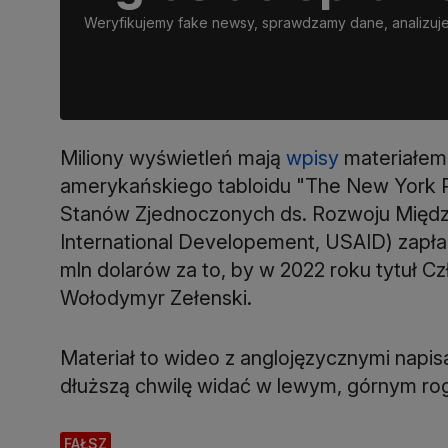
Weryfikujemy fake newsy, sprawdzamy dane, analizujem
Miliony wyświetleń mają
wpisy
materiałem
amerykańskiego tabloidu "The New York P
Stanów Zjednoczonych ds. Rozwoju Międz
International Developement, USAID) zapł
mln dolarów za to, by w 2022 roku tytuł C
Wołodymyr Zełenski.
Materiał to wideo z anglojęzycznymi napi
dłuższą chwilę widać w lewym, górnym ro
FAŁSZ