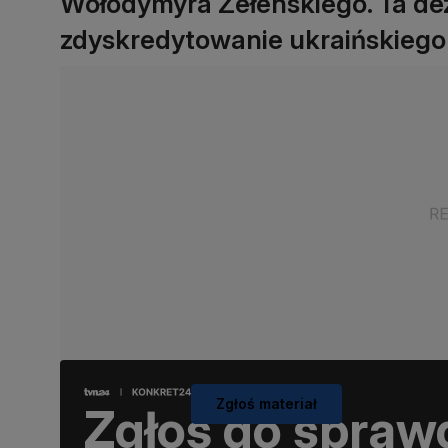
Wołodymyra Zełenskiego. Ta de
zdyskredytowanie ukraińskiego
Zgłoś materiał
Zgłoś do spraw