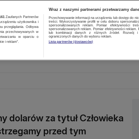
Wraz z naszymi partnerami przetwarzamy dane
161
Zaufanych Partnerów
Przechowywanie informacji na urządzeniu lub dostęp do nich.
treści. Wykorzystywanie profili w celu doboru spersonalizo
ządzeniu użytkownika i
spersonalizowanych reklam. Pomiar efektywności treś
bu przeglądania. Odbywa
spersonalizowanych reklam. Pomiar efektywności reklam. 
ania przechowywanych w
lub kombinacji danych z różnych źródeł. Rozwój i 
ograniczonych danych do wyboru reklam.
zetwarzaniu w oparciu o
ie i reklam”.
Lista partnerów (dostawców)
ny dolarów za tytuł Człowieka
strzegamy przed tym