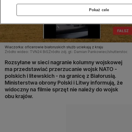
Pokaż cele
Wiaczorka: oficerowie białoruskich służb uciekają z kraju
Źródło wideo: TVN24 BiS
Źródło zdj. gł.: Damian Pankowiec/shutterstock
Rozsyłane w sieci nagranie koIumny wojskowej
ma przedstawiać przerzucanie wojsk NATO -
polskich i litewskich - na granicę z Białorusią.
Ministerstwa obrony Polski i Litwy informują, że
widoczny na filmie sprzęt nie należy do wojsk
obu krajów.