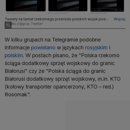
Tweety na temat rzekomego przerzutu polskich wojsk pod
Więcej
granicę z Białorusią
Źródło zdjęcia: Twitter
W kilku grupach na Telegramie podobne
informacje
powielano
w językach
rosyjskim
i
polskim
. W postach pisano, że "Polska rzekomo
ściąga dodatkowy sprzęt wojskowy do granic
Białorusi" czy że "Polska ściąga do granic
Białorusi dodatkowy sprzęt wojskowy, m.in. KTO
(kołowy transporter opancerzony, KTO – red.)
Rosomak".