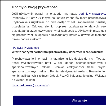
Dbamy o Twoją prywatność
Jeśli użytkownik wyrazi na to zgodę, my, nasze
podmioty stowarzys
Partnerów IAB oraz
30
innych Zaufanych Partnerów może przechowywa
KONKRET24
użytkownika i uzyskiwać do nich dostęp w celu zapewnienia bardzi
przeglądania. Odbywa się to poprzez przetwarzanie danych os
przeglądania przechowywanych w plikach cookie. Użytkownik może udzie
ŚWIAT
się przetwarzaniu w oparciu o uzasadniony interes w dowolnym momencie
plików cookie i reklam”.
"Polska przenosi sprzęt wojskowy
Polityka Prywatności
do granic Białorusi"? Dowództwo wyjaśnia
Wraz z naszymi partnerami przetwarzamy dane w celu zapewnienia:
Przechowywanie informacji na urządzeniu lub dostęp do nich. Tworzeni
27.10.2022, 15:23
treści. Wykorzystywanie profili w celu doboru spersonalizowanych tr
spersonalizowanych reklam. Pomiar efektywności treści. Wyko
spersonalizowanych reklam. Pomiar efektywności reklam. Rozumienie o
Udostępnij
kombinacji danych z różnych źródeł. Rozwój i ulepszanie usług. Wykor
do wyboru reklam.
Lista partnerów (dostawców)
Akceptuję