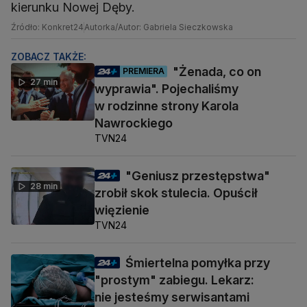
kierunku Nowej Dęby.
Źródło: Konkret24
Autorka/Autor: Gabriela Sieczkowska
ZOBACZ TAKŻE:
"Żenada, co on
PREMIERA
27 min
wyprawia". Pojechaliśmy
w rodzinne strony Karola
Nawrockiego
TVN24
"Geniusz przestępstwa"
28 min
zrobił skok stulecia. Opuścił
więzienie
TVN24
Śmiertelna pomyłka przy
"prostym" zabiegu. Lekarz:
nie jesteśmy serwisantami