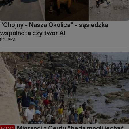
"Chojny - Nasza Okolica" - sąsiedzka
wspólnota czy twór AI
POLSKA
Migranci z Ceuty "będą mogli jechać
FAŁSZ