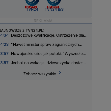
NA ŻYWO
NA ŻYWO
TVN24
TVN24 BiS
NAJNOWSZE Z TVN24.PL:
14:34
Deszczowe kwalifikacje. Ostrzeżenie dla
Zmarzlika
14:23
"Nawet minister spraw zagranicznych
korzysta"
13:57
Nowojorskie ulice jak potoki. "Wyszedłem
w zupełną ciemność, nagle zaczęło lać"
13:57
Jechali na wakacje, dziewczynka dostała
drgawek. Dramatyczna akcja
Zobacz wszystkie