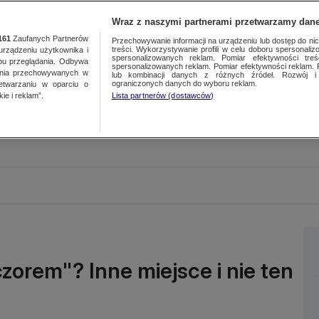
Wraz z naszymi partnerami przetwarzamy dane
161
Zaufanych Partnerów
Przechowywanie informacji na urządzeniu lub dostęp do nich.
treści. Wykorzystywanie profili w celu doboru spersonalizo
ządzeniu użytkownika i
spersonalizowanych reklam. Pomiar efektywności treś
bu przeglądania. Odbywa
spersonalizowanych reklam. Pomiar efektywności reklam. 
ania przechowywanych w
lub kombinacji danych z różnych źródeł. Rozwój i 
ograniczonych danych do wyboru reklam.
zetwarzaniu w oparciu o
ie i reklam”.
Lista partnerów (dostawców)
czorem"? Inne miejsce i nie ten