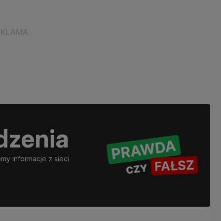
dzenia
y informacje z sieci