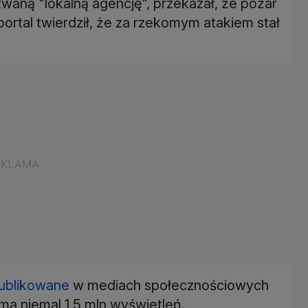
waną "lokalną agencję", przekazał, że pożar
 portal twierdził, że za rzekomym atakiem stał
ublikowane
w mediach społecznościowych
ma niemal 1,5 mln wyświetleń.