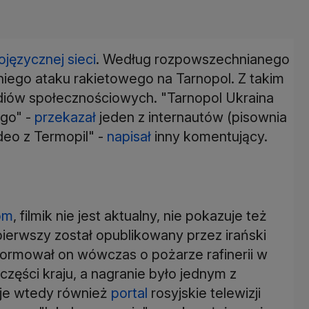
ojęzycznej sieci
. Według rozpowszechnianego
niego ataku rakietowego na Tarnopol. Z takim
diów społecznościowych. "Tarnopol Ukraina
ego" -
przekazał
jeden z internautów (pisownia
eo z Termopil" -
napisał
inny komentujący.
om
, filmik nie jest aktualny, nie pokazuje też
pierwszy został opublikowany przez irański
formował on wówczas o pożarze rafinerii w
zęści kraju, a nagranie było jednym z
ł je wtedy również
portal
rosyjskie telewizji