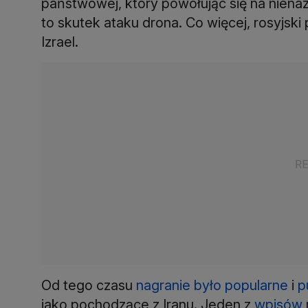
państwowej, który powołując się na nienaz
to skutek ataku drona. Co więcej, rosyjski
Izrael.
Od tego czasu
nagranie było popularne
i
p
jako pochodzące z Iranu. Jeden z
wpisów