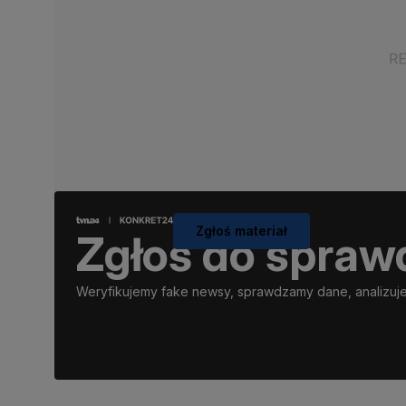
Zgłoś materiał
Zgłoś do spraw
Weryfikujemy fake newsy, sprawdzamy dane, analizujem