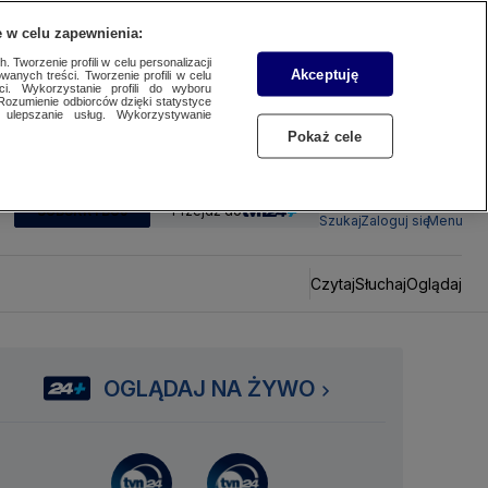
 w celu zapewnienia:
 Tworzenie profili w celu personalizacji
Akceptuję
wanych treści. Tworzenie profili w celu
ci. Wykorzystanie profili do wyboru
Rozumienie odbiorców dzięki statystyce
ulepszanie usług. Wykorzystywanie
Pokaż cele
SUBSKRYBUJ
Przejdź do
Szukaj
Zaloguj się
Menu
Czytaj
Słuchaj
Oglądaj
OGLĄDAJ NA ŻYWO