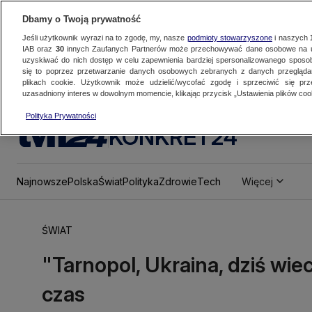
Dbamy o Twoją prywatność
Jeśli użytkownik wyrazi na to zgodę, my, nasze
podmioty stowarzyszone
i naszych
IAB oraz
30
innych Zaufanych Partnerów może przechowywać dane osobowe na ur
uzyskiwać do nich dostęp w celu zapewnienia bardziej spersonalizowanego sposo
się to poprzez przetwarzanie danych osobowych zebranych z danych przegląd
plikach cookie. Użytkownik może udzielić/wycofać zgodę i sprzeciwić się pr
uzasadniony interes w dowolnym momencie, klikając przycisk „Ustawienia plików cook
Polityka Prywatności
KONKRET24
Najnowsze
Polska
Świat
Polityka
Zdrowie
Tech
Więcej
ŚWIAT
"Tarnopol, Ukraina, dziś wie
czas