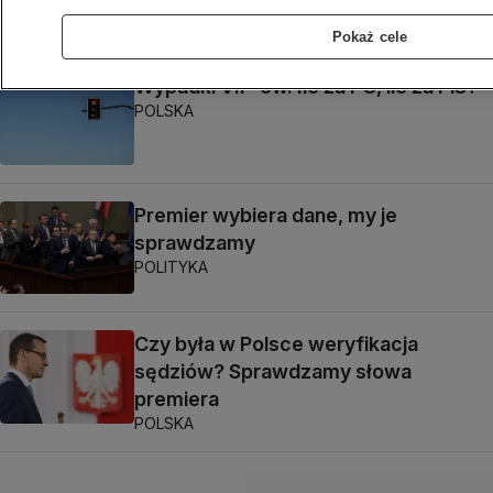
POLITYKA
Pokaż cele
Wypadki VIP-ów. Ile za PO, ile za PiS?
POLSKA
Premier wybiera dane, my je
sprawdzamy
POLITYKA
Czy była w Polsce weryfikacja
sędziów? Sprawdzamy słowa
premiera
POLSKA