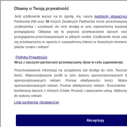
Dbamy o Twoją prywatność
Jeśli użytkownik wyrazi na to zgodę, my, nasze
podmioty stowarzys
Partnerów IAB oraz
30
innych Zaufanych Partnerów może przechowywa
KONKRET24
użytkownika i uzyskiwać do nich dostęp w celu zapewnienia bardzi
przeglądania. Odbywa się to poprzez przetwarzanie danych os
przeglądania przechowywanych w plikach cookie. Użytkownik może udzie
NAJNOWSZE
się przetwarzaniu w oparciu o uzasadniony interes w dowolnym momencie
plików cookie i reklam”.
Deglomeracja według Gowina. Polska
Agencja Kosmiczna
Polityka Prywatności
Wraz z naszymi partnerami przetwarzamy dane w celu zapewnienia:
POLSKA
Przechowywanie informacji na urządzeniu lub dostęp do nich. Tworzeni
treści. Wykorzystywanie profili w celu doboru spersonalizowanych tr
spersonalizowanych reklam. Pomiar efektywności treści. Wyko
operacja zaćmy w ramach NFZ,
spersonalizowanych reklam. Pomiar efektywności reklam. Rozumienie o
Krajowa Sieć Onkologiczna, KONS
kombinacji danych z różnych źródeł. Rozwój i ulepszanie usług. Wykor
POLITYKA
do wyboru reklam.
Lista partnerów (dostawców)
Czy urzędnicy premiera zmanipulowali
Akceptuję
grafikę o emeryturach?