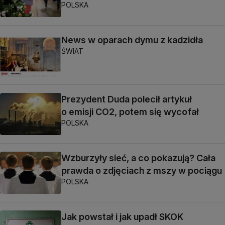
POLSKA
News w oparach dymu z kadzidła
ŚWIAT
Prezydent Duda polecił artykuł
o emisji CO2, potem się wycofał
POLSKA
Wzburzyły sieć, a co pokazują? Cała
prawda o zdjęciach z mszy w pociągu
POLSKA
Jak powstał i jak upadł SKOK