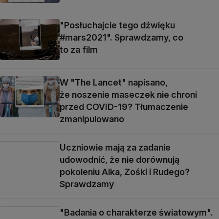
"Posłuchajcie tego dźwięku
#mars2021". Sprawdzamy, co
to za film
W "The Lancet" napisano,
że noszenie maseczek nie chroni
przed COVID-19? Tłumaczenie
zmanipulowano
Uczniowie mają za zadanie
udowodnić, że nie dorównują
pokoleniu Alka, Zośki i Rudego?
Sprawdzamy
"Badania o charakterze światowym".