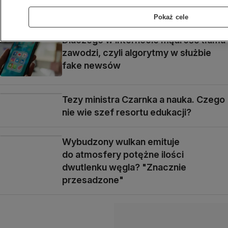
na to naukowcy
Pokaż cele
Dlaczego w internecie mądrość tłumu
zawodzi, czyli algorytmy w służbie
fake newsów
Tezy ministra Czarnka a nauka. Czego
nie wie szef resortu edukacji?
Wybudzony wulkan emituje
do atmosfery potężne ilości
dwutlenku węgla? "Znacznie
przesadzone"