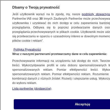
Dbamy o Twoją prywatność
Jeśli użytkownik wyrazi na to zgodę, my, nasze
podmioty stowarzys
Partnerów IAB oraz
30
innych Zaufanych Partnerów może przechowywa
KONKRET24
użytkownika i uzyskiwać do nich dostęp w celu zapewnienia bardzi
przeglądania. Odbywa się to poprzez przetwarzanie danych os
przeglądania przechowywanych w plikach cookie. Użytkownik może udzie
NAUKA
się przetwarzaniu w oparciu o uzasadniony interes w dowolnym momencie
plików cookie i reklam”.
Zbierać pestki i "wyrzucać, gdzie
nie ma drzew"? Nie, tak nie pomożesz
Polityka Prywatności
Wraz z naszymi partnerami przetwarzamy dane w celu zapewnienia:
przyrodzie
Przechowywanie informacji na urządzeniu lub dostęp do nich. Tworzeni
treści. Wykorzystywanie profili w celu doboru spersonalizowanych tr
spersonalizowanych reklam. Pomiar efektywności treści. Wyko
Pracownica Pfizera ujawnia "mroczne
spersonalizowanych reklam. Pomiar efektywności reklam. Rozumienie o
szczegóły" o produkcji szczepionek?
kombinacji danych z różnych źródeł. Rozwój i ulepszanie usług. Wykor
do wyboru reklam.
To nagranie wprowadza w błąd
Lista partnerów (dostawców)
Stare drzewa trzeba wycinać,
Akceptuję
bo "wyciągają z atmosfery tlen"? Co