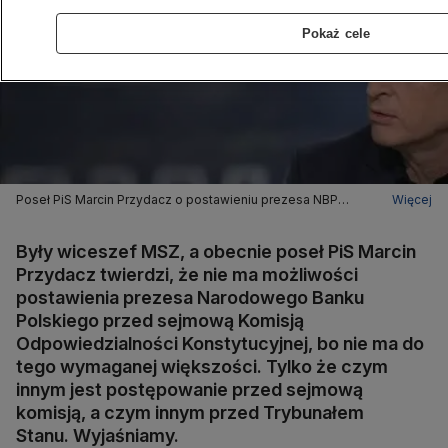
Pokaż cele
Poseł PiS Marcin Przydacz o postawieniu prezesa NBP
Więcej
przed Trybunał Stanu
Były wiceszef MSZ, a obecnie poseł PiS Marcin
Przydacz twierdzi, że nie ma możliwości
postawienia prezesa Narodowego Banku
Polskiego przed sejmową Komisją
Odpowiedzialności Konstytucyjnej, bo nie ma do
tego wymaganej większości. Tylko że czym
innym jest postępowanie przed sejmową
komisją, a czym innym przed Trybunałem
Stanu. Wyjaśniamy.