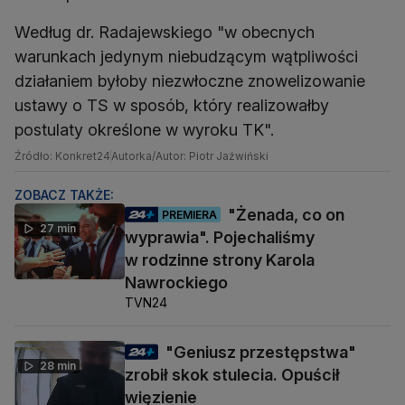
Według dr. Radajewskiego "w obecnych
warunkach jedynym niebudzącym wątpliwości
działaniem byłoby niezwłoczne znowelizowanie
ustawy o TS w sposób, który realizowałby
postulaty określone w wyroku TK".
Źródło: Konkret24
Autorka/Autor: Piotr Jaźwiński
ZOBACZ TAKŻE:
"Żenada, co on
PREMIERA
27 min
wyprawia". Pojechaliśmy
w rodzinne strony Karola
Nawrockiego
TVN24
"Geniusz przestępstwa"
28 min
zrobił skok stulecia. Opuścił
więzienie