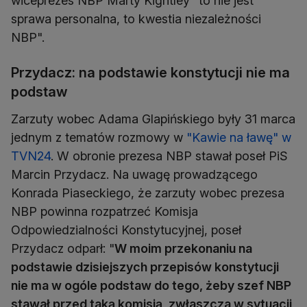
wiceprezes NBP Marty Kightley "to nie jest
sprawa personalna, to kwestia niezależności
NBP".
Przydacz: na podstawie konstytucji nie ma
podstaw
Zarzuty wobec Adama Glapińskiego były 31 marca
jednym z tematów rozmowy w
"Kawie na ławę" w
TVN24
. W obronie prezesa NBP stawał poseł PiS
Marcin Przydacz. Na uwagę prowadzącego
Konrada Piaseckiego, że zarzuty wobec prezesa
NBP powinna rozpatrzeć Komisja
Odpowiedzialności Konstytucyjnej, poseł
Przydacz odparł: "
W moim przekonaniu na
podstawie dzisiejszych przepisów konstytucji
nie ma w ogóle podstaw do tego, żeby szef NBP
stawał przed taką komisją, zwłaszcza w sytuacji,