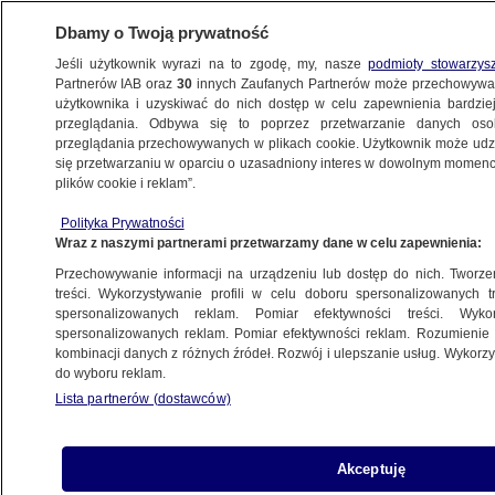
Dbamy o Twoją prywatność
Jeśli użytkownik wyrazi na to zgodę, my, nasze
podmioty stowarzys
Partnerów IAB oraz
30
innych Zaufanych Partnerów może przechowywa
KONKRET24
użytkownika i uzyskiwać do nich dostęp w celu zapewnienia bardzi
przeglądania. Odbywa się to poprzez przetwarzanie danych os
przeglądania przechowywanych w plikach cookie. Użytkownik może udzie
POLITYKA
się przetwarzaniu w oparciu o uzasadniony interes w dowolnym momencie
plików cookie i reklam”.
Prezes NBP a Komisja Odpowiedzialności
Polityka Prywatności
Konstytucyjnej. Kiedy może wezwać?
Wraz z naszymi partnerami przetwarzamy dane w celu zapewnienia:
Przechowywanie informacji na urządzeniu lub dostęp do nich. Tworzeni
Piotr Jaźwiński
treści. Wykorzystywanie profili w celu doboru spersonalizowanych tr
spersonalizowanych reklam. Pomiar efektywności treści. Wyko
3.04.2024, 13:20
spersonalizowanych reklam. Pomiar efektywności reklam. Rozumienie o
kombinacji danych z różnych źródeł. Rozwój i ulepszanie usług. Wykor
do wyboru reklam.
Udostępnij
Lista partnerów (dostawców)
Akceptuję