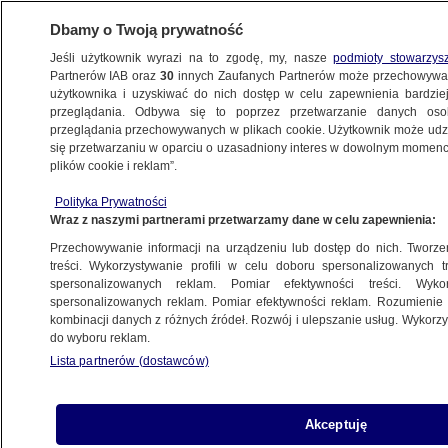
Dbamy o Twoją prywatność
Jeśli użytkownik wyrazi na to zgodę, my, nasze
podmioty stowarzys
Partnerów IAB oraz
30
innych Zaufanych Partnerów może przechowywa
KONKRET24
użytkownika i uzyskiwać do nich dostęp w celu zapewnienia bardzi
przeglądania. Odbywa się to poprzez przetwarzanie danych os
przeglądania przechowywanych w plikach cookie. Użytkownik może udzie
POLSKA
się przetwarzaniu w oparciu o uzasadniony interes w dowolnym momencie
plików cookie i reklam”.
Sprawa Skrzypczyńskiego
Polityka Prywatności
a przedawnienie czynów pedofilskich. Stan
Wraz z naszymi partnerami przetwarzamy dane w celu zapewnienia:
prawny i projekt zmian
Przechowywanie informacji na urządzeniu lub dostęp do nich. Tworzeni
treści. Wykorzystywanie profili w celu doboru spersonalizowanych tr
25.11.2022, 14:54
spersonalizowanych reklam. Pomiar efektywności treści. Wyko
spersonalizowanych reklam. Pomiar efektywności reklam. Rozumienie o
kombinacji danych z różnych źródeł. Rozwój i ulepszanie usług. Wykor
Udostępnij
do wyboru reklam.
Lista partnerów (dostawców)
Akceptuję