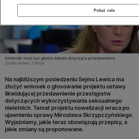
Pokaż cele
Kmieciak: musi być głośna debata dotycząca przedawnienia
Źródło wideo: TVN24
Na najbliższym posiedzeniu Sejmu Lewica ma
złożyć wniosek o głosowanie projektu ustawy
likwidującej przedawnienie przestępstw
dotyczących wykorzystywania seksualnego
nieletnich. Temat projektu nowelizacji wraca po
ujawnieniu sprawy Mirosława Skrzypczyńskiego.
Wyjaśniamy, jakie teraz obowiązują przepisy, a
jakie zmiany są proponowane.