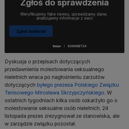
Zgłoś do sprawdzenia
Weryfikujemy fake newsy, sprawdzamy dane, 
analizujemy informacje z sieci
Zgłoś materiał
Dyskusja o przepisach dotyczących
przedawnienia molestowania seksualnego
nieletnich wraca po nagłośnieniu zarzutów
dotyczących
byłego prezesa Polskiego Związku
Tenisowego Mirosława Skrzypczyńskiego
. W
ostatnich tygodniach kilka osób oskarżyło go o
molestowanie seksualne osób nieletnich. 24
listopada prezes zrezygnował ze stanowiska, ale
w zarządzie związku pozostał.