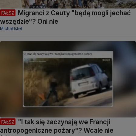
Migranci z Ceuty "będą mogli jechać
FAŁSZ
wszędzie"? Oni nie
Michał Istel
"I tak się zaczynają we Francji
FAŁSZ
antropogeniczne pożary"? Wcale nie