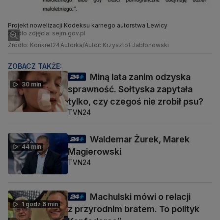
Projekt nowelizacji Kodeksu karnego autorstwa Lewicy
Źródło zdjęcia: sejm.gov.pl
Źródło: Konkret24
Autorka/Autor: Krzysztof Jabłonowski
ZOBACZ TAKŻE:
Miną lata zanim odzyska
30 min
sprawność. Sołtyska zapytała
tylko, czy czegoś nie zrobił psu?
TVN24
Waldemar Żurek, Marek
44 min
Magierowski
TVN24
Machulski mówi o relacji
1 godz 6 min
z przyrodnim bratem. To polityk