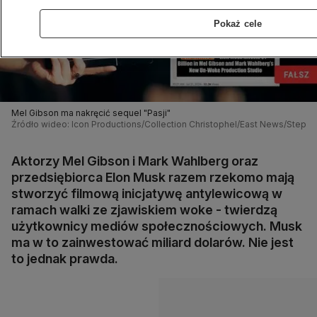
Pokaż cele
Mel Gibson ma nakręcić sequel "Pasji"
Źródło wideo: Icon Productions/Collection Christophel/East News/Stepha
Aktorzy Mel Gibson i Mark Wahlberg oraz
przedsiębiorca Elon Musk razem rzekomo mają
stworzyć filmową inicjatywę antylewicową w
ramach walki ze zjawiskiem woke - twierdzą
użytkownicy mediów społecznościowych. Musk
ma w to zainwestować miliard dolarów. Nie jest
to jednak prawda.