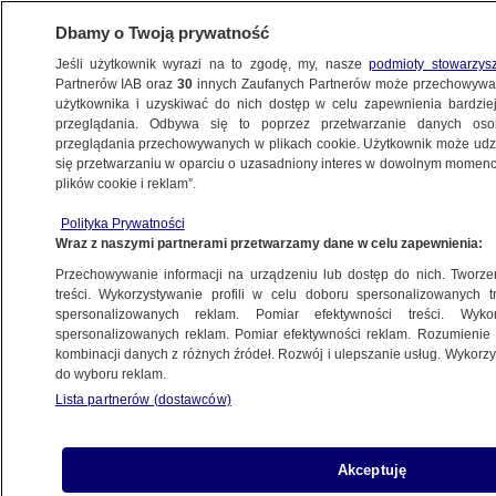
Dbamy o Twoją prywatność
Jeśli użytkownik wyrazi na to zgodę, my, nasze
podmioty stowarzys
Partnerów IAB oraz
30
innych Zaufanych Partnerów może przechowywa
KONKRET24
użytkownika i uzyskiwać do nich dostęp w celu zapewnienia bardzi
przeglądania. Odbywa się to poprzez przetwarzanie danych os
przeglądania przechowywanych w plikach cookie. Użytkownik może udzie
ROZRYWKA
się przetwarzaniu w oparciu o uzasadniony interes w dowolnym momencie
plików cookie i reklam”.
Musk, Gibson i Wahlberg zakładają studio
Polityka Prywatności
filmowe antywoke? Aktorzy tłumaczą
Wraz z naszymi partnerami przetwarzamy dane w celu zapewnienia:
Przechowywanie informacji na urządzeniu lub dostęp do nich. Tworzeni
25.07.2024, 17:06
treści. Wykorzystywanie profili w celu doboru spersonalizowanych tr
spersonalizowanych reklam. Pomiar efektywności treści. Wyko
spersonalizowanych reklam. Pomiar efektywności reklam. Rozumienie o
Udostępnij
kombinacji danych z różnych źródeł. Rozwój i ulepszanie usług. Wykor
do wyboru reklam.
Lista partnerów (dostawców)
Akceptuję