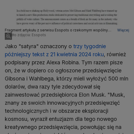
Fragment artykułu z serwisu Esspots o rzekomym wspólnym
Więcej
przedsięwzięciu filmowym Wahlberga i Gibsona
Źródło zdjęcia: Esspots
Jako "satyra" oznaczony o
trzy tygodnie
późniejszy tekst z 21 kwietnia 2024 roku
, również
podpisany przez Alexa Robina. Tym razem pisze
on, że w dopiero co ogłoszone przedsięwzięcie
Gibsona i Wahlbega, którzy mieli wyłożyć 500 mln
dolarów, dwa razy tyle zdecydował się
zainwestować przedsiębiorca Elon Musk. "Musk,
znany ze swoich innowacyjnych przedsięwzięć
technologicznych i w obszarze eksploracji
kosmosu, wyraził entuzjazm dla tego nowego
kreatywnego przedsięwzięcia, powołując się na