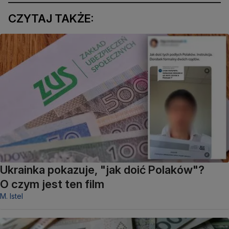
CZYTAJ TAKŻE:
Ukrainka pokazuje, "jak doić Polaków"?
O czym jest ten film
M. Istel