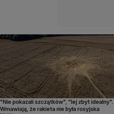
"Nie pokazali szczątków", "lej zbyt idealny".
Wmawiają, że rakieta nie była rosyjska