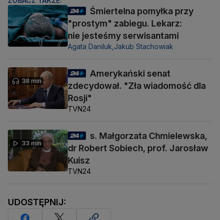
ZOBACZ TAKŻE:
Śmiertelna pomyłka przy
"prostym" zabiegu. Lekarz:
nie jesteśmy serwisantami
Agata Daniluk,
Jakub Stachowiak
Amerykański senat
38 min
zdecydował. "Zła wiadomość dla
Rosji"
TVN24
s. Małgorzata Chmielewska,
33 min
dr Robert Sobiech, prof. Jarosław
Kuisz
TVN24
UDOSTĘPNIJ: