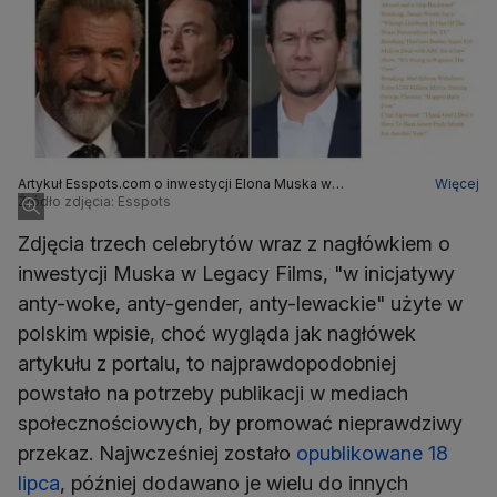
Artykuł Esspots.com o inwestycji Elona Muska w
Więcej
przedsięwzięcie filmowe Mela Gibsona i Marka Wahlberga
Źródło zdjęcia: Esspots
Zdjęcia trzech celebrytów wraz z nagłówkiem o
inwestycji Muska w Legacy Films, "w inicjatywy
anty-woke, anty-gender, anty-lewackie" użyte w
polskim wpisie, choć wygląda jak nagłówek
artykułu z portalu, to najprawdopodobniej
powstało na potrzeby publikacji w mediach
społecznościowych, by promować nieprawdziwy
przekaz. Najwcześniej zostało
opublikowane 18
lipca
, później dodawano je wielu do innych