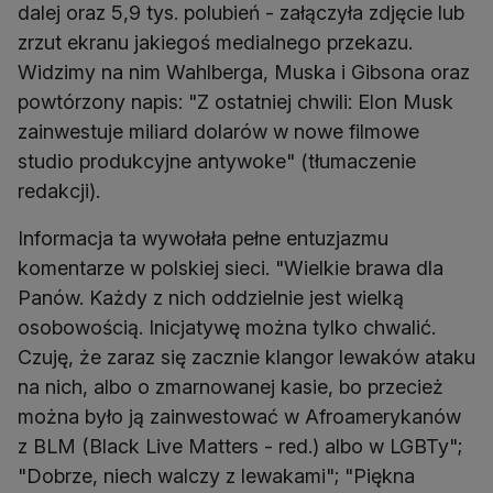
dalej oraz 5,9 tys. polubień - załączyła zdjęcie lub
zrzut ekranu jakiegoś medialnego przekazu.
Widzimy na nim Wahlberga, Muska i Gibsona oraz
powtórzony napis: "Z ostatniej chwili: Elon Musk
zainwestuje miliard dolarów w nowe filmowe
studio produkcyjne antywoke" (tłumaczenie
redakcji).
Informacja ta wywołała pełne entuzjazmu
komentarze w polskiej sieci. "Wielkie brawa dla
Panów. Każdy z nich oddzielnie jest wielką
osobowością. Inicjatywę można tylko chwalić.
Czuję, że zaraz się zacznie klangor lewaków ataku
na nich, albo o zmarnowanej kasie, bo przecież
można było ją zainwestować w Afroamerykanów
z BLM (Black Live Matters - red.) albo w LGBTy";
"Dobrze, niech walczy z lewakami"; "Piękna