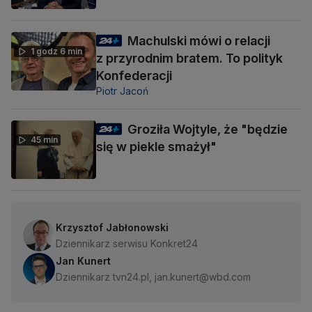
Machulski mówi o relacji
1 godz 6 min
z przyrodnim bratem. To polityk
Konfederacji
Piotr Jacoń
Groziła Wojtyle, że "będzie
45 min
się w piekle smażył"
Krzysztof Jabłonowski
Dziennikarz serwisu Konkret24
Jan Kunert
Dziennikarz tvn24.pl, jan.kunert@wbd.com