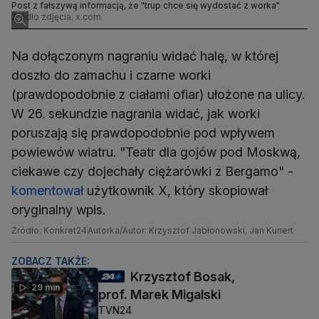
Post z fałszywą informacją, że "trup chce się wydostać z worka"
Źródło zdjęcia: x.com
Na dołączonym nagraniu widać halę, w której
doszło do zamachu i czarne worki
(prawdopodobnie z ciałami ofiar) ułożone na ulicy.
W 26. sekundzie nagrania widać, jak worki
poruszają się prawdopodobnie pod wpływem
powiewów wiatru. "Teatr dla gojów pod Moskwą,
ciekawe czy dojechały ciężarówki z Bergamo" -
komentował
użytkownik X, który skopiował
oryginalny wpis.
Źródło: Konkret24
Autorka/Autor: Krzysztof Jabłonowski, Jan Kunert
ZOBACZ TAKŻE:
Krzysztof Bosak,
29 min
prof. Marek Migalski
TVN24