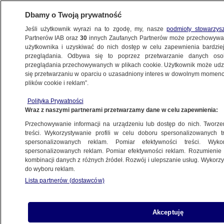
Dbamy o Twoją prywatność
Jeśli użytkownik wyrazi na to zgodę, my, nasze
podmioty stowarzys
Partnerów IAB oraz
30
innych Zaufanych Partnerów może przechowywa
KONKRET24
użytkownika i uzyskiwać do nich dostęp w celu zapewnienia bardzi
przeglądania. Odbywa się to poprzez przetwarzanie danych os
przeglądania przechowywanych w plikach cookie. Użytkownik może udzie
ŚWIAT
się przetwarzaniu w oparciu o uzasadniony interes w dowolnym momencie
plików cookie i reklam”.
Atak terrorystyczny w Moskwie: jak działa
Polityka Prywatności
prorosyjska dezinformacja
Wraz z naszymi partnerami przetwarzamy dane w celu zapewnienia:
Przechowywanie informacji na urządzeniu lub dostęp do nich. Tworzeni
Zespół autorów
treści. Wykorzystywanie profili w celu doboru spersonalizowanych tr
spersonalizowanych reklam. Pomiar efektywności treści. Wyko
27.03.2024, 15:01
spersonalizowanych reklam. Pomiar efektywności reklam. Rozumienie o
kombinacji danych z różnych źródeł. Rozwój i ulepszanie usług. Wykor
do wyboru reklam.
Udostępnij
Lista partnerów (dostawców)
Bus z rzekomo ukraińskimi numerami
rejestracyjnymi, deepfake z ukraińskim
Akceptuję
politykiem, rzekome portrety zamachowców -