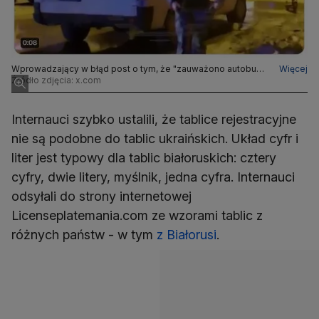
Wprowadzający w błąd post o tym, że "zauważono autobus
Więcej
ze starymi ukraińskimi tablicami rejestracyjnymi"
Źródło zdjęcia: x.com
Internauci szybko ustalili, że tablice rejestracyjne
nie są podobne do tablic ukraińskich. Układ cyfr i
liter jest typowy dla tablic białoruskich: cztery
cyfry, dwie litery, myślnik, jedna cyfra. Internauci
odsyłali do strony internetowej
Licenseplatemania.com ze wzorami tablic z
różnych państw - w tym
z Białorusi
.