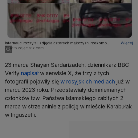
Internauci rozsyłali zdjęcia czterech mężczyzn, rzekomo
Więcej
podejrzewanych o udział w zamachu
Źródło zdjęcia: x.com
23 marca Shayan Sardarizadeh, dziennikarz BBC
Verify
napisał
w serwisie X, że trzy z tych
fotografii pojawiły się
w rosyjskich mediach
już w
marcu 2023 roku. Przedstawiały domniemanych
członków tzw. Państwa Islamskiego zabitych 2
marca w strzelaninie z policją w mieście Karabułak
w Inguszetii.