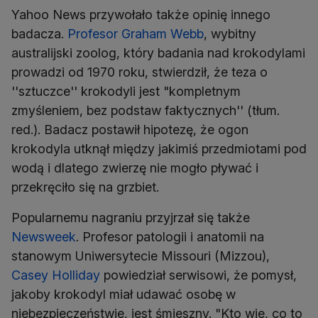
Yahoo News przywołało także opinię innego
badacza.
Profesor Graham Webb
, wybitny
australijski zoolog, który badania nad krokodylami
prowadzi od 1970 roku, stwierdził, że teza o
''sztuczce'' krokodyli jest "kompletnym
zmyśleniem, bez podstaw faktycznych'' (tłum.
red.). Badacz postawił hipotezę, że ogon
krokodyla utknął między jakimiś przedmiotami pod
wodą i dlatego zwierzę nie mogło pływać i
przekręciło się na grzbiet.
Popularnemu nagraniu przyjrzał się także
Newsweek
. Profesor patologii i anatomii na
stanowym Uniwersytecie Missouri (Mizzou),
Casey Holliday
powiedział serwisowi, że pomysł,
jakoby krokodyl miał udawać osobę w
niebezpieczeństwie, jest śmieszny. "Kto wie, co to