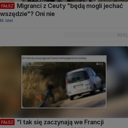
Migranci z Ceuty "będą mogli jechać
FAŁSZ
wszędzie"? Oni nie
M. Istel
"I tak się zaczynają we Francji
FAŁSZ