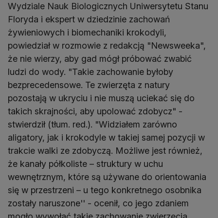
Wydziale Nauk Biologicznych Uniwersytetu Stanu
Floryda i ekspert w dziedzinie zachowań
żywieniowych i biomechaniki krokodyli,
powiedział w rozmowie z redakcją "Newsweeka",
że nie wierzy, aby gad mógł próbować zwabić
ludzi do wody. "Takie zachowanie byłoby
bezprecedensowe. Te zwierzęta z natury
pozostają w ukryciu i nie muszą uciekać się do
takich skrajności, aby upolować zdobycz" -
stwierdził (tłum. red.). "Widziałem zarówno
aligatory, jak i krokodyle w takiej samej pozycji w
trakcie walki ze zdobyczą. Możliwe jest również,
że kanały półkoliste – struktury w uchu
wewnętrznym, które są używane do orientowania
się w przestrzeni – u tego konkretnego osobnika
zostały naruszone'' - ocenił, co jego zdaniem
mogło wywołać takie zachowanie zwierzęcia