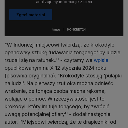
analizujemy informacje z sieci
Zgłoś materiał
"W Indonezji miejscowi twierdzą, że krokodyle
opanowały sztukę 'udawania tonącego' by ludzie
rzucali się na ratunek..'' - czytamy we
wpisie
opublikowanym na X 12 stycznia 2024 roku
(pisownia oryginalna). "Krokodyle stosują 'pułapki
na ludzi'. Na pierwszy rzut oka można odnieść
wrażenie, że tonąca osoba macha rękoma,
wołając o pomoc. W rzeczywistości jest to
krokodyl, który imituje tonącego, by zwrócić
uwagę potencjalnej ofiary'' - dodał następnie
autor. ''Miejscowi twierdzą, że te drapieżniki od