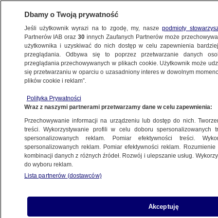
Dbamy o Twoją prywatność
Jeśli użytkownik wyrazi na to zgodę, my, nasze
podmioty stowarzys
Partnerów IAB oraz
30
innych Zaufanych Partnerów może przechowywa
KONKRET24
użytkownika i uzyskiwać do nich dostęp w celu zapewnienia bardzi
przeglądania. Odbywa się to poprzez przetwarzanie danych os
przeglądania przechowywanych w plikach cookie. Użytkownik może udzie
ŚWIAT
się przetwarzaniu w oparciu o uzasadniony interes w dowolnym momencie
plików cookie i reklam”.
Krokodyle "udają tonących ludzi"? Nie ma
Polityka Prywatności
żadnych dowodów
Wraz z naszymi partnerami przetwarzamy dane w celu zapewnienia:
Przechowywanie informacji na urządzeniu lub dostęp do nich. Tworzeni
Zuzanna Karczewska
treści. Wykorzystywanie profili w celu doboru spersonalizowanych tr
spersonalizowanych reklam. Pomiar efektywności treści. Wyko
21.01.2025, 13:53
spersonalizowanych reklam. Pomiar efektywności reklam. Rozumienie o
kombinacji danych z różnych źródeł. Rozwój i ulepszanie usług. Wykor
do wyboru reklam.
Udostępnij
Lista partnerów (dostawców)
Akceptuję