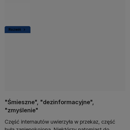
Rozwiń
"Śmieszne", "dezinformacyjne",
"zmyślenie"
Część internautów uwierzyła w przekaz, część
była zaniepokojona. Niektórzy natomiast do