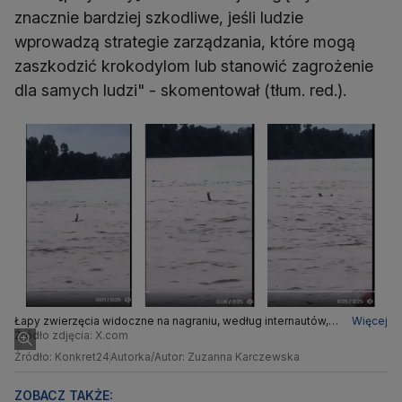
znacznie bardziej szkodliwe, jeśli ludzie
wprowadzą strategie zarządzania, które mogą
zaszkodzić krokodylom lub stanowić zagrożenie
dla samych ludzi" - skomentował (tłum. red.).
Łapy zwierzęcia widoczne na nagraniu, według internautów,
Więcej
miały przypominać ludzkie ręce
Źródło zdjęcia: X.com
Źródło: Konkret24
Autorka/Autor: Zuzanna Karczewska
ZOBACZ TAKŻE: