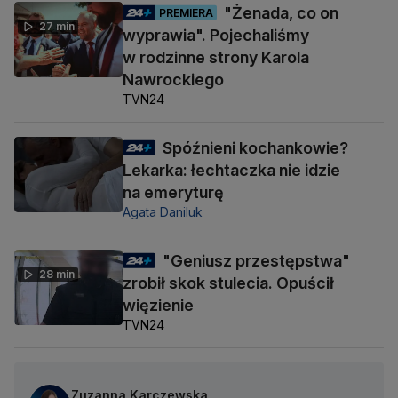
"Żenada, co on
PREMIERA
27 min
wyprawia". Pojechaliśmy
w rodzinne strony Karola
Nawrockiego
TVN24
Spóźnieni kochankowie?
Lekarka: łechtaczka nie idzie
na emeryturę
Agata Daniluk
"Geniusz przestępstwa"
28 min
zrobił skok stulecia. Opuścił
więzienie
TVN24
Zuzanna Karczewska