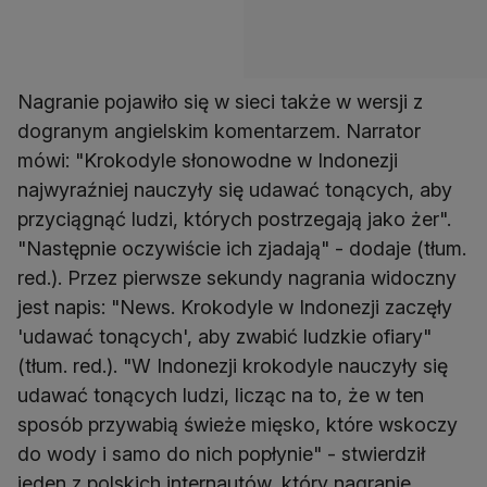
Nagranie pojawiło się w sieci także w wersji z
dogranym angielskim komentarzem. Narrator
mówi: "Krokodyle słonowodne w Indonezji
najwyraźniej nauczyły się udawać tonących, aby
przyciągnąć ludzi, których postrzegają jako żer".
"Następnie oczywiście ich zjadają" - dodaje (tłum.
red.). Przez pierwsze sekundy nagrania widoczny
jest napis: "News. Krokodyle w Indonezji zaczęły
'udawać tonących', aby zwabić ludzkie ofiary"
(tłum. red.). "W Indonezji krokodyle nauczyły się
udawać tonących ludzi, licząc na to, że w ten
sposób przywabią świeże mięsko, które wskoczy
do wody i samo do nich popłynie" - stwierdził
jeden z polskich internautów, który nagranie