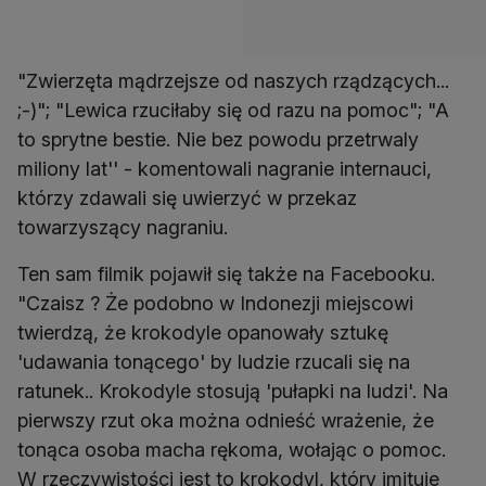
"Zwierzęta mądrzejsze od naszych rządzących...
;-)"; "Lewica rzuciłaby się od razu na pomoc"; "A
to sprytne bestie. Nie bez powodu przetrwaly
miliony lat'' - komentowali nagranie internauci,
którzy zdawali się uwierzyć w przekaz
towarzyszący nagraniu.
Ten sam filmik pojawił się także na Facebooku.
"Czaisz ? Że podobno w Indonezji miejscowi
twierdzą, że krokodyle opanowały sztukę
'udawania tonącego' by ludzie rzucali się na
ratunek.. Krokodyle stosują 'pułapki na ludzi'. Na
pierwszy rzut oka można odnieść wrażenie, że
tonąca osoba macha rękoma, wołając o pomoc.
W rzeczywistości jest to krokodyl, który imituje