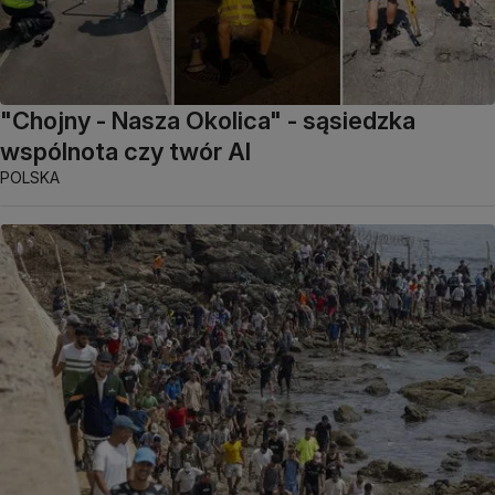
"Chojny - Nasza Okolica" - sąsiedzka
wspólnota czy twór AI
POLSKA