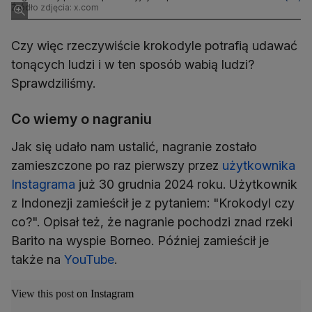
krokodyli został już oznaczony notą społeczności
Źródło zdjęcia: x.com
Czy więc rzeczywiście krokodyle potrafią udawać
tonących ludzi i w ten sposób wabią ludzi?
Sprawdziliśmy.
Co wiemy o nagraniu
Jak się udało nam ustalić, nagranie zostało
zamieszczone po raz pierwszy przez
użytkownika
Instagrama
już 30 grudnia 2024 roku. Użytkownik
z Indonezji zamieścił je z pytaniem: "Krokodyl czy
co?". Opisał też, że nagranie pochodzi znad rzeki
Barito na wyspie Borneo. Później zamieścił je
także na
YouTube
.
View this post on Instagram