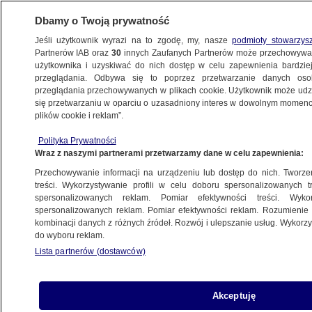
Dbamy o Twoją prywatność
Jeśli użytkownik wyrazi na to zgodę, my, nasze
podmioty stowarzys
Partnerów IAB oraz
30
innych Zaufanych Partnerów może przechowywa
KONKRET24
użytkownika i uzyskiwać do nich dostęp w celu zapewnienia bardzi
przeglądania. Odbywa się to poprzez przetwarzanie danych os
przeglądania przechowywanych w plikach cookie. Użytkownik może udzie
ŚWIAT
się przetwarzaniu w oparciu o uzasadniony interes w dowolnym momencie
plików cookie i reklam”.
Czy Mahomet był najpopularniejszym
imieniem dla dzieci w siedmiu
Polityka Prywatności
Wraz z naszymi partnerami przetwarzamy dane w celu zapewnienia:
europejskich miastach?
Przechowywanie informacji na urządzeniu lub dostęp do nich. Tworzeni
treści. Wykorzystywanie profili w celu doboru spersonalizowanych tr
spersonalizowanych reklam. Pomiar efektywności treści. Wyko
Znany fejk wykorzystany w dyskusji
spersonalizowanych reklam. Pomiar efektywności reklam. Rozumienie o
o filmie braci Sekielskich
kombinacji danych z różnych źródeł. Rozwój i ulepszanie usług. Wykor
do wyboru reklam.
Lista partnerów (dostawców)
"Niezliczone jętki" – kampania
Akceptuję
dezinformacyjna, której ślady