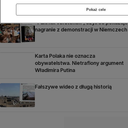
prowadzą do Iranu
Pokaż cele
"Pani nix verstehen", czyli co pokazuje
nagranie z demonstracji w Niemczech
Karta Polaka nie oznacza
obywatelstwa. Nietrafiony argument
Władimira Putina
Fałszywe wideo z długą historią