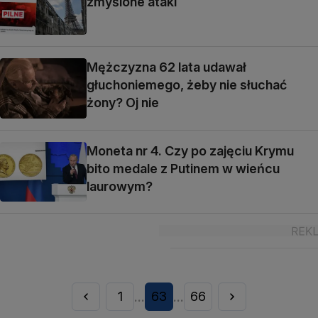
zmyślone ataki
Mężczyzna 62 lata udawał
głuchoniemego, żeby nie słuchać
żony? Oj nie
Moneta nr 4. Czy po zajęciu Krymu
bito medale z Putinem w wieńcu
laurowym?
1
63
66
...
...