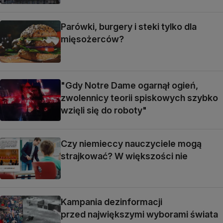
Parówki, burgery i steki tylko dla
mięsożerców?
"Gdy Notre Dame ogarnął ogień,
zwolennicy teorii spiskowych szybko
wzięli się do roboty"
Czy niemieccy nauczyciele mogą
strajkować? W większości nie
Kampania dezinformacji
przed największymi wyborami świata