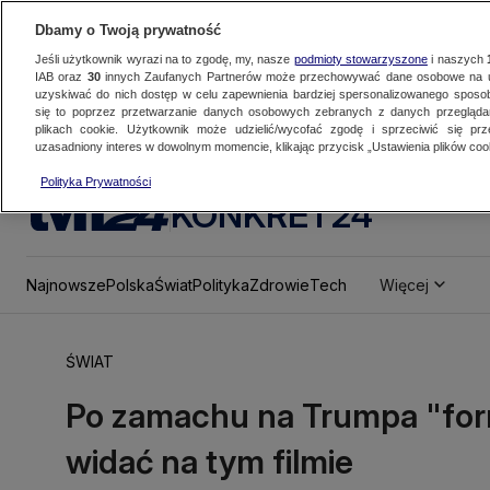
Dbamy o Twoją prywatność
Jeśli użytkownik wyrazi na to zgodę, my, nasze
podmioty stowarzyszone
i naszych
IAB oraz
30
innych Zaufanych Partnerów może przechowywać dane osobowe na ur
uzyskiwać do nich dostęp w celu zapewnienia bardziej spersonalizowanego sposo
się to poprzez przetwarzanie danych osobowych zebranych z danych przegląd
plikach cookie. Użytkownik może udzielić/wycofać zgodę i sprzeciwić się pr
uzasadniony interes w dowolnym momencie, klikając przycisk „Ustawienia plików cook
Polityka Prywatności
KONKRET24
Najnowsze
Polska
Świat
Polityka
Zdrowie
Tech
Więcej
ŚWIAT
Po zamachu na Trumpa "for
widać na tym filmie