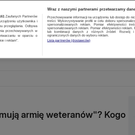
Wraz z naszymi partnerami przetwarzamy dane
161
Zaufanych Partnerów
Przechowywanie informacji na urządzeniu lub dostęp do nich.
treści. Wykorzystywanie profili w celu doboru spersonalizo
ządzeniu użytkownika i
spersonalizowanych reklam. Pomiar efektywności treś
bu przeglądania. Odbywa
spersonalizowanych reklam. Pomiar efektywności reklam. 
ania przechowywanych w
lub kombinacji danych z różnych źródeł. Rozwój i 
ograniczonych danych do wyboru reklam.
zetwarzaniu w oparciu o
ie i reklam”.
Lista partnerów (dostawców)
mują armię weteranów"? Kogo