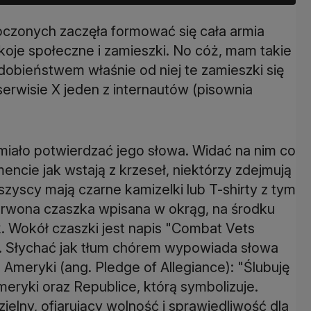
czonych zaczęła formować się cała armia
oje społeczne i zamieszki. No cóż, mam takie
obieństwem właśnie od niej te zamieszki się
erwisie X jeden z internautów (pisownia
 miało potwierdzać jego słowa. Widać na nim co
encie jak wstają z krzeseł, niektórzy zdejmują
szyscy mają czarne kamizelki lub T-shirty z tym
erwona czaszka wpisana w okrąg, na środku
k. Wokół czaszki jest napis "Combat Vets
. Słychać jak tłum chórem wypowiada słowa
Ameryki (ang. Pledge of Allegiance): "Ślubuję
ryki oraz Republice, którą symbolizuje.
ielny, ofiarujący wolność i sprawiedliwość dla