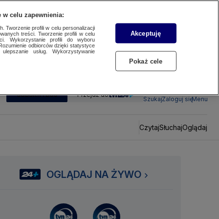
 w celu zapewnienia:
 Tworzenie profili w celu personalizacji
Akceptuję
wanych treści. Tworzenie profili w celu
ci. Wykorzystanie profili do wyboru
Rozumienie odbiorców dzięki statystyce
ulepszanie usług. Wykorzystywanie
Pokaż cele
SUBSKRYBUJ
Przejdź do
Szukaj
Zaloguj się
Menu
Czytaj
Słuchaj
Oglądaj
OGLĄDAJ NA ŻYWO