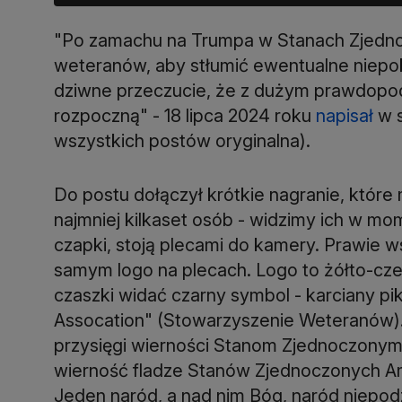
"Po zamachu na Trumpa w Stanach Zjedno
weteranów, aby stłumić ewentualne niepok
dziwne przeczucie, że z dużym prawdopod
rozpoczną" - 18 lipca 2024 roku
napisał
w s
wszystkich postów oryginalna).
Do postu dołączył krótkie nagranie, które
najmniej kilkaset osób - widzimy ich w mom
czapki, stoją plecami do kamery. Prawie w
samym logo na plecach. Logo to żółto-cz
czaszki widać czarny symbol - karciany pi
Assocation" (Stowarzyszenie Weteranów)
przysięgi wierności Stanom Zjednoczonym 
wierność fladze Stanów Zjednoczonych Ame
Jeden naród, a nad nim Bóg, naród niepodz