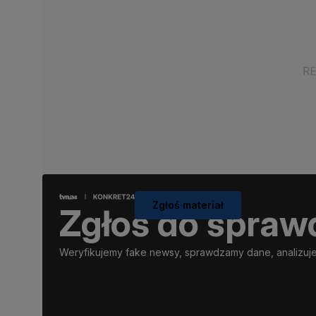
Zgłoś materiał
Zgłoś do spraw
Weryfikujemy fake newsy, sprawdzamy dane, analizujem