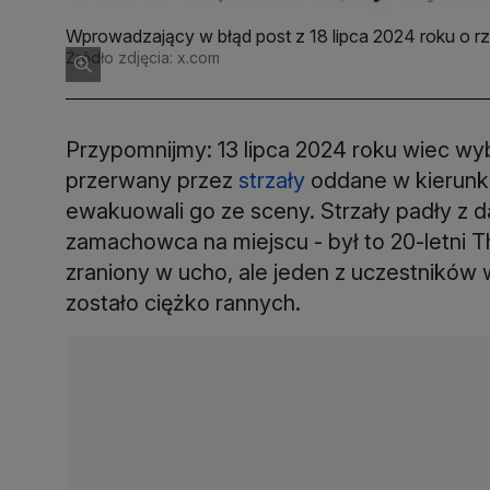
Wprowadzający w błąd post z 18 lipca 2024 roku o
"armii weteranów", która miałaby tłumić "ewentualne 
Źródło zdjęcia: x.com
Przypomnijmy: 13 lipca 2024 roku wiec wy
przerwany przez
strzały
oddane w kierunku
ewakuowali go ze sceny. Strzały padły z d
zamachowca na miejscu - był to 20-letni
zraniony w ucho, ale jeden z uczestników 
zostało ciężko rannych.