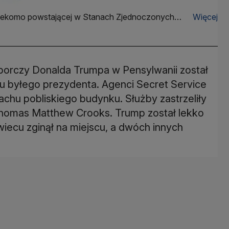
 rzekomo powstającej w Stanach Zjednoczonych
Więcej
niepokoje społeczne i zamieszki".
borczy Donalda Trumpa w Pensylwanii został
 byłego prezydenta. Agenci Secret Service
achu pobliskiego budynku. Służby zastrzeliły
 Thomas Matthew Crooks. Trump został lekko
wiecu zginął na miejscu, a dwóch innych