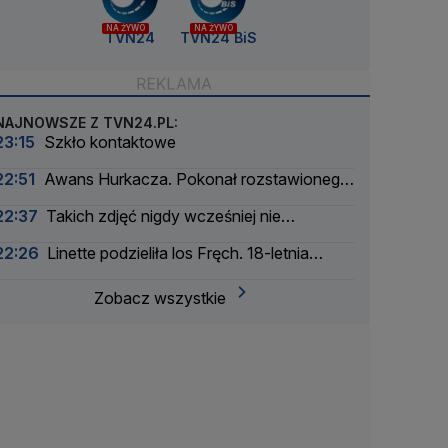
NA ŻYWO
NA ŻYWO
TVN24
TVN24 BiS
NAJNOWSZE Z TVN24.PL:
23:15
Szkło kontaktowe
22:51
Awans Hurkacza. Pokonał rozstawionego
rywala
22:37
Takich zdjęć nigdy wcześniej nie
wykonano
22:26
Linette podzieliła los Fręch. 18-letnia
Amerykanka za mocna
Zobacz wszystkie