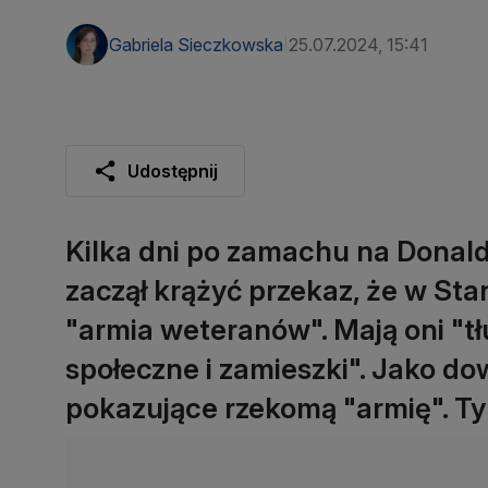
Gabriela Sieczkowska
25.07.2024, 15:41
|
Udostępnij
Kilka dni po zamachu na Donalda
zaczął krążyć przekaz, że w S
"armia weteranów". Mają oni "t
społeczne i zamieszki". Jako d
pokazujące rzekomą "armię". Ty