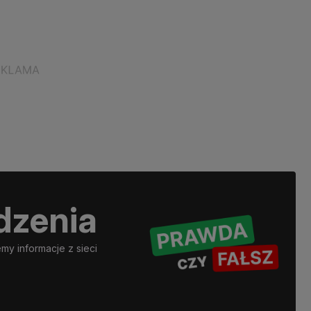
dzenia
y informacje z sieci