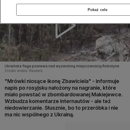
Pokaż cele
Ukraińska flaga powiewa nad wyzwoloną miejscowością Robotyne
Źródło wideo: Reuters
"Mrówki niosące ikonę Zbawiciela" - informuje
napis po rosyjsku nałożony na nagranie, które
miało powstać w zbombardowanej Makiejewce.
Wzbudza komentarze internautów - ale też
niedowierzanie. Słusznie, bo to przeróbka i nie
ma nic wspólnego z Ukrainą.