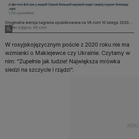
Oryginalna wersja nagrania opublikowana na VK.com 10 lutego 2020
roku
Źródło zdjęcia: VK.com
W rosyjskojęzycznym poście z 2020 roku nie ma
wzmianki o Makiejewce czy Ukrainie. Czytamy w
nim: "Zupełnie jak ludzie! Największa mrówka
siedzi na szczycie i rządzi".