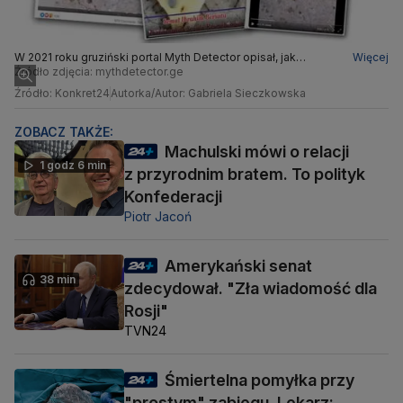
W 2021 roku gruziński portal Myth Detector opisał, jak
Więcej
przerobiono filmik z mrówkami
Źródło zdjęcia: mythdetector.ge
Źródło: Konkret24
Autorka/Autor: Gabriela Sieczkowska
ZOBACZ TAKŻE:
Machulski mówi o relacji
1 godz 6 min
z przyrodnim bratem. To polityk
Konfederacji
Piotr Jacoń
Amerykański senat
38 min
zdecydował. "Zła wiadomość dla
Rosji"
TVN24
Śmiertelna pomyłka przy
"prostym" zabiegu. Lekarz: