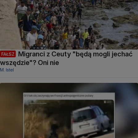
Migranci z Ceuty "będą mogli jechać
FAŁSZ
wszędzie"? Oni nie
M. Istel