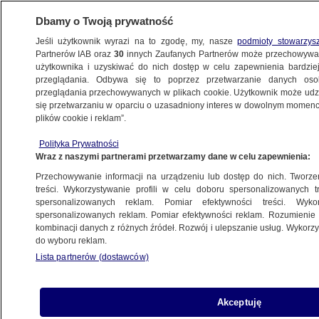
Dbamy o Twoją prywatność
Jeśli użytkownik wyrazi na to zgodę, my, nasze
podmioty stowarzys
Partnerów IAB oraz
30
innych Zaufanych Partnerów może przechowywa
KONKRET24
użytkownika i uzyskiwać do nich dostęp w celu zapewnienia bardzi
przeglądania. Odbywa się to poprzez przetwarzanie danych os
przeglądania przechowywanych w plikach cookie. Użytkownik może udzie
ŚWIAT
się przetwarzaniu w oparciu o uzasadniony interes w dowolnym momencie
plików cookie i reklam”.
Ze zbombardowanego domu mrówki
Polityka Prywatności
wyniosły obrazek Jezusa? "To przebija
Wraz z naszymi partnerami przetwarzamy dane w celu zapewnienia:
wszystko"
Przechowywanie informacji na urządzeniu lub dostęp do nich. Tworzeni
treści. Wykorzystywanie profili w celu doboru spersonalizowanych tr
spersonalizowanych reklam. Pomiar efektywności treści. Wyko
Gabriela Sieczkowska
spersonalizowanych reklam. Pomiar efektywności reklam. Rozumienie o
28.08.2023, 17:49
kombinacji danych z różnych źródeł. Rozwój i ulepszanie usług. Wykor
do wyboru reklam.
Lista partnerów (dostawców)
Udostępnij
Akceptuję