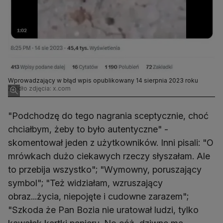
Wprowadzający w błąd wpis opublikowany 14 sierpnia 2023 roku
Źródło zdjęcia: x.com
"Podchodzę do tego nagrania sceptycznie, choć
chciałbym, żeby to było autentyczne" -
skomentował jeden z użytkowników. Inni pisali: "O
mrówkach dużo ciekawych rzeczy słyszałam. Ale
to przebija wszystko"; "Wymowny, poruszający
symbol"; "Też widziałam, wzruszający
obraz...życia, niepojęte i cudowne zarazem";
"Szkoda że Pan Bozia nie uratował ludzi, tylko