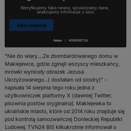
Weryfikujemy fake newsy, sprawdzamy dane, 
analizujemy informacje z sieci
Zgłoś materiał
"Nie do wiary.....Ze zbombardowanego domu w
Makiejewce, gdzie zginęli wszyscy mieszkańcy,
mrówki wyniosły obrazek Jezusa
Ukrzyżowanego...( dostałam od siostry)" -
napisała 14 sierpnia tego roku jedna z
użytkowniczek platformy X (dawniej Twitter;
pisownia postów oryginalna). Makiejewka to
ukraińskie miasto, które od 2014 roku znajduje się
pod kontrolą samozwańczej Donieckiej Republiki
Ludowej.
TVN24 BiS kilkukrotnie informował o