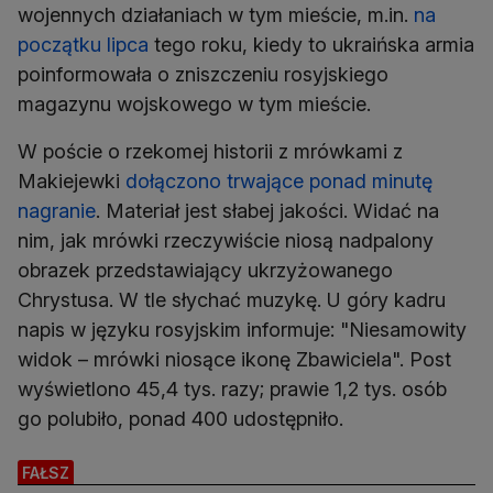
wojennych działaniach w tym mieście, m.in.
na
początku lipca
tego roku, kiedy to ukraińska armia
poinformowała o zniszczeniu rosyjskiego
magazynu wojskowego w tym mieście.
W poście o rzekomej historii z mrówkami z
Makiejewki
dołączono trwające ponad minutę
nagranie
. Materiał jest słabej jakości. Widać na
nim, jak mrówki rzeczywiście niosą nadpalony
obrazek przedstawiający ukrzyżowanego
Chrystusa. W tle słychać muzykę. U góry kadru
napis w języku rosyjskim informuje: "Niesamowity
widok – mrówki niosące ikonę Zbawiciela". Post
wyświetlono 45,4 tys. razy; prawie 1,2 tys. osób
go polubiło, ponad 400 udostępniło.
FAŁSZ