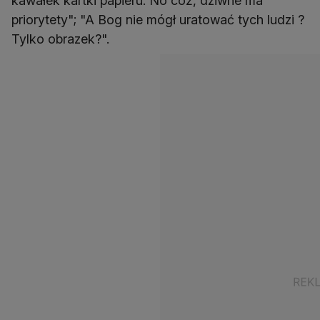
kawałek kartki papieru. No cóż, dziwne ma
priorytety"; "A Bog nie mógł uratować tych ludzi ?
Tylko obrazek?".