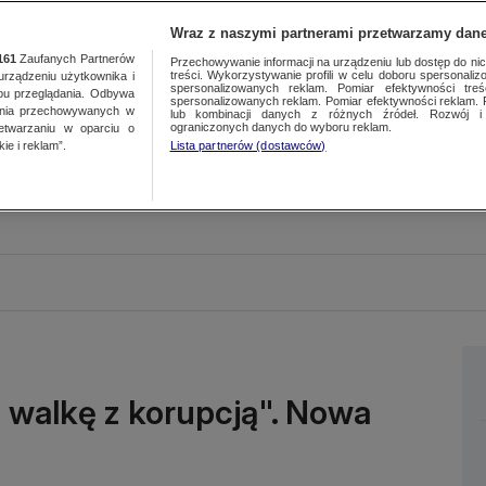
Wraz z naszymi partnerami przetwarzamy dane
161
Zaufanych Partnerów
Przechowywanie informacji na urządzeniu lub dostęp do nich.
treści. Wykorzystywanie profili w celu doboru spersonalizo
ządzeniu użytkownika i
spersonalizowanych reklam. Pomiar efektywności treś
bu przeglądania. Odbywa
spersonalizowanych reklam. Pomiar efektywności reklam. 
ania przechowywanych w
lub kombinacji danych z różnych źródeł. Rozwój i 
ograniczonych danych do wyboru reklam.
zetwarzaniu w oparciu o
ie i reklam”.
Lista partnerów (dostawców)
a walkę z korupcją". Nowa