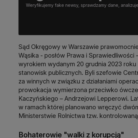
Weryfikujemy fake newsy, sprawdzamy dane, analizujem
Sąd Okręgowy w Warszawie prawomocnie s
Wąsika - posłów Prawa i Sprawiedliwości -
wyrokiem wydanym 20 grudnia 2023 roku o
stanowisk publicznych. Byli szefowie Cent
za winnych w związku z działaniami operac
prowokacja wymierzona przeciwko ówcze
Kaczyńskiego – Andrzejowi Lepperowi. La
w ramach której planowano wręczyć dwó
Ministerstwie Rolnictwa tzw. kontrolowaną
Bohaterowie "walki z korupcją"