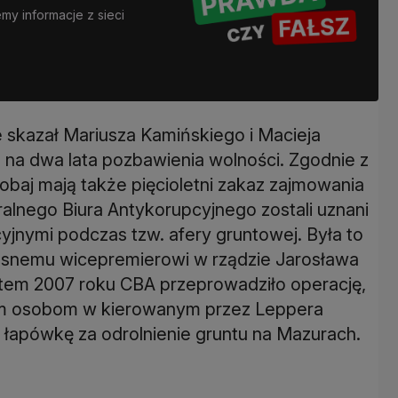
y informacje z sieci
kazał Mariusza Kamińskiego i Macieja
 na dwa lata pozbawienia wolności. Zgodnie z
baj mają także pięcioletni zakaz zajmowania
ralnego Biura Antykorupcyjnego zostali uznani
yjnymi podczas tzw. afery gruntowej. Była to
snemu wicepremierowi w rządzie Jarosława
tem 2007 roku CBA przeprowadziło operację,
m osobom w kierowanym przez Leppera
 łapówkę za odrolnienie gruntu na Mazurach.