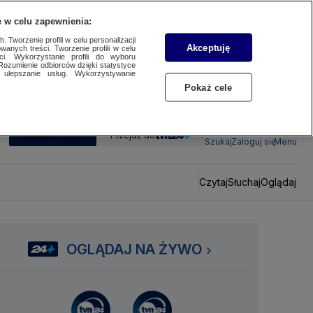
 w celu zapewnienia:
 Tworzenie profili w celu personalizacji
Akceptuję
wanych treści. Tworzenie profili w celu
ci. Wykorzystanie profili do wyboru
Rozumienie odbiorców dzięki statystyce
ulepszanie usług. Wykorzystywanie
Pokaż cele
SUBSKRYBUJ
Przejdź do
Szukaj
Zaloguj się
Menu
Czytaj
Słuchaj
Oglądaj
OGLĄDAJ NA ŻYWO