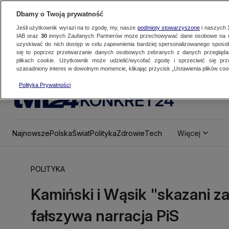
Dbamy o Twoją prywatność
Jeśli użytkownik wyrazi na to zgodę, my, nasze
podmioty stowarzyszone
i naszych
IAB oraz
30
innych Zaufanych Partnerów może przechowywać dane osobowe na ur
uzyskiwać do nich dostęp w celu zapewnienia bardziej spersonalizowanego sposo
się to poprzez przetwarzanie danych osobowych zebranych z danych przegląd
plikach cookie. Użytkownik może udzielić/wycofać zgodę i sprzeciwić się pr
uzasadniony interes w dowolnym momencie, klikając przycisk „Ustawienia plików cook
Polityka Prywatności
KONKRET24
Najnowsze
Polska
Świat
Polityka
Zdrowie
Tech
Więcej
POLITYKA
Kamiński i Wąsik "skazani z
fałszywa narracja PiS