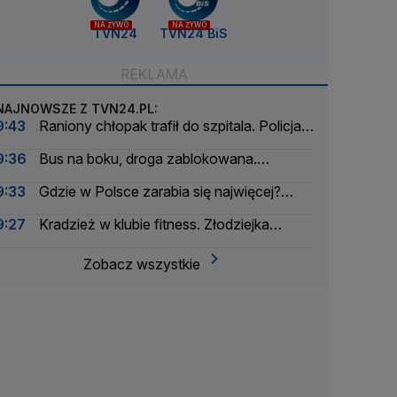
NA ŻYWO
NA ŻYWO
TVN24
TVN24 BiS
NAJNOWSZE Z TVN24.PL:
9:43
Raniony chłopak trafił do szpitala. Policja
zatrzymała dwóch 16-latków
9:36
Bus na boku, droga zablokowana.
Lądowały dwa śmigłowce LPR
9:33
Gdzie w Polsce zarabia się najwięcej?
Mała gmina zaskakuje
9:27
Kradzież w klubie fitness. Złodziejka
"zdobycze" próbowała wysłać za granicę
Zobacz wszystkie