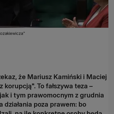
 Kozakiewicza"
ekaz, że Mariusz Kamiński i Maciej
z korupcją". To fałszywa teza –
 jak i tym prawomocnym z grudnia
za działania poza prawem: bo
zali, na ile konkretne osoby będą