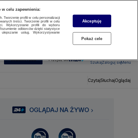
 w celu zapewnienia:
 Tworzenie profili w celu personalizacji
Akceptuję
wanych treści. Tworzenie profili w celu
ci. Wykorzystanie profili do wyboru
Rozumienie odbiorców dzięki statystyce
ulepszanie usług. Wykorzystywanie
Pokaż cele
SUBSKRYBUJ
Przejdź do
Szukaj
Zaloguj się
Menu
Czytaj
Słuchaj
Oglądaj
OGLĄDAJ NA ŻYWO