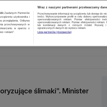
Wraz z naszymi partnerami przetwarzamy dane
161
Zaufanych Partnerów
Przechowywanie informacji na urządzeniu lub dostęp do nich.
treści. Wykorzystywanie profili w celu doboru spersonalizo
ządzeniu użytkownika i
spersonalizowanych reklam. Pomiar efektywności treś
bu przeglądania. Odbywa
spersonalizowanych reklam. Pomiar efektywności reklam. 
ania przechowywanych w
lub kombinacji danych z różnych źródeł. Rozwój i 
ograniczonych danych do wyboru reklam.
zetwarzaniu w oparciu o
ie i reklam”.
Lista partnerów (dostawców)
oryzujące ślimaki". Minister