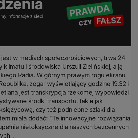
dzenia
y informacje z sieci
e jest w mediach społecznościowych, trwa 24
limatu i środowiska Urszuli Zielińskiej, a ją
lskiego Radia. W górnym prawym rogu ekranu
i Republika, zegar wyświetlający godzinę 19.32 i
etlana jest transkrypcja rzekomej wypowiedzi
zystywane środki transportu, takie jak
siężycową, czy też podniebne szlaki dla
em miała dodać: "Te innowacyjne rozwiązania
e zupełnie nietoksyczne dla naszych bezcennych
ych".