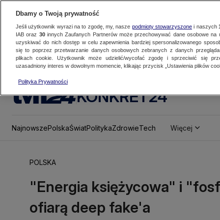
Dbamy o Twoją prywatność
Jeśli użytkownik wyrazi na to zgodę, my, nasze
podmioty stowarzyszone
i naszych
IAB oraz
30
innych Zaufanych Partnerów może przechowywać dane osobowe na ur
uzyskiwać do nich dostęp w celu zapewnienia bardziej spersonalizowanego sposo
się to poprzez przetwarzanie danych osobowych zebranych z danych przegląd
plikach cookie. Użytkownik może udzielić/wycofać zgodę i sprzeciwić się pr
uzasadniony interes w dowolnym momencie, klikając przycisk „Ustawienia plików cook
Polityka Prywatności
KONKRET24
Najnowsze
Polska
Świat
Polityka
Zdrowie
Tech
Więcej
POLSKA
"Energia księżycowa" i "fosf
ofiarą deep fake'a