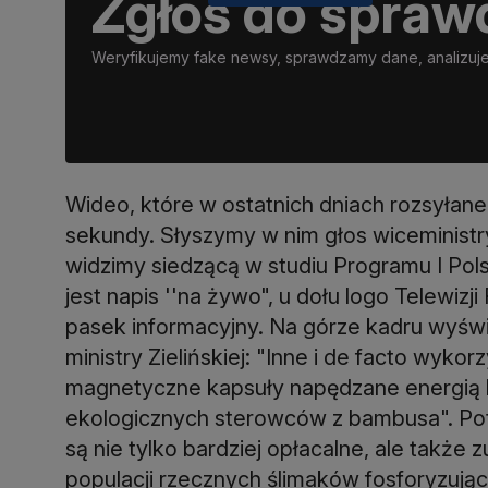
Zgłoś do spraw
Weryfikujemy fake newsy, sprawdzamy dane, analizujem
Wideo, które w ostatnich dniach rozsyłan
sekundy. Słyszymy w nim głos wiceministry k
widzimy siedzącą w studiu Programu I Po
jest napis ''na żywo", u dołu logo Telewizj
pasek informacyjny. Na górze kadru wyświ
ministry Zielińskiej: "Inne i de facto wykor
magnetyczne kapsuły napędzane energią k
ekologicznych sterowców z bambusa". Pot
są nie tylko bardziej opłacalne, ale takż
populacji rzecznych ślimaków fosforyzując