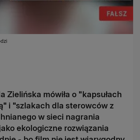
odzi
la Zielińska mówiła o "kapsułach
" i "szlakach dla sterowców z
nianego w sieci nagrania
jako ekologiczne rozwiązania
nie - bo film nie jest wiarygodny.