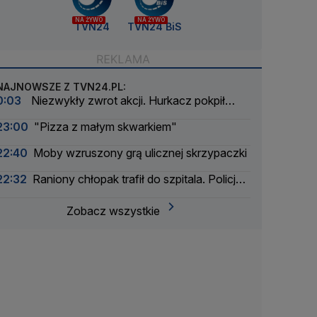
NA ŻYWO
NA ŻYWO
TVN24
TVN24 BiS
NAJNOWSZE Z TVN24.PL:
0:03
Niezwykły zwrot akcji. Hurkacz pokpił
sprawę
23:00
"Pizza z małym skwarkiem"
22:40
Moby wzruszony grą ulicznej skrzypaczki
22:32
Raniony chłopak trafił do szpitala. Policja
zatrzymała dwóch 16-latków
Zobacz wszystkie