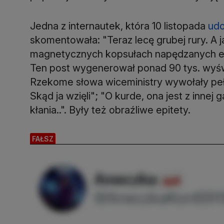
Jedna z internautek, która 10 listopada
udo
skomentowała: "Teraz lecę grubej rury. A ja
magnetycznych kopsułach napędzanych ene
Ten post wygenerował ponad 90 tys. wyświ
Rzekome słowa wiceministry wywołały pełn
Skąd ja wzięli"; "O kurde, ona jest z innej 
kłania..". Były też obraźliwe epitety.
FAŁSZ