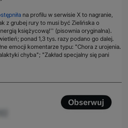
stępniła
na profilu w serwisie X to nagranie,
k z grubej rury to musi być Zielińska o
rgią księżycową!'' (pisownia oryginalna).
etleń; ponad 1,3 tys. razy podano go dalej.
e emocji komentarze typu: "Chora z urojenia.
galaktyki chyba"; "Zakład specjalny się pani