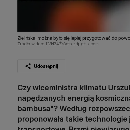
Zielińska: można było się lepiej przygotować do pow
Źródło wideo: TVN24
Źródło zdj. gł.: x.com
Udostępnij
Czy wiceministra klimatu Urszu
napędzanych energią kosmiczną
bambusa"? Według rozpowszech
proponowała takie technologie 
transportowe. Brzmi niewiarygod