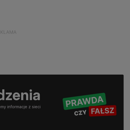
dzenia
y informacje z sieci