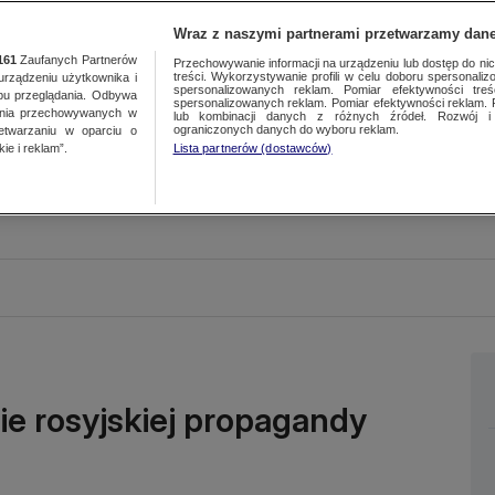
Wraz z naszymi partnerami przetwarzamy dane
161
Zaufanych Partnerów
Przechowywanie informacji na urządzeniu lub dostęp do nich.
treści. Wykorzystywanie profili w celu doboru spersonalizo
ządzeniu użytkownika i
spersonalizowanych reklam. Pomiar efektywności treś
bu przeglądania. Odbywa
spersonalizowanych reklam. Pomiar efektywności reklam. 
ania przechowywanych w
lub kombinacji danych z różnych źródeł. Rozwój i 
ograniczonych danych do wyboru reklam.
zetwarzaniu w oparciu o
ie i reklam”.
Lista partnerów (dostawców)
ie rosyjskiej propagandy