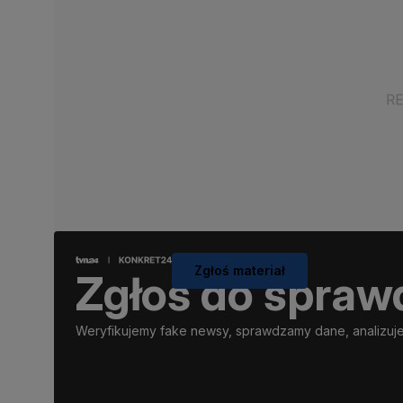
Zgłoś materiał
Zgłoś do spraw
Weryfikujemy fake newsy, sprawdzamy dane, analizujem