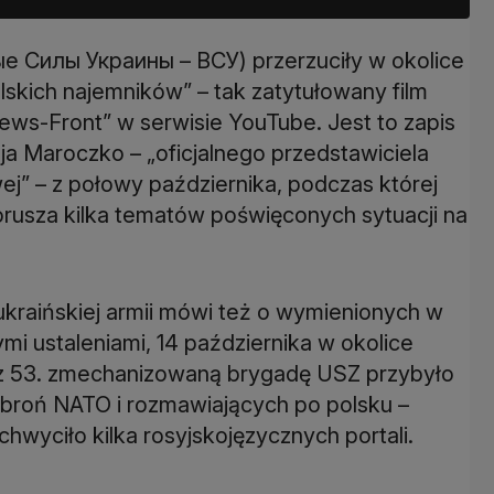
ые Силы Украины – ВСУ) przerzuciły w okolice
olskich najemników” – tak zatytułowany film
ews-Front” w serwisie YouTube. Jest to zapis
ja Maroczko – „oficjalnego przedstawiciela
ej” – z połowy października, podczas której
usza kilka tematów poświęconych sytuacji na
ukraińskiej armii mówi też o wymienionych w
ymi ustaleniami, 14 października w okolice
zez 53. zmechanizowaną brygadę USZ przybyło
 broń NATO i rozmawiających po polsku –
wyciło kilka rosyjskojęzycznych portali.