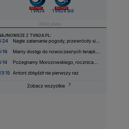
NA ŻYWO
NA ŻYWO
TVN24
TVN24 BiS
NAJNOWSZE Z TVN24.PL:
5:24
Nagłe załamanie pogody, przewróciły się
łodzie. Wyciągnęli z wody ponad 30 osób
5:16
Mamy dostęp do nowoczesnych terapii.
Ale tylko na papierze
5:14
Pożegnamy Morozowskiego, rocznica
Nawrockiego, burze i interwencje
23:15
Antoni zbłądził nie pierwszy raz
Zobacz wszystkie