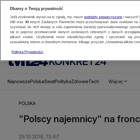
Dbamy o Twoją prywatność
Jeśli użytkownik wyrazi na to zgodę, my, nasze
podmioty stowarzyszone
i naszych
IAB oraz
30
innych Zaufanych Partnerów może przechowywać dane osobowe na ur
uzyskiwać do nich dostęp w celu zapewnienia bardziej spersonalizowanego sposo
się to poprzez przetwarzanie danych osobowych zebranych z danych przegląd
plikach cookie. Użytkownik może udzielić/wycofać zgodę i sprzeciwić się pr
uzasadniony interes w dowolnym momencie, klikając przycisk „Ustawienia plików cook
Polityka Prywatności
KONKRET24
Najnowsze
Polska
Świat
Polityka
Zdrowie
Tech
Więcej
POLSKA
"Polscy najemnicy" na fronc
29.10.2018, 13:47