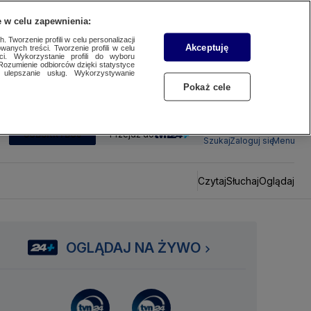
 w celu zapewnienia:
 Tworzenie profili w celu personalizacji
Akceptuję
wanych treści. Tworzenie profili w celu
ci. Wykorzystanie profili do wyboru
Rozumienie odbiorców dzięki statystyce
ulepszanie usług. Wykorzystywanie
Pokaż cele
SUBSKRYBUJ
Przejdź do
Szukaj
Zaloguj się
Menu
Czytaj
Słuchaj
Oglądaj
OGLĄDAJ NA ŻYWO