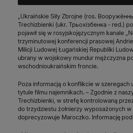
„Ukraińskie Siły Zbrojne (ros. Вооружённ
Trechizbienki (ukr. Трьохізбенка - red.) p
pojawił się w rosyjskojęzycznym kanale „N
trzyminutowej konferencji prasowej Andrie
Milicji Ludowej Ługańskiej Republiki Ludow
ubrany w wojskowy mundur mężczyzna por
wschodnioukraińskim froncie.
Poza informacją o konflikcie w szeregach 
tytule filmu najemnikach. – Zgodnie z nasz
Trechizbienki, w strefę kontrolowaną pr
do trzydziestu żołnierzy wyposażonych w
doprecyzowuje Maroczko. Informację podch