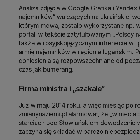
Analiza zdjęcia w Google Grafika i Yandex
najemników” walczących na ukraińskiej wojn
którym mowa, zostało wykorzystane np. we
portali w tekście zatytułowanym „Polscy naj
także w rosyjskojęzycznym intrenecie w li
armię najemników w regionie ługańskim. 
doniesienia są rozpowszechniane od począt
czas jak bumerang.
Firma ministra i „szakale”
Już w maju 2014 roku, a więc miesiąc po r
zmianynaziemi.pl alarmował, że „w mediach
starciach pod Słowiańskiem dowodzenie w
zaczyna się składać w bardzo niebezpiecz