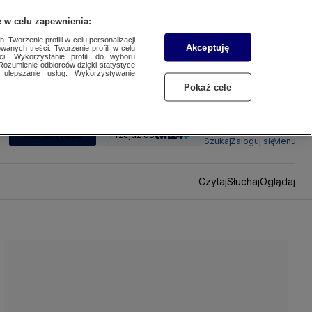
 w celu zapewnienia:
 Tworzenie profili w celu personalizacji
Akceptuję
wanych treści. Tworzenie profili w celu
ci. Wykorzystanie profili do wyboru
Rozumienie odbiorców dzięki statystyce
ulepszanie usług. Wykorzystywanie
Pokaż cele
SUBSKRYBUJ
Przejdź do
Szukaj
Zaloguj się
Menu
Czytaj
Słuchaj
Oglądaj