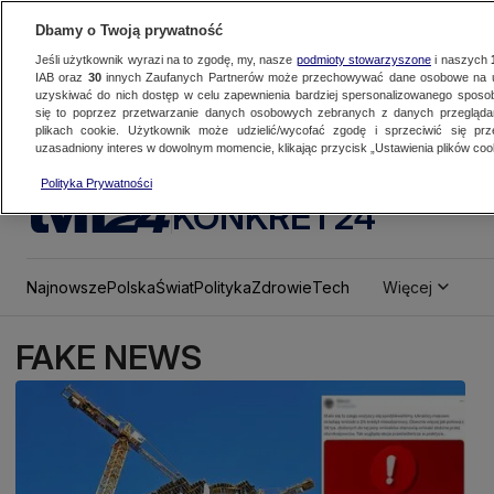
Dbamy o Twoją prywatność
Jeśli użytkownik wyrazi na to zgodę, my, nasze
podmioty stowarzyszone
i naszych
IAB oraz
30
innych Zaufanych Partnerów może przechowywać dane osobowe na ur
uzyskiwać do nich dostęp w celu zapewnienia bardziej spersonalizowanego sposo
się to poprzez przetwarzanie danych osobowych zebranych z danych przegląd
plikach cookie. Użytkownik może udzielić/wycofać zgodę i sprzeciwić się pr
uzasadniony interes w dowolnym momencie, klikając przycisk „Ustawienia plików cook
Polityka Prywatności
KONKRET24
Najnowsze
Polska
Świat
Polityka
Zdrowie
Tech
Więcej
FAKE NEWS