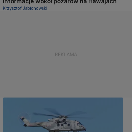
informacje wokół pożarów na Hawajach
Krzysztof Jabłonowski