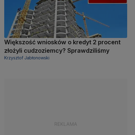
Większość wniosków o kredyt 2 procent
złożyli cudzoziemcy? Sprawdziliśmy
Krzysztof Jabłonowski