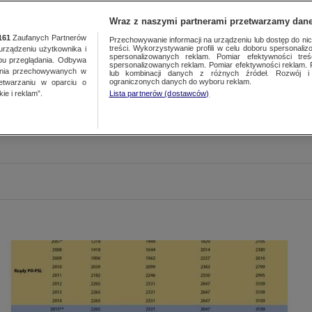
Wraz z naszymi partnerami przetwarzamy dane
161
Zaufanych Partnerów
Przechowywanie informacji na urządzeniu lub dostęp do nich.
treści. Wykorzystywanie profili w celu doboru spersonalizo
ządzeniu użytkownika i
spersonalizowanych reklam. Pomiar efektywności treś
bu przeglądania. Odbywa
spersonalizowanych reklam. Pomiar efektywności reklam. 
ania przechowywanych w
lub kombinacji danych z różnych źródeł. Rozwój i 
ograniczonych danych do wyboru reklam.
zetwarzaniu w oparciu o
ie i reklam”.
Lista partnerów (dostawców)