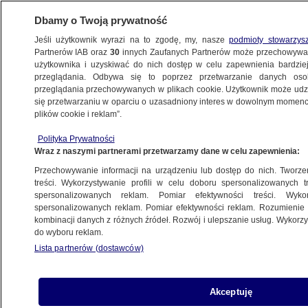
Dbamy o Twoją prywatność
Jeśli użytkownik wyrazi na to zgodę, my, nasze
podmioty stowarzys
Partnerów IAB oraz
30
innych Zaufanych Partnerów może przechowywa
KONKRET24
użytkownika i uzyskiwać do nich dostęp w celu zapewnienia bardzi
przeglądania. Odbywa się to poprzez przetwarzanie danych os
przeglądania przechowywanych w plikach cookie. Użytkownik może udzie
POLSKA
się przetwarzaniu w oparciu o uzasadniony interes w dowolnym momencie
plików cookie i reklam”.
Wassermann o wnioskach o podsłuchy:
Polityka Prywatności
sąd wie, na co się zgadza. Nie do końca
Wraz z naszymi partnerami przetwarzamy dane w celu zapewnienia:
Przechowywanie informacji na urządzeniu lub dostęp do nich. Tworzeni
Jan Kunert
treści. Wykorzystywanie profili w celu doboru spersonalizowanych tr
spersonalizowanych reklam. Pomiar efektywności treści. Wyko
25.09.2023, 17:39
spersonalizowanych reklam. Pomiar efektywności reklam. Rozumienie o
kombinacji danych z różnych źródeł. Rozwój i ulepszanie usług. Wykor
do wyboru reklam.
Udostępnij
Lista partnerów (dostawców)
Akceptuję