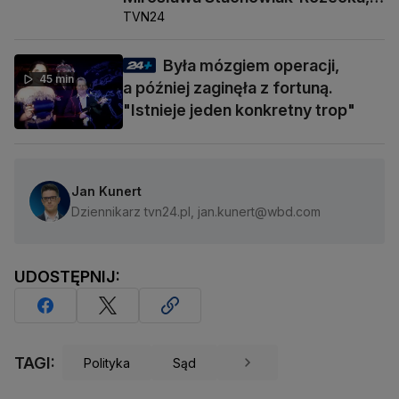
TVN24
Barbara Socha
Była mózgiem operacji,
45 min
a później zaginęła z fortuną.
"Istnieje jeden konkretny trop"
Jan Kunert
Dziennikarz tvn24.pl, jan.kunert@wbd.com
UDOSTĘPNIJ:
TAGI:
Polityka
Sąd