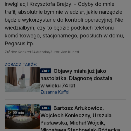
inwigilacji Krzysztofa Brejzy: - Gdyby do mnie
trafił, absolutnie bym nie wiedział, jakie narzędzie
będzie wykorzystane do kontroli operacyjnej. Nie
wiedziałbym, czy to będzie podsłuch telefonu
komórkowego, stacjonarnego, podsłuch w domu,
Pegasus itp.
Źródło: Konkret24
Autorka/Autor: Jan Kunert
ZOBACZ TAKŻE:
Objawy miała już jako
nastolatka. Diagnozę dostała
w wieku 74 lat
Zuzanna Kuffel
Bartosz Arłukowicz,
55 min
Wojciech Konieczny, Urszula
Pasławska, Michał Wójcik,
Mirosława Stachowiak-Różecka,