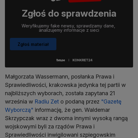
Zgłoś do sprawdzenia
Weryfikujemy fake newsy, sprawdzamy dane, 
analizujemy informacje z sieci
Zgłoś materiał
Małgorzata Wassermann, posłanka Prawa i
Sprawiedliwości, krakowska jedynka tej partii w
najbliższych wyborach, została zapytana 21
września w
Radiu Zet
o podaną przez
"Gazetę
Wyborczą"
informację, że gen. Waldemar
Skrzypczak wraz z dwoma innymi wysoką rangą
wojskowymi byli za rządów Prawa i
Sprawiedliwości inwigilowani szpiegowskim