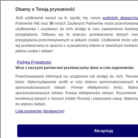
Dbamy o Twoją prywatność
Jeśli użytkownik wyrazi na to zgodę, my, nasze
podmioty stowarzys
Partnerów IAB oraz
30
innych Zaufanych Partnerów może przechowywa
KONKRET24
użytkownika i uzyskiwać do nich dostęp w celu zapewnienia bardzi
przeglądania. Odbywa się to poprzez przetwarzanie danych os
przeglądania przechowywanych w plikach cookie. Użytkownik może udzie
POLSKA
się przetwarzaniu w oparciu o uzasadniony interes w dowolnym momencie
plików cookie i reklam”.
Media Sakiewicza. Gdzie nie spojrzeć,
Polityka Prywatności
ludzie PiS
Wraz z naszymi partnerami przetwarzamy dane w celu zapewnienia:
Przechowywanie informacji na urządzeniu lub dostęp do nich. Tworzeni
Jan Kunert
treści. Wykorzystywanie profili w celu doboru spersonalizowanych tr
spersonalizowanych reklam. Pomiar efektywności treści. Wyko
31.01.2025, 13:12
spersonalizowanych reklam. Pomiar efektywności reklam. Rozumienie o
kombinacji danych z różnych źródeł. Rozwój i ulepszanie usług. Wykor
do wyboru reklam.
Udostępnij
Lista partnerów (dostawców)
Akceptuję