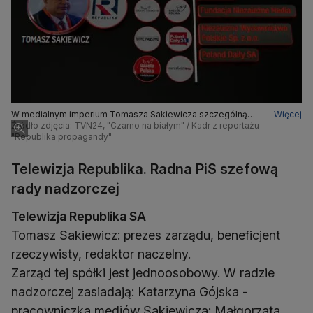
W medialnym imperium Tomasza Sakiewicza szczególną
Więcej
rolę z punktu widzenia interesów PiS pełni teraz Telewizja
Źródło zdjęcia: TVN24, "Czarno na białym" / Kadr z reportażu
Republika
"Republika propagandy"
Telewizja Republika. Radna PiS szefową
rady nadzorczej
Telewizja Republika SA
Tomasz Sakiewicz: prezes zarządu, beneficjent
rzeczywisty, redaktor naczelny.
Zarząd tej spółki jest jednoosobowy. W radzie
nadzorczej zasiadają: Katarzyna Gójska -
pracowniczka mediów Sakiewicza; Małgorzata