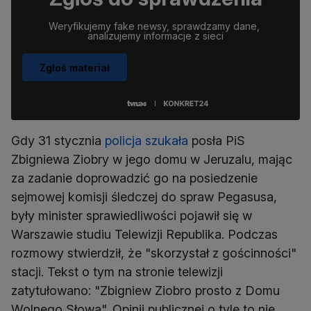
Weryfikujemy fake newsy, sprawdzamy dane, 
analizujemy informacje z sieci
Zgłoś materiał
Gdy 31 stycznia
policja szukała
posła PiS
Zbigniewa Ziobry w jego domu w Jeruzalu, mając
za zadanie doprowadzić go na posiedzenie
sejmowej komisji śledczej do spraw Pegasusa,
były minister sprawiedliwości pojawił się w
Warszawie studiu Telewizji Republika. Podczas
rozmowy stwierdził, że "skorzystał z gościnności"
stacji. Tekst o tym na stronie telewizji
zatytułowano: "Zbigniew Ziobro prosto z Domu
Wolnego Słowa". Opinii publicznej o tyle to nie