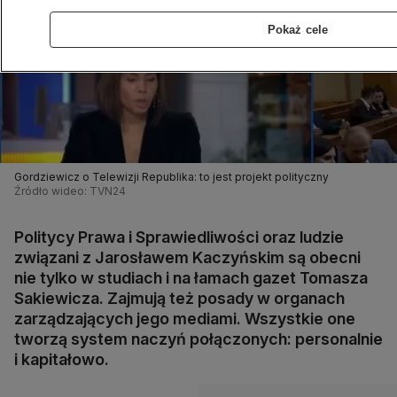
Pokaż cele
Gordziewicz o Telewizji Republika: to jest projekt polityczny
Źródło wideo: TVN24
Politycy Prawa i Sprawiedliwości oraz ludzie
związani z Jarosławem Kaczyńskim są obecni
nie tylko w studiach i na łamach gazet Tomasza
Sakiewicza. Zajmują też posady w organach
zarządzających jego mediami. Wszystkie one
tworzą system naczyń połączonych: personalnie
i kapitałowo.