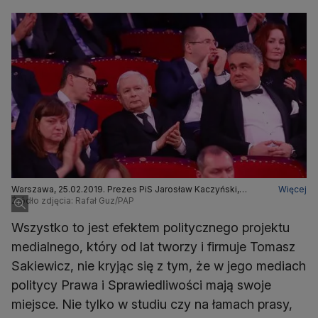
Warszawa, 25.02.2019. Prezes PiS Jarosław Kaczyński,
Więcej
premier Mateusz Morawiecki i Tomasz Sakiewicz na
Źródło zdjęcia: Rafał Guz/PAP
podczas gali nagrody Człowiek Roku 2018 przyznawanej
przez "Gazetę Polską"
Wszystko to jest efektem politycznego projektu
medialnego, który od lat tworzy i firmuje Tomasz
Sakiewicz, nie kryjąc się z tym, że w jego mediach
politycy Prawa i Sprawiedliwości mają swoje
miejsce. Nie tylko w studiu czy na łamach prasy,