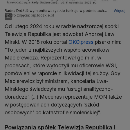
Radna Dróżdż wymieniła wszystkie funkcje w podmiotach
Więcej
tworzących Strefę Wolnego Słowa w swoim ostatnim
Źródło zdjęcia: bip.lodzkie.pl
oświadczeniu majątkowym
Od lutego 2024 roku w radzie nadzorczej spółki
Telewizja Republika jest adwokat Andrzej Lew
Mirski. W 2018 roku portal
OKO.press
pisał o nim:
"To jeden z najbliższych współpracowników
Macierewicza. Reprezentował go m.in. w
procesach, które wytoczyli mu oficerowie WSI,
pomówieni w raporcie z likwidacji tej służby. Gdy
Macierewicz był ministrem, kancelaria Lwa-
Mirskiego świadczyła mu 'usługi analityczno-
doradcze'. (...) Mecenas reprezentuje MON także
w postępowaniach dotyczących 'szkód
osobowych' po katastrofie smoleńskiej".
Powiązania spółek Telewizja Republika i