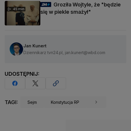
Groziła Wojtyle, że "będzie
45 min
się w piekle smażył"
Jan Kunert
Dziennikarz tvn24.pl, jan.kunert@wbd.com
UDOSTĘPNIJ:
TAGI:
Sejm
Konstytucja RP