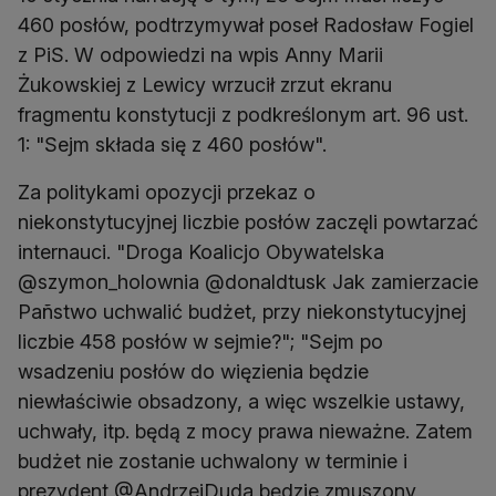
460 posłów, podtrzymywał poseł Radosław Fogiel
z PiS. W odpowiedzi na wpis Anny Marii
Żukowskiej z Lewicy wrzucił zrzut ekranu
fragmentu konstytucji z podkreślonym art. 96 ust.
1: "Sejm składa się z 460 posłów".
Za politykami opozycji przekaz o
niekonstytucyjnej liczbie posłów zaczęli powtarzać
internauci. "Droga Koalicjo Obywatelska
@szymon_holownia @donaldtusk Jak zamierzacie
Pañstwo uchwalić budżet, przy niekonstytucyjnej
liczbie 458 posłów w sejmie?"; "Sejm po
wsadzeniu posłów do więzienia będzie
niewłaściwie obsadzony, a więc wszelkie ustawy,
uchwały, itp. będą z mocy prawa nieważne. Zatem
budżet nie zostanie uchwalony w terminie i
prezydent @AndrzejDuda będzie zmuszony