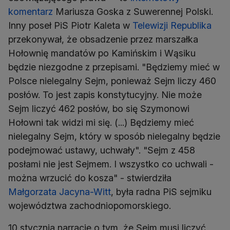
komentarz
Mariusza Goska z Suwerennej Polski.
Inny poseł PiS Piotr Kaleta w
Telewizji Republika
przekonywał, że obsadzenie przez marszałka
Hołownię mandatów po Kamińskim i Wąsiku
będzie niezgodne z przepisami. "Będziemy mieć w
Polsce nielegalny Sejm, ponieważ Sejm liczy 460
posłów. To jest zapis konstytucyjny. Nie może
Sejm liczyć 462 posłów, bo się Szymonowi
Hołowni tak widzi mi się. (...) Będziemy mieć
nielegalny Sejm, który w sposób nielegalny będzie
podejmować ustawy, uchwały". "Sejm z 458
posłami nie jest Sejmem. I wszystko co uchwali -
można wrzucić do kosza" - stwierdziła
Małgorzata Jacyna-Witt
, była radna PiS sejmiku
województwa zachodniopomorskiego.
10 stycznia narrację o tym, że Sejm musi liczyć