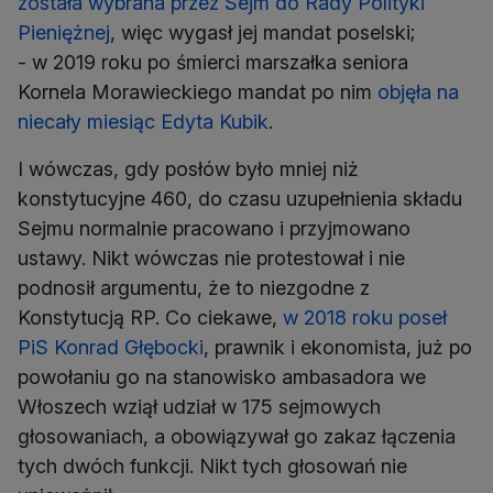
została wybrana przez Sejm do Rady Polityki
Pieniężnej
, więc wygasł jej mandat poselski;
- w 2019 roku po śmierci marszałka seniora
Kornela Morawieckiego mandat po nim
objęła na
niecały miesiąc Edyta Kubik
.
I wówczas, gdy posłów było mniej niż
konstytucyjne 460, do czasu uzupełnienia składu
Sejmu normalnie pracowano i przyjmowano
ustawy. Nikt wówczas nie protestował i nie
podnosił argumentu, że to niezgodne z
Konstytucją RP. Co ciekawe,
w 2018 roku poseł
PiS Konrad Głębocki
, prawnik i ekonomista, już po
powołaniu go na stanowisko ambasadora we
Włoszech wziął udział w 175 sejmowych
głosowaniach, a obowiązywał go zakaz łączenia
tych dwóch funkcji. Nikt tych głosowań nie