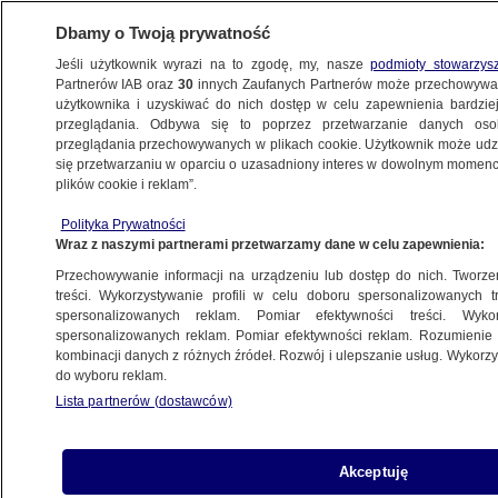
Dbamy o Twoją prywatność
Jeśli użytkownik wyrazi na to zgodę, my, nasze
podmioty stowarzys
Partnerów IAB oraz
30
innych Zaufanych Partnerów może przechowywa
KONKRET24
użytkownika i uzyskiwać do nich dostęp w celu zapewnienia bardzi
przeglądania. Odbywa się to poprzez przetwarzanie danych os
przeglądania przechowywanych w plikach cookie. Użytkownik może udzie
POLSKA
się przetwarzaniu w oparciu o uzasadniony interes w dowolnym momencie
plików cookie i reklam”.
"Nielegalny Sejm". Czy musi być 460
Polityka Prywatności
posłów? Wyjaśniamy fałszywy przekaz PiS
Wraz z naszymi partnerami przetwarzamy dane w celu zapewnienia:
Przechowywanie informacji na urządzeniu lub dostęp do nich. Tworzeni
Jan Kunert
treści. Wykorzystywanie profili w celu doboru spersonalizowanych tr
spersonalizowanych reklam. Pomiar efektywności treści. Wyko
10.01.2024, 15:30
spersonalizowanych reklam. Pomiar efektywności reklam. Rozumienie o
kombinacji danych z różnych źródeł. Rozwój i ulepszanie usług. Wykor
do wyboru reklam.
Udostępnij
Lista partnerów (dostawców)
Akceptuję