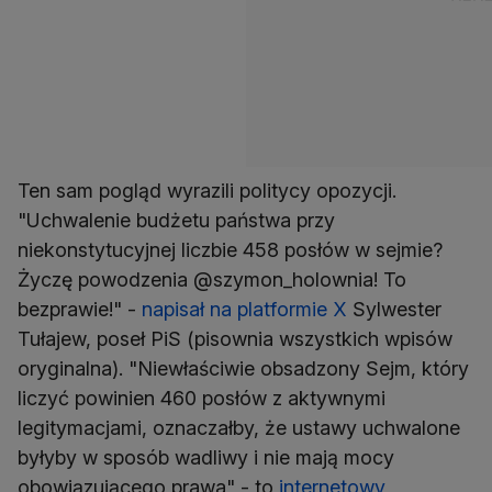
Ten sam pogląd wyrazili politycy opozycji.
"Uchwalenie budżetu państwa przy
niekonstytucyjnej liczbie 458 posłów w sejmie?
Życzę powodzenia @szymon_holownia! To
bezprawie!" -
napisał na platformie X
Sylwester
Tułajew, poseł PiS (pisownia wszystkich wpisów
oryginalna). "Niewłaściwie obsadzony Sejm, który
liczyć powinien 460 posłów z aktywnymi
legitymacjami, oznaczałby, że ustawy uchwalone
byłyby w sposób wadliwy i nie mają mocy
obowiązującego prawa" - to
internetowy