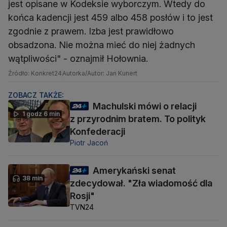
jest opisane w Kodeksie wyborczym. Wtedy do
końca kadencji jest 459 albo 458 posłów i to jest
zgodnie z prawem. Izba jest prawidłowo
obsadzona. Nie można mieć do niej żadnych
wątpliwości" - oznajmił Hołownia.
Źródło: Konkret24
Autorka/Autor: Jan Kunert
ZOBACZ TAKŻE:
Machulski mówi o relacji
1 godz 6 min
z przyrodnim bratem. To polityk
Konfederacji
Piotr Jacoń
Amerykański senat
38 min
zdecydował. "Zła wiadomość dla
Rosji"
TVN24