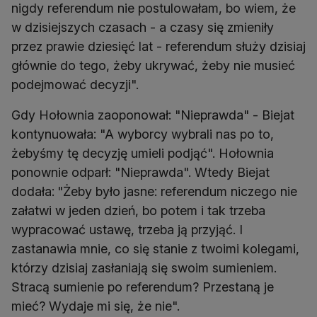
nigdy referendum nie postulowałam, bo wiem, że
w dzisiejszych czasach - a czasy się zmieniły
przez prawie dziesięć lat - referendum służy dzisiaj
głównie do tego, żeby ukrywać, żeby nie musieć
podejmować decyzji".
Gdy Hołownia zaoponował: "Nieprawda" - Biejat
kontynuowała: "A wyborcy wybrali nas po to,
żebyśmy tę decyzję umieli podjąć". Hołownia
ponownie odparł: "Nieprawda". Wtedy Biejat
dodała:
"Żeby było jasne: referendum niczego nie
załatwi w jeden dzień, bo potem i tak trzeba
wypracować ustawę, trzeba ją przyjąć. I
zastanawia mnie, co się stanie z twoimi kolegami,
którzy dzisiaj zasłaniają się swoim sumieniem.
Stracą sumienie po referendum? Przestaną je
mieć? Wydaje mi się, że nie".