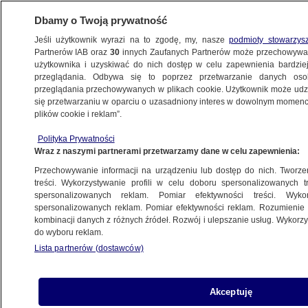
Dbamy o Twoją prywatność
Jeśli użytkownik wyrazi na to zgodę, my, nasze
podmioty stowarzys
Partnerów IAB oraz
30
innych Zaufanych Partnerów może przechowywa
KONKRET24
użytkownika i uzyskiwać do nich dostęp w celu zapewnienia bardzi
przeglądania. Odbywa się to poprzez przetwarzanie danych os
przeglądania przechowywanych w plikach cookie. Użytkownik może udzie
POLSKA
się przetwarzaniu w oparciu o uzasadniony interes w dowolnym momencie
plików cookie i reklam”.
Hołownia o prawie do aborcji: niech "naród
Polityka Prywatności
zdecyduje". To tak nie działa
Wraz z naszymi partnerami przetwarzamy dane w celu zapewnienia:
Przechowywanie informacji na urządzeniu lub dostęp do nich. Tworzeni
Gabriela Sieczkowska
treści. Wykorzystywanie profili w celu doboru spersonalizowanych tr
spersonalizowanych reklam. Pomiar efektywności treści. Wyko
7.05.2025, 11:40
spersonalizowanych reklam. Pomiar efektywności reklam. Rozumienie o
kombinacji danych z różnych źródeł. Rozwój i ulepszanie usług. Wykor
do wyboru reklam.
Udostępnij
Lista partnerów (dostawców)
Akceptuję