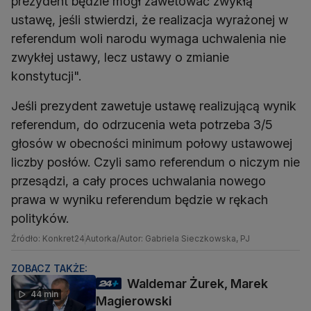
prezydent będzie mógł zawetować zwykłą
ustawę, jeśli stwierdzi, że realizacja wyrażonej w
referendum woli narodu wymaga uchwalenia nie
zwykłej ustawy, lecz ustawy o zmianie
konstytucji".
Jeśli prezydent zawetuje ustawę realizującą wynik
referendum, do odrzucenia weta potrzeba 3/5
głosów w obecności minimum połowy ustawowej
liczby posłów. Czyli samo referendum o niczym nie
przesądzi, a cały proces uchwalania nowego
prawa w wyniku referendum będzie w rękach
polityków.
Źródło: Konkret24
Autorka/Autor: Gabriela Sieczkowska, PJ
ZOBACZ TAKŻE:
Waldemar Żurek, Marek
44 min
Magierowski