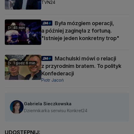
TVN24
Była mózgiem operacji,
45 min
a później zaginęła z fortuną.
"Istnieje jeden konkretny trop"
Machulski mówi o relacji
1 godz 6 min
z przyrodnim bratem. To polityk
Konfederacji
Piotr Jacoń
Gabriela Sieczkowska
Dziennikarka serwisu Konkret24
UDOSTĘPNIJ: