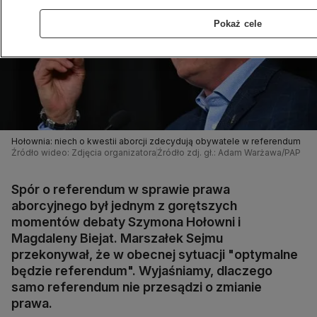
Pokaż cele
Hołownia: niech o kwestii aborcji zdecydują obywatele w referendum
Źródło wideo: Zdjęcia organizatora
Źródło zdj. gł.: Adam Warżawa/PAP
Spór o referendum w sprawie prawa
aborcyjnego był jednym z gorętszych
momentów debaty Szymona Hołowni i
Magdaleny Biejat. Marszałek Sejmu
przekonywał, że w obecnej sytuacji "optymalne
będzie referendum". Wyjaśniamy, dlaczego
samo referendum nie przesądzi o zmianie
prawa.