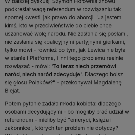
W dalszej dyskusji Szymon Hołownia znowu
podkreślał wagę referendum w rozwiązaniu tak
spornej kwestii jak prawo do aborcji. "Ja jestem
kimś, kto w przeciwieństwie do ciebie chce
uszanować wolę narodu. Nie zasłania się posłami,
nie zasłania się koalicyjnymi partyjnymi gierkami,
tylko mówi - również po tym, jak Lewica nie była
w stanie i Platforma, i inni tego problemu realnie
rozwiązać - mówi:
'To teraz niech przemówi
naród, niech naród zdecyduje'
. Dlaczego boisz
się głosu Polaków?" - przekonywał Magdalenę
Biejat.
Potem pytanie zadała młoda kobieta: dlaczego
osobami decydującymi - bo mogliby brać udział w
referendum - mieliby być "emeryci, księża i
zakonnice", których ten problem nie dotyczy?