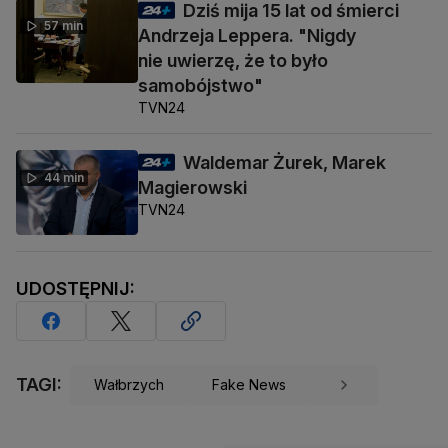
Dziś mija 15 lat od śmierci
57 min
Andrzeja Leppera. "Nigdy
nie uwierzę, że to było
samobójstwo"
TVN24
Waldemar Żurek, Marek
44 min
Magierowski
TVN24
UDOSTĘPNIJ:
TAGI:
Wałbrzych
Fake News