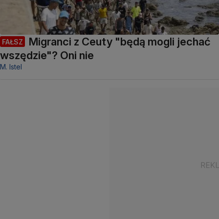
Migranci z Ceuty "będą mogli jechać
FAŁSZ
wszędzie"? Oni nie
M. Istel