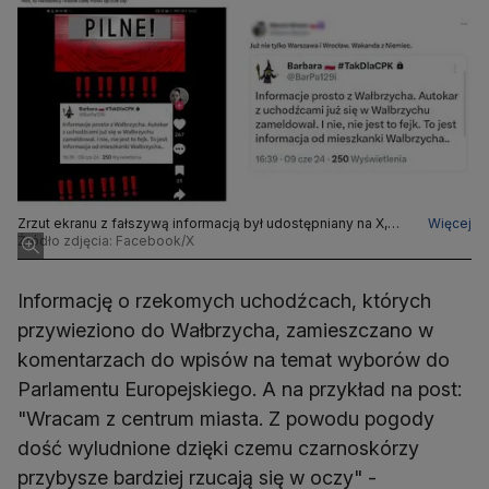
Zrzut ekranu z fałszywą informacją był udostępniany na X,
Więcej
Facebooku i TikToku
Źródło zdjęcia: Facebook/X
Informację o rzekomych uchodźcach, których
przywieziono do Wałbrzycha, zamieszczano w
komentarzach do wpisów na temat wyborów do
Parlamentu Europejskiego. A na przykład na post:
"Wracam z centrum miasta. Z powodu pogody
dość wyludnione dzięki czemu czarnoskórzy
przybysze bardziej rzucają się w oczy" -