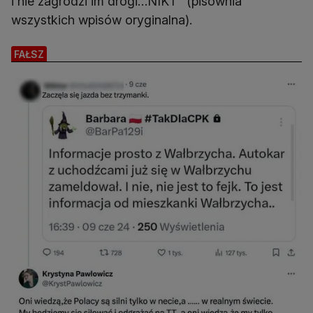
i nie zagrodzi im drogi…NIKT" (pisownia
wszystkich wpisów oryginalna).
FAŁSZ