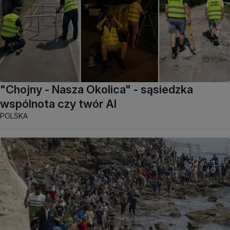
"Chojny - Nasza Okolica" - sąsiedzka
wspólnota czy twór AI
POLSKA