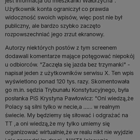
jest informacja od mieszkanki Wałbrzycha".
Użytkownik konta ograniczył co prawda
widoczność swoich wpisów, więc post nie był
publiczny, ale bardzo szybko zaczęto
rozpowszechniać jego zrzut ekranowy.
Autorzy niektórych postów z tym screenem
dodawali komentarze mające potęgować niepokój
u odbiorców. "Zaczęła się jazda bez trzymanki" -
napisał jeden z użytkowników serwisu X. Ten wpis
wyświetlono ponad 120 tys. razy. Skomentowała
go m.in. sędzia Trybunału Konstytucyjnego, była
posłanka PiS Krystyna Pawłowicz: "Oni wiedzą,że
Polacy są silni tylko w necie,a …… w realnym
świecie. My będziemy się siłować i odgrażać na
TT ,a oni wiedzą,że my tylko umiemy się
organizować wirtualnie,że w realu nikt nie wyjdzie