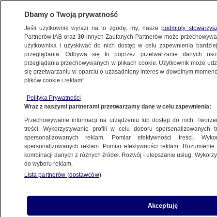
Dbamy o Twoją prywatność
Jeśli użytkownik wyrazi na to zgodę, my, nasze
podmioty stowarzys
Partnerów IAB oraz
30
innych Zaufanych Partnerów może przechowywa
KONKRET24
użytkownika i uzyskiwać do nich dostęp w celu zapewnienia bardzi
przeglądania. Odbywa się to poprzez przetwarzanie danych os
przeglądania przechowywanych w plikach cookie. Użytkownik może udzie
POLSKA
się przetwarzaniu w oparciu o uzasadniony interes w dowolnym momencie
plików cookie i reklam”.
"Zaczęło się", "autokar z uchodźcami
Polityka Prywatności
w Wałbrzychu". Uwaga na fałszywkę
Wraz z naszymi partnerami przetwarzamy dane w celu zapewnienia:
Przechowywanie informacji na urządzeniu lub dostęp do nich. Tworzeni
16.06.2024, 13:40
treści. Wykorzystywanie profili w celu doboru spersonalizowanych tr
spersonalizowanych reklam. Pomiar efektywności treści. Wyko
spersonalizowanych reklam. Pomiar efektywności reklam. Rozumienie o
Udostępnij
kombinacji danych z różnych źródeł. Rozwój i ulepszanie usług. Wykor
do wyboru reklam.
Informacja, jakoby w Wałbrzychu miał się
Lista partnerów (dostawców)
pojawić jakiś autokar z uchodźcami z Afryki, od
kilku dni jest rozpowszechniana w mediach
społecznościowych - w różnej formie. Nie jest
Akceptuję
prawdziwa. Wygląda to na skoordynowaną