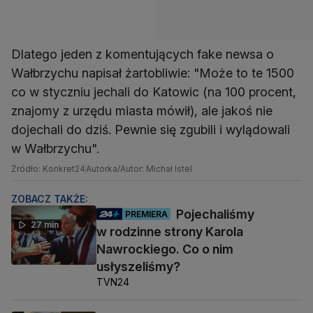
Dlatego jeden z komentujących fake newsa o
Wałbrzychu napisał żartobliwie: "Może to te 1500
co w styczniu jechali do Katowic (na 100 procent,
znajomy z urzędu miasta mówił), ale jakoś nie
dojechali do dziś. Pewnie się zgubili i wylądowali
w Wałbrzychu".
Źródło: Konkret24
Autorka/Autor: Michał Istel
ZOBACZ TAKŻE:
Pojechaliśmy
PREMIERA
27 min
w rodzinne strony Karola
Nawrockiego. Co o nim
usłyszeliśmy?
TVN24