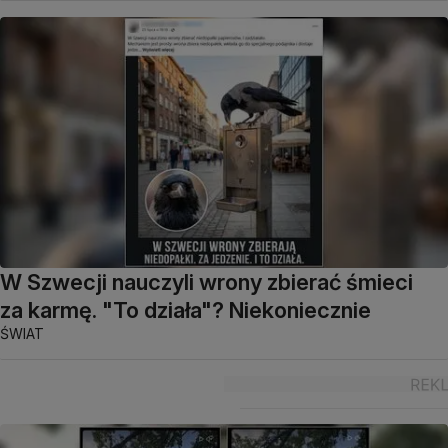
W Szwecji nauczyli wrony zbierać śmieci
za karmę. "To działa"? Niekoniecznie
ŚWIAT