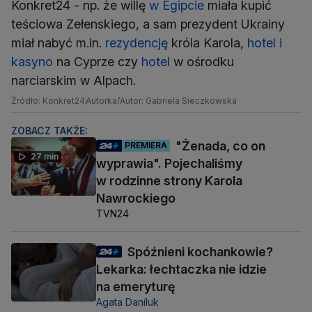
Konkret24 - np. że willę
w Egipcie
miała kupić
teściowa Zełenskiego, a sam prezydent Ukrainy
miał nabyć m.in.
rezydencję
króla Karola,
hotel i
kasyno
na Cyprze czy
hotel
w ośrodku
narciarskim w Alpach.
Źródło: Konkret24
Autorka/Autor: Gabriela Sieczkowska
ZOBACZ TAKŻE:
"Żenada, co on
PREMIERA
27 min
wyprawia". Pojechaliśmy
w rodzinne strony Karola
Nawrockiego
TVN24
Spóźnieni kochankowie?
Lekarka: łechtaczka nie idzie
na emeryturę
Agata Daniluk