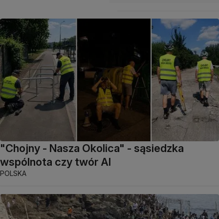
"Chojny - Nasza Okolica" - sąsiedzka
wspólnota czy twór AI
POLSKA