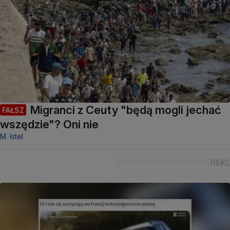
Migranci z Ceuty "będą mogli jechać
FAŁSZ
wszędzie"? Oni nie
M. Istel