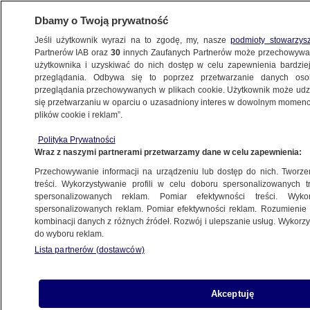
Dbamy o Twoją prywatność
Jeśli użytkownik wyrazi na to zgodę, my, nasze
podmioty stowarzys
Partnerów IAB oraz
30
innych Zaufanych Partnerów może przechowywa
KONKRET24
użytkownika i uzyskiwać do nich dostęp w celu zapewnienia bardzi
przeglądania. Odbywa się to poprzez przetwarzanie danych os
przeglądania przechowywanych w plikach cookie. Użytkownik może udzie
FAŁSZ
się przetwarzaniu w oparciu o uzasadniony interes w dowolnym momencie
plików cookie i reklam”.
Zełenski i kopalnie platyny w RPA. Fejk
Polityka Prywatności
przed planowaną wizytą
Wraz z naszymi partnerami przetwarzamy dane w celu zapewnienia:
Przechowywanie informacji na urządzeniu lub dostęp do nich. Tworzeni
Gabriela Sieczkowska
treści. Wykorzystywanie profili w celu doboru spersonalizowanych tr
spersonalizowanych reklam. Pomiar efektywności treści. Wyko
13.04.2025, 13:55
spersonalizowanych reklam. Pomiar efektywności reklam. Rozumienie o
kombinacji danych z różnych źródeł. Rozwój i ulepszanie usług. Wykor
do wyboru reklam.
Udostępnij
Lista partnerów (dostawców)
Akceptuję