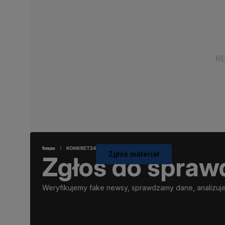
Zgłoś materiał
Zgłoś do spraw
Weryfikujemy fake newsy, sprawdzamy dane, analizujem