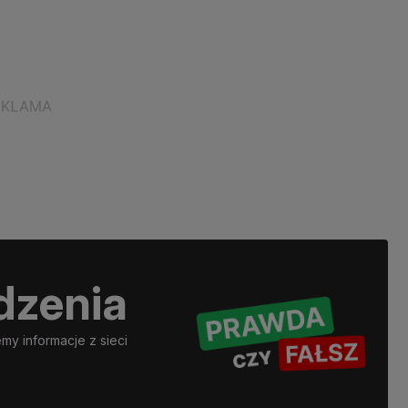
dzenia
y informacje z sieci