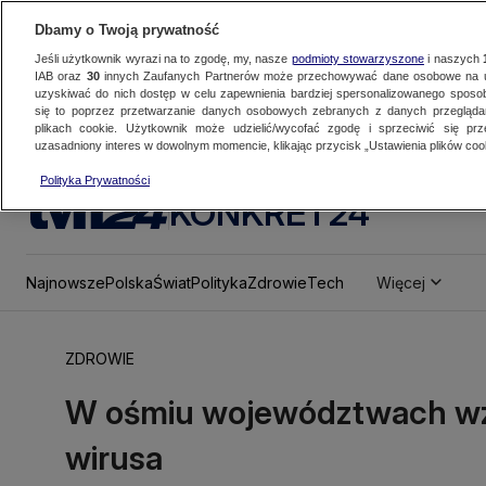
Dbamy o Twoją prywatność
Jeśli użytkownik wyrazi na to zgodę, my, nasze
podmioty stowarzyszone
i naszych
IAB oraz
30
innych Zaufanych Partnerów może przechowywać dane osobowe na ur
uzyskiwać do nich dostęp w celu zapewnienia bardziej spersonalizowanego sposo
się to poprzez przetwarzanie danych osobowych zebranych z danych przegląd
plikach cookie. Użytkownik może udzielić/wycofać zgodę i sprzeciwić się pr
uzasadniony interes w dowolnym momencie, klikając przycisk „Ustawienia plików cook
Polityka Prywatności
KONKRET24
Najnowsze
Polska
Świat
Polityka
Zdrowie
Tech
Więcej
ZDROWIE
W ośmiu województwach wzr
wirusa