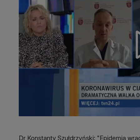
Dr Konstanty Szułdrzyński: "Epidemia wra