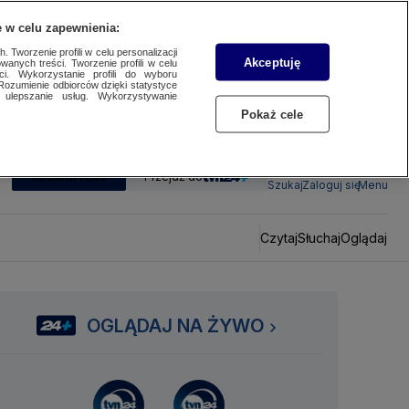
 w celu zapewnienia:
 Tworzenie profili w celu personalizacji
Akceptuję
wanych treści. Tworzenie profili w celu
ci. Wykorzystanie profili do wyboru
Rozumienie odbiorców dzięki statystyce
ulepszanie usług. Wykorzystywanie
Pokaż cele
SUBSKRYBUJ
Przejdź do
Szukaj
Zaloguj się
Menu
Czytaj
Słuchaj
Oglądaj
OGLĄDAJ NA ŻYWO