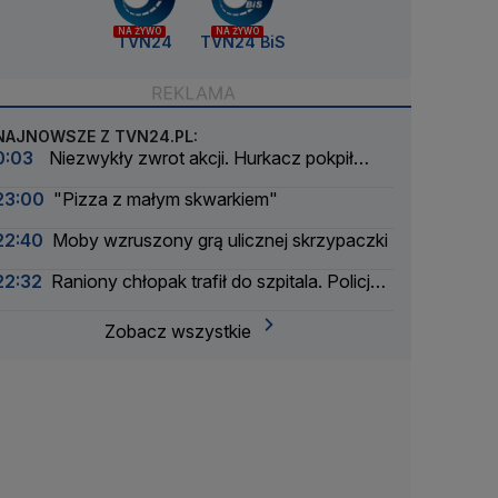
NA ŻYWO
NA ŻYWO
TVN24
TVN24 BiS
NAJNOWSZE Z TVN24.PL:
0:03
Niezwykły zwrot akcji. Hurkacz pokpił
sprawę
23:00
"Pizza z małym skwarkiem"
22:40
Moby wzruszony grą ulicznej skrzypaczki
22:32
Raniony chłopak trafił do szpitala. Policja
zatrzymała dwóch 16-latków
Zobacz wszystkie