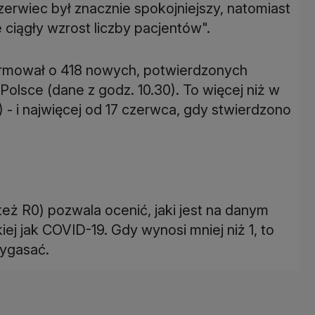
zerwiec był znacznie spokojniejszy, natomiast
 ciągły wzrost liczby pacjentów".
formował o 418 nowych, potwierdzonych
lsce (dane z godz. 10.30). To więcej niż w
- i najwięcej od 17 czerwca, gdy stwierdzono
eż R0) pozwala ocenić, jaki jest na danym
iej jak COVID-19. Gdy wynosi mniej niż 1, to
wygasać.