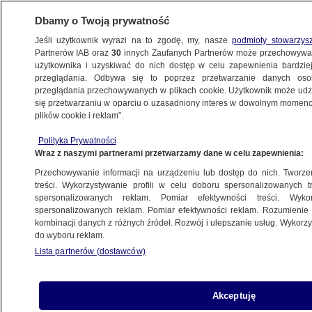
Dbamy o Twoją prywatność
Jeśli użytkownik wyrazi na to zgodę, my, nasze
podmioty stowarzys
Partnerów IAB oraz
30
innych Zaufanych Partnerów może przechowywa
KONKRET24
użytkownika i uzyskiwać do nich dostęp w celu zapewnienia bardzi
przeglądania. Odbywa się to poprzez przetwarzanie danych os
przeglądania przechowywanych w plikach cookie. Użytkownik może udzie
NAUKA
się przetwarzaniu w oparciu o uzasadniony interes w dowolnym momencie
plików cookie i reklam”.
"Kolejny przykład szkodliwości 5G"?
Polityka Prywatności
To nie jest grafen ze szczepionek
Wraz z naszymi partnerami przetwarzamy dane w celu zapewnienia:
Przechowywanie informacji na urządzeniu lub dostęp do nich. Tworzeni
8.08.2022, 17:21
treści. Wykorzystywanie profili w celu doboru spersonalizowanych tr
spersonalizowanych reklam. Pomiar efektywności treści. Wyko
spersonalizowanych reklam. Pomiar efektywności reklam. Rozumienie o
Udostępnij
kombinacji danych z różnych źródeł. Rozwój i ulepszanie usług. Wykor
do wyboru reklam.
Lista partnerów (dostawców)
Akceptuję