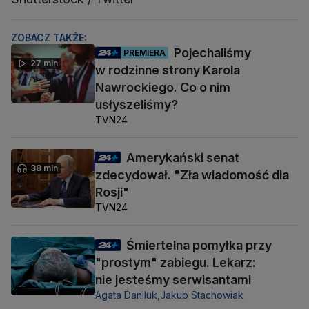
ZOBACZ TAKŻE:
Pojechaliśmy
PREMIERA
27 min
w rodzinne strony Karola
Nawrockiego. Co o nim
usłyszeliśmy?
TVN24
Amerykański senat
38 min
zdecydował. "Zła wiadomość dla
Rosji"
TVN24
Śmiertelna pomyłka przy
"prostym" zabiegu. Lekarz:
nie jesteśmy serwisantami
Agata Daniluk,
Jakub Stachowiak