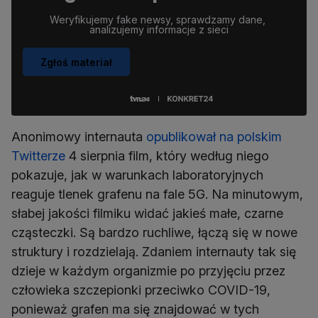
Weryfikujemy fake newsy, sprawdzamy dane, 
analizujemy informacje z sieci
Zgłoś materiał
Anonimowy internauta
opublikował na polskim
Twitterze
4 sierpnia film, który według niego
pokazuje, jak w warunkach laboratoryjnych
reaguje tlenek grafenu na fale 5G. Na minutowym,
słabej jakości filmiku widać jakieś małe, czarne
cząsteczki. Są bardzo ruchliwe, łączą się w nowe
struktury i rozdzielają. Zdaniem internauty tak się
dzieje w każdym organizmie po przyjęciu przez
człowieka szczepionki przeciwko COVID-19,
ponieważ grafen ma się znajdować w tych