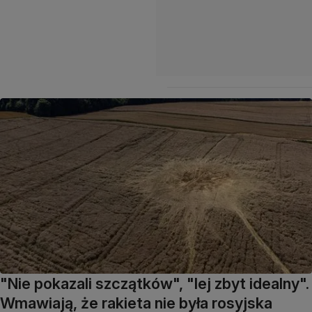
"Nie pokazali szczątków", "lej zbyt idealny".
Wmawiają, że rakieta nie była rosyjska