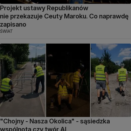
Projekt ustawy Republikanów
nie przekazuje Ceuty Maroku. Co naprawdę
zapisano
ŚWIAT
"Chojny - Nasza Okolica" - sąsiedzka
wspólnota czy twór AI